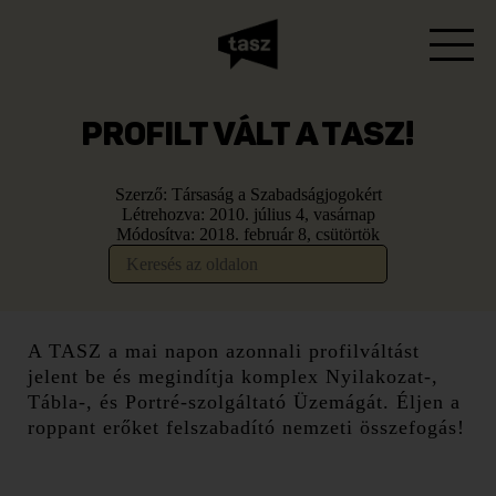
PROFILT VÁLT A TASZ!
Szerző:
Társaság a Szabadságjogokért
Létrehozva:
2010. július 4, vasárnap
Módosítva:
2018. február 8, csütörtök
A TASZ a mai napon azonnali profilváltást
jelent be és megindítja komplex Nyilakozat-,
Tábla-, és Portré-szolgáltató Üzemágát. Éljen a
roppant erőket felszabadító nemzeti összefogás!