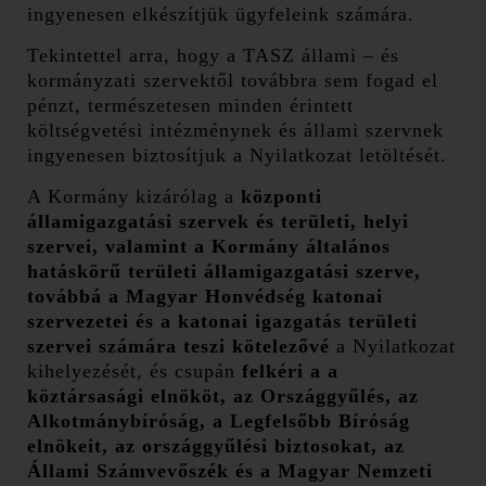
ingyenesen elkészítjük ügyfeleink számára.
Tekintettel arra, hogy a TASZ állami – és
kormányzati szervektől továbbra sem fogad el
pénzt, természetesen minden érintett
költségvetési intézménynek és állami szervnek
ingyenesen biztosítjuk a Nyilatkozat letöltését.
A Kormány kizárólag a
központi
államigazgatási szervek és területi, helyi
szervei, valamint a Kormány általános
hatáskörű területi államigazgatási szerve,
továbbá a Magyar Honvédség katonai
szervezetei és a katonai igazgatás területi
szervei számára teszi kötelezővé
a Nyilatkozat
kihelyezését, és csupán
felkéri a a
köztársasági elnököt, az Országgyűlés, az
Alkotmánybíróság, a Legfelsőbb Bíróság
elnökeit, az országgyűlési biztosokat, az
Állami Számvevőszék és a Magyar Nemzeti