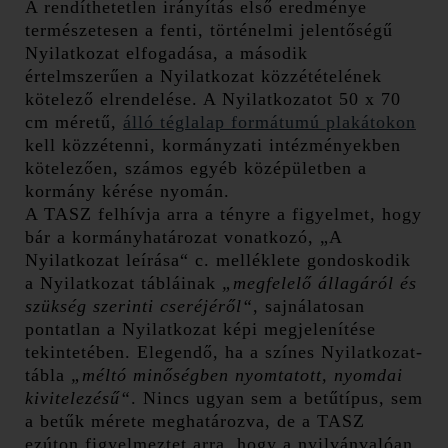
A rendíthetetlen irányítás első eredménye
természetesen a fenti, történelmi jelentőségű
Nyilatkozat elfogadása, a második
értelmszerűen a Nyilatkozat közzétételének
kötelező elrendelése. A Nyilatkozatot 50 x 70
cm méretű,
álló téglalap formátumú plakátokon
kell közzétenni, kormányzati intézményekben
kötelezően, számos egyéb középületben a
kormány kérése nyomán.
A TASZ felhívja arra a tényre a figyelmet, hogy
bár a kormányhatározat vonatkozó, „A
Nyilatkozat leírása“ c. melléklete gondoskodik
a Nyilatkozat tábláinak
„megfelelő állagáról és
szükség szerinti cseréjéről“
, sajnálatosan
pontatlan a Nyilatkozat képi megjelenítése
tekintetében. Elegendő, ha a színes Nyilatkozat-
tábla
„méltó minőségben nyomtatott, nyomdai
kivitelezésű“
. Nincs ugyan sem a betűtípus, sem
a betűk mérete meghatározva, de a TASZ
ezúton figyelmeztet arra, hogy a nyilvánvalóan