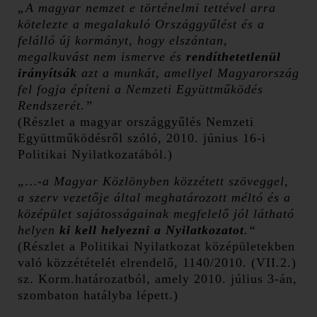
„A magyar nemzet e történelmi tettével arra
kötelezte a megalakuló Országgyűlést és a
felálló új kormányt, hogy elszántan,
megalkuvást nem ismerve és
rendíthetetlenül
irányítsák
azt a munkát, amellyel Magyarország
fel fogja építeni a Nemzeti Együttműködés
Rendszerét.”
(Részlet a magyar országgyűlés Nemzeti
Együttműködésről szóló, 2010. június 16-i
Politikai Nyilatkozatából.)
„…-a Magyar Közlönyben közzétett szöveggel,
a szerv vezetője által meghatározott méltó és a
középület sajátosságainak megfelelő jól látható
helyen
ki kell helyezni a Nyilatkozatot
.“
(Részlet a Politikai Nyilatkozat középületekben
való közzétételét elrendelő, 1140/2010. (VII.2.)
sz. Korm.határozatból, amely 2010. július 3-án,
szombaton hatályba lépett.)