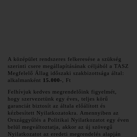
A középület rendszeres felkeresése a szükség
szerinti csere megállapításának céljából a TASZ
Megfelelő Állag időszaki szakbizottsága által:
alkalmanként
15.000-
, Ft
Felhívjuk kedves megrendelőink figyelmét,
hogy szervezetünk egy éves, teljes körű
garanciát biztosít az általa előálított és
kézbesített Nyilatkozatokra. Amennyiben az
Országgyűlés a Politikai Nyilatkozatot egy éven
belül megváltoztatja, akkor az új szövegű
Nyilatkozatot az eredeti megrendelés alapján