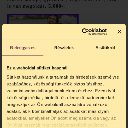
is van megoldás.
5.000-
,
Beleegyezés
Részletek
A sütikről
Ez a weboldal sütiket használ
Sütiket használunk a tartalmak és hirdetések személyre
szabásához, közösségi funkciók biztosításához,
valamint weboldalforgalmunk elemzéséhez. Ezenkívül
közösségi média-, hirdető- és elemező partnereinkkel
megosztjuk az Ön weboldalhasználatra vonatkozó
adatait, akik kombinálhatják az adatokat más olyan
adatokkal, amelyeket Ön adott meg számukra vagy az
TELEFONOS JOGSEGÉLY
Ön által használt más szolgáltatásokból gyűjtöttek.