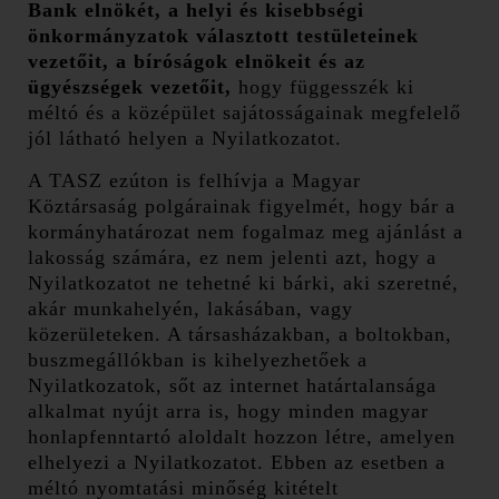
Bank elnökét, a helyi és kisebbségi
önkormányzatok választott testületeinek
vezetőit, a bíróságok elnökeit és az
ügyészségek vezetőit,
hogy függesszék ki
méltó és a középület sajátosságainak megfelelő
jól látható helyen a Nyilatkozatot.
A TASZ ezúton is felhívja a Magyar
Köztársaság polgárainak figyelmét, hogy bár a
kormányhatározat nem fogalmaz meg ajánlást a
lakosság számára, ez nem jelenti azt, hogy a
Nyilatkozatot ne tehetné ki bárki, aki szeretné,
akár munkahelyén, lakásában, vagy
közerületeken. A társasházakban, a boltokban,
buszmegállókban is kihelyezhetőek a
Nyilatkozatok, sőt az internet határtalansága
alkalmat nyújt arra is, hogy minden magyar
honlapfenntartó aloldalt hozzon létre, amelyen
elhelyezi a Nyilatkozatot. Ebben az esetben a
méltó nyomtatási minőség kitételt