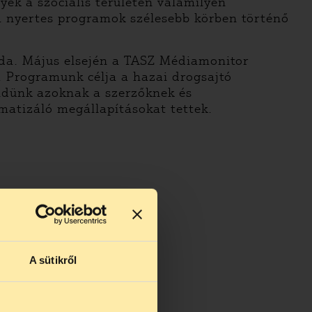
yek a szociális területen valamilyen
 a nyertes programok szélesebb körben történő
 oda. Május elsején a TASZ Médiamonitor
. Programunk célja a hazai drogsajtó
üldünk azoknak a szerzőknek és
matizáló megállapításokat tettek.
A sütikről