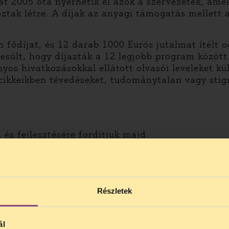
t 2005 óta nyerhetik el azok a szervezetek, amel
ztak létre. A díjak az anyagi támogatás mellett
m fődíjat, és 12 darab 1000 Eurós jutalmat ítélt
esült, hogy díjazták a 12 legjobb program között
os hivatkozásokkal ellátott olvasói leveleket k
cikkeikben tévedéseket, tudománytalan vagy stig
és fejlesztésére fordítjuk majd.
Részletek
ál