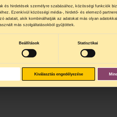
mak és hirdetések személyre szabásához, közösségi funkciók biz
NOS JOGSEGÉLY SZÜNET!
hez. Ezenkívül közösségi média-, hirdető- és elemező partner
lődő, Tájékoztatjuk, hogy
telefonos jogsegélyünk júli
zó adatait, akik kombinálhatják az adatokat más olyan adatokka
4 között szünetel
. Az első telefonos jogsegély
auguszt
sznált más szolgáltatásokból gyűjtöttek.
s 15 óra között lesz
. A
jogsegely@tasz.hu
email címe
 minket.
Beállítások
Statisztikai
Kiválasztás engedélyezése
Min