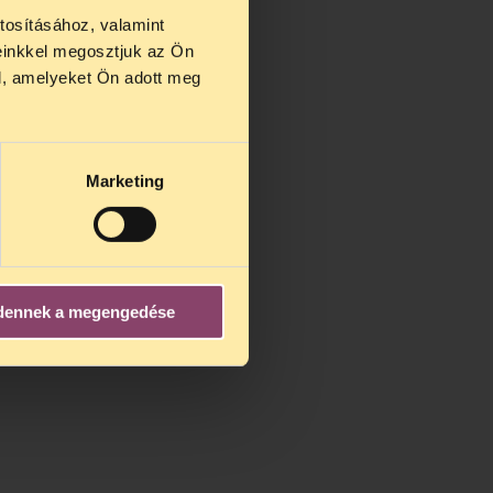
tosításához, valamint
einkkel megosztjuk az Ön
us 27 és
l, amelyeket Ön adott meg
us 25-én
n ezidő
Marketing
dennek a megengedése