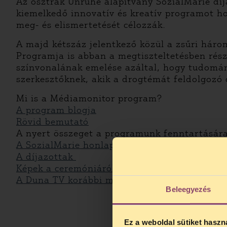
Az osztrák Unruhe alapítvány SozialMarie díjá
kiemelkedő innovatív és kreatív programot ho
meg- és elismertetését célozzák.
A majd kétszáz jelentkező közül a zsűri háro
Programja is abban a megtiszteltetésben rész
színvonalának emelése azáltal, hogy tudomány
szerkesztőknek, akik a drogtémát feldolgozó 
Mi is a Médiamonitor program?
A program blogja
Rövid bemutató
A nyert összeget a programunk fenntartására 
A SozialMarie honlapja
A díjazottak
Képek a ceremóniáról
A Duna TV korábbi műsora a díjró
Beleegyezés
Ez a weboldal sütiket haszn