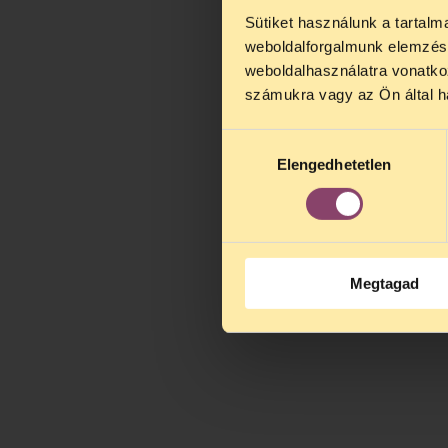
Sütiket használunk a tartal
TELEFO
weboldalforgalmunk elemzésé
Kedves érdek
weboldalhasználatra vonatko
augusztus 2
számukra vagy az Ön által ha
kedden, 13 é
alatt is elér
Hozzájárulás
Elengedhetetlen
kiválasztása
Megtagad