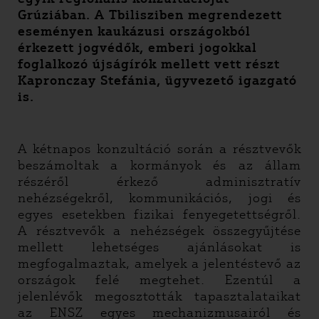
Grúziában. A Tbilisziben megrendezett
eseményen kaukázusi országokból
érkezett jogvédők
, emberi jogokkal
foglalkozó újságírók mellett vett részt
Kapronczay Stefánia
, ügyvezető igazgató
is.
A kétnapos konzultáció során a résztvevők
beszámoltak a kormányok és az állam
részéről érkező adminisztratí
v
nehézségekről
, kommunikációs, jogi és
egyes esetekben fizikai f
enyegetettségről.
A résztvevők a nehézségek összegyűjtése
mellett lehetséges ajánlásokat is
megfogalmaztak, amelyek a jelentéstevő az
országok felé megtehet. Ezentúl a
jelenlévők megosztották tapasztalatai
kat
az ENSZ egyes mechanizmusairól és