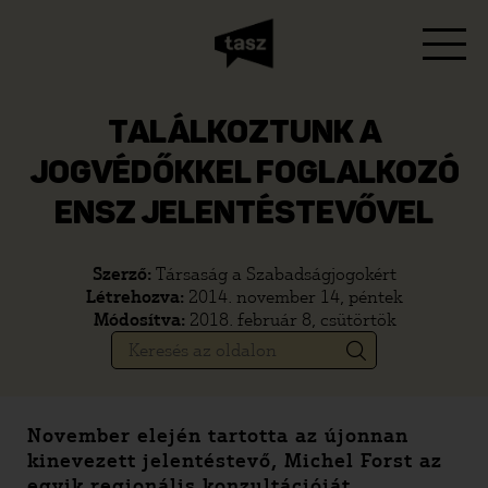
TALÁLKOZTUNK A
JOGVÉDŐKKEL FOGLALKOZÓ
ENSZ JELENTÉSTEVŐVEL
Szerző:
Társaság a Szabadságjogokért
Létrehozva:
2014. november 14, péntek
Módosítva:
2018. február 8, csütörtök
November elején
tartotta az újonnan
kinevezett jelentéstevő, Michel Forst az
egyik regionális konzultációját