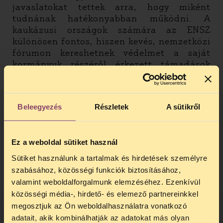
javaslatokat
tettek arra, hogy miként
tudnának hatékonyabban működni. A
kaukázusi országok számára az ENSZ
különösen fontos, hiszen
kevés, nemzetközi
fórumon kereshetnek védelmet
a saját
kormányuk részéről érkezett
támadások
ellen.
A jelentéstevő elmondta, hogy
aggodalommal figyeli a magyar civil
Beleegyezés
Részletek
A sütikről
társadalom egy részét érő kormányzati
lépéseket – ideértve a sajtón keresztül
történő fellépést és a jogalapot nélkülöző
Ez a weboldal sütiket használ
KEHI vizsgálatot.
Forst osztotta az általunk
Sütiket használunk a tartalmak és hirdetések személyre
már korábban, több fórumon hangoztatott
szabásához, közösségi funkciók biztosításához,
elemzést, miszerint a magyarországi
valamint weboldalforgalmunk elemzéséhez. Ezenkívül
események rokon vonásokat mutatnak a
közösségi média-, hirdető- és elemező partnereinkkel
kaukázusi országokban, így
megosztjuk az Ön weboldalhasználatra vonatkozó
Oroszországban lezajlott, a független és
adatait, akik kombinálhatják az adatokat más olyan
jogvédő civileket érő támadásokkal.
Erre az