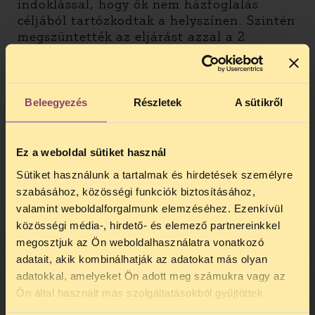
indoklással, hogy ők nem házfoglalás
céljából tartózkodtak a helyszínen. Szintén
megszüntették az eljárást azzal a 2
résztvevővel szemben, aki egy e-mailes
meghívó alapján érkeztek a helyszínre. A
meghívó kiállítást, majd azt követően bulit
ígért a résztvevőknek.
Beleegyezés
Részletek
A sütikről
A házfoglalásban ténylegesen résztvevő
mintegy 35 fő ellen megszüntették az
Ez a weboldal sütiket használ
eljárást, annak ellenére, hogy az önkényes
Sütiket használunk a tartalmak és hirdetések személyre
házfoglalás elkövetését a bíróság
megállapította. Azonban a cselekmény
szabásához, közösségi funkciók biztosításához,
társadalmi veszélyessége nagyjából a
valamint weboldalforgalmunk elemzéséhez. Ezenkívül
nullával egyenlő, sőt akár pozitív hatása is
közösségi média-, hirdető- és elemező partnereinkkel
lehet, amennyiben az ingatlant
megosztjuk az Ön weboldalhasználatra vonatkozó
társadalmilag fontos funkció betöltésére
adatait, akik kombinálhatják az adatokat más olyan
használják fel a jövőben –állt a TASZ
adatokkal, amelyeket Ön adott meg számukra vagy az
TELEFONOS JOGSEGÉLY
ügyvédjének, illetve a bíróság ítéletének
Ön által használt más szolgáltatásokból gyűjtöttek.
indoklásában.
SZÜNET!