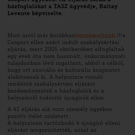
házfoglalókat a TASZ ügyvédje, Baltay
Levente képviselte.
Mint arról már korábban
beszámoltunk
!!!a
Csoport ellen azért indult szabálysértési
eljárás, mert 2005 októberében elfoglaltak
egy évek óta nem használt, önkormányzati
tulajdonban lévő ingatlant, abból a célból,
hogy ott szociális és kulturális központot
alakítsanak ki. A helyszínre vonuló
rendőrök szabálysértési eljárást
kezdeményeztek a házfoglalók és a
helyszínről tudósító újságírók ellen.
A 41 eljárás alá vont személy ügyében
pozitív ítélet született.
A helyszínen tartózkodó 4 újságíró elleni
eljárást megszüntették, azzal az