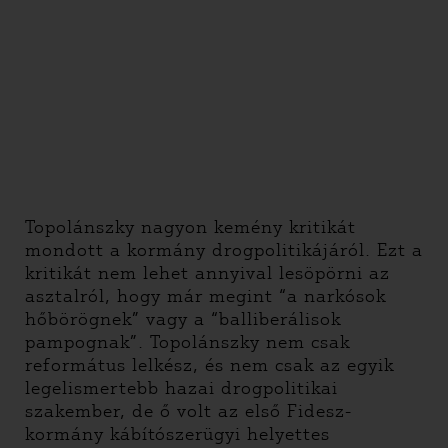
Topolánszky nagyon kemény kritikát
mondott a kormány drogpolitikájáról. Ezt a
kritikát nem lehet annyival lesöpörni az
asztalról, hogy már megint “a narkósok
hőbörögnek” vagy a “balliberálisok
pampognak”. Topolánszky nem csak
református lelkész, és nem csak az egyik
legelismertebb hazai drogpolitikai
szakember, de ő volt az első Fidesz-
kormány kábítószerügyi helyettes