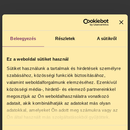
Beleegyezés
Részletek
A sütikről
Ez a weboldal sütiket használ
Sütiket használunk a tartalmak és hirdetések személyre
szabásához, közösségi funkciók biztosításához,
valamint weboldalforgalmunk elemzéséhez. Ezenkívül
közösségi média-, hirdető- és elemező partnereinkkel
megosztjuk az Ön weboldalhasználatra vonatkozó
adatait, akik kombinálhatják az adatokat más olyan
adatokkal, amelyeket Ön adott meg számukra vagy az
TELEFONOS JOGSEGÉLY
Ön által használt más szolgáltatásokból gyűjtöttek.
SZÜNET!