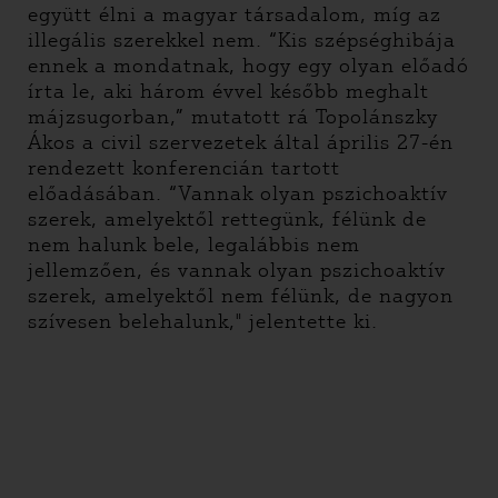
együtt élni a magyar társadalom, míg az
illegális szerekkel nem. “Kis szépséghibája
ennek a mondatnak, hogy egy olyan előadó
írta le, aki három évvel később meghalt
májzsugorban,” mutatott rá Topolánszky
Ákos a civil szervezetek által április 27-én
rendezett konferencián tartott
előadásában. “Vannak olyan pszichoaktív
szerek, amelyektől rettegünk, félünk de
nem halunk bele, legalábbis nem
jellemzően, és vannak olyan pszichoaktív
szerek, amelyektől nem félünk, de nagyon
szívesen belehalunk," jelentette ki.