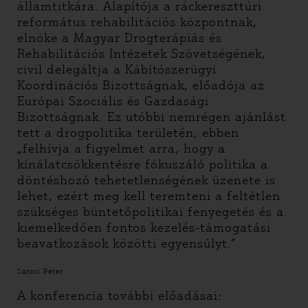
államtitkára. Alapítója a ráckereszttúri
református rehabilitációs központnak,
elnöke a Magyar Drogterápiás és
Rehabilitációs Intézetek Szövetségének,
civil delegáltja a Kábítószerügyi
Koordinációs Bizottságnak, előadója az
Európai Szociális és Gazdasági
Bizottságnak. Ez utóbbi nemrégen ajánlást
tett a drogpolitika területén, ebben
„felhívja a figyelmet arra, hogy a
kínálatcsökkentésre fókuszáló politika a
döntéshozó tehetetlenségének üzenete is
lehet, ezért meg kell teremteni a feltétlen
szükséges büntetőpolitikai fenyegetés és a
kiemelkedően fontos kezelés-támogatási
beavatkozások közötti egyensúlyt.”
Sárosi Péter
A konferencia további előadásai: