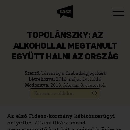
TOPOLÁNSZKY: AZ
ALKOHOLLAL MEGTANULT
EGYÜTT HALNI AZ ORSZÁG
Szerző:
Társaság a Szabadságjogokért
Létrehozva:
2012. május 14, hétfő
Módosítva:
2018. február 8, csütörtök
Az első Fidesz-kormány kábítószerügyi
helyettes államtitkára mond
megsemmisítő kritikát a második Fidesz-