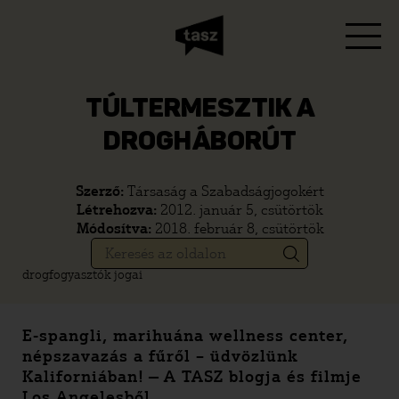
TÚLTERMESZTIK A
DROGHÁBORÚT
Szerző:
Társaság a Szabadságjogokért
Létrehozva:
2012. január 5, csütörtök
Módosítva:
2018. február 8, csütörtök
drogfogyasztók jogai
E-spangli, marihuána wellness center,
népszavazás a fűről – üdvözlünk
Kaliforniában! — A TASZ blogja és filmje
Los Angelesből