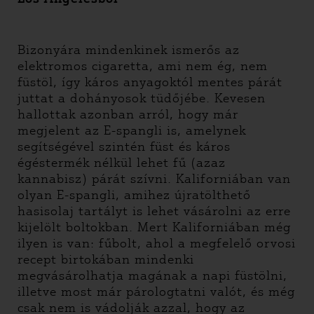
Bizonyára mindenkinek ismerős az
elektromos cigaretta, ami nem ég, nem
füstöl, így káros anyagoktól mentes párát
juttat a dohányosok tüdőjébe. Kevesen
hallottak azonban arról, hogy már
megjelent az E-spangli is, amelynek
segítségével szintén füst és káros
égéstermék nélkül lehet fű (azaz
kannabisz) párát szívni. Kaliforniában van
olyan E-spangli, amihez újratölthető
hasisolaj tartályt is lehet vásárolni az erre
kijelölt boltokban. Mert Kaliforniában még
ilyen is van: fűbolt, ahol a megfelelő orvosi
recept birtokában mindenki
megvásárolhatja magának a napi füstölni,
illetve most már párologtatni valót, és még
csak nem is vádolják azzal, hogy az