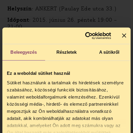
Helyszín
: ANKERT (Paulay Ede utca 33.)
Időpont
: 2015. június 26. péntek 19:00 –
21:00
Program
19:00-19:20 – A ROOM FOR CHANGE
Beleegyezés
Részletek
A sütikről
kampány bemutatása, Sárosi Péter, TASZ
19:20 – 19:30 – Filmvetítés: a TASZ
Ez a weboldal sütiket használ
bemutatja azt a rövid dokumentumfilmet,
amelyet a fővárosi utcai drogfogyaszás
Sütiket használunk a tartalmak és hirdetések személyre
jelenlegi trendjeiről készített
szabásához, közösségi funkciók biztosításához,
valamint weboldalforgalmunk elemzéséhez. Ezenkívül
19:30 – 21:00 – Van-e élet a tűcserék
közösségi média-, hirdető- és elemező partnereinkkel
bezárása után? – beszélgetés a tűcsere
megosztjuk az Ön weboldalhasználatra vonatkozó
programokban dolgozó szakemberekkel
adatait, akik kombinálhatják az adatokat más olyan
Résztvevők: Kováts Virág (Alternatíva
adatokkal, amelyeket Ön adott meg számukra vagy az
Alapítvány), Varga Mónika (Drogprevenciós
TELEFONOS JOGSEGÉLY
Ön által használt más szolgáltatásokból gyűjtöttek.