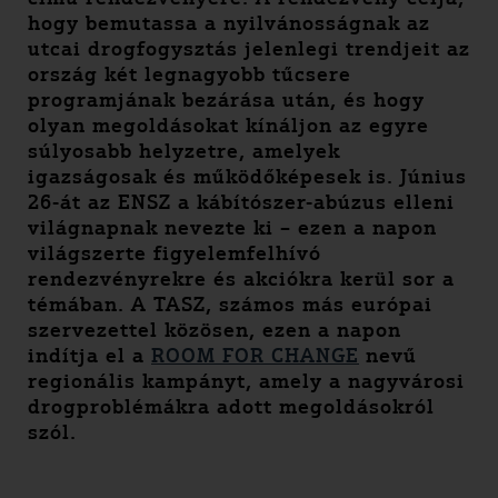
hogy bemutassa a nyilvánosságnak az
utcai drogfogysztás jelenlegi trendjeit az
ország két legnagyobb tűcsere
programjának bezárása után, és hogy
olyan megoldásokat kínáljon az egyre
súlyosabb helyzetre, amelyek
igazságosak és működőképesek is. Június
26-át az ENSZ a kábítószer-abúzus elleni
világnapnak nevezte ki – ezen a napon
világszerte figyelemfelhívó
rendezvényrekre és akciókra kerül sor a
témában. A TASZ, számos más európai
szervezettel közösen, ezen a napon
indítja el a
ROOM FOR CHANGE
nevű
regionális kampányt, amely a nagyvárosi
drogproblémákra adott megoldásokról
szól.