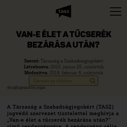
VAN-E ÉLET A TŰCSERÉK
BEZÁRÁSA UTÁN?
Szerző:
Társaság a Szabadságjogokért
Létrehozva:
2015. június 25, csütörtök
Módosítva:
2018. február 8, csütörtök
drogfogyasztók jogai
A Társaság a Szabadságjogokért (TASZ)
jogvédő szervezet tisztelettel meghívja a
„Van-e élet a tűcserék bezárása után?”
című rendezvényére. A rendezvény célja,