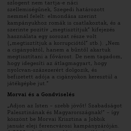
szlogent nem tartja-e náci
szellemiségűnek, Szegedi határozott
nemmel felelt: elmondása szerint
kampányukhoz romák is csatlakoztak, és a
szerinte pozitív „megtisztítjuk” kifejezés
használata egy sorozat része volt
(„megtisztítjuk a korrupciótól” stb.). „Nem
a cigányoktól, hanem a bűntől akartuk
megtisztítani a fővárost. De nem tagadom,
hogy idegesíti az átlagmagyart, hogy
nyolcvan-százezerért dolgozik, és
befizetett adója a cigányokon keresztül a
játékgépbe jut.”
Morvai és a Gondviselés
„Adjon az Isten – szebb jövőt! Szabadságot
Palesztinának és Magyarországnak!” – így
köszönt be Morvai Krisztina a Jobbik
január eleji ferencvárosi kampányzáróján.