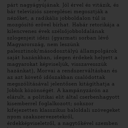
párt nagyágyújának. Jól érvel és vitázik, és
bár televíziós szereplései megosztják a
nézőket, a radikális jobboldalon túl is
mozgósító erővel bírhat. Habár retorikája a
kilencvenes évek szélsőjobboldalának
szlogenjeit idézi (gyarmati sorban lévő
Magyarország, nem leszünk
palesztinok/másodosztályú állampolgárok
saját hazánkban, idegen érdekek helyett a
magyarokat képviseljük, visszavesszük
hazánkat), Morvai a rendszerváltásban és
az azt követő időszakban csalódottak
megszólításával jelentősen kitágíthatja a
Jobbik közönségét. A kampányzárón az
elárult, a politikai elit által cserbenhagyott
kisemberrel foglalkozott; sokszor
kifejezetten klasszikus baloldali szövegeket
nyom szakszervezetekről,
érdekképviseletről, a nagytőkével szemben