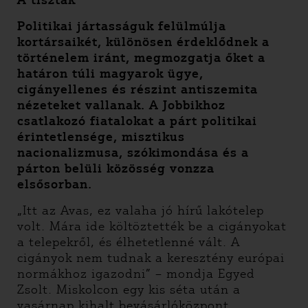
A tiszták
Politikai jártasságuk felülmúlja
kortársaikét, különösen érdeklődnek a
történelem iránt, megmozgatja őket a
határon túli magyarok ügye,
cigányellenes és részint antiszemita
nézeteket vallanak. A Jobbikhoz
csatlakozó fiatalokat a párt politikai
érintetlensége, misztikus
nacionalizmusa, szókimondása és a
párton belüli közösség vonzza
elsősorban.
„Itt az Avas, ez valaha jó hírű lakótelep
volt. Mára ide költöztették be a cigányokat
a telepekről, és élhetetlenné vált. A
cigányok nem tudnak a keresztény európai
normákhoz igazodni” – mondja Egyed
Zsolt. Miskolcon egy kis séta után a
vasárnap kihalt bevásárlóközpont