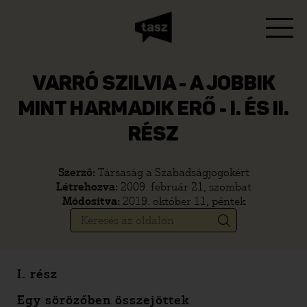
VARRÓ SZILVIA - A JOBBIK
MINT HARMADIK ERŐ - I. ÉS II.
RÉSZ
Szerző:
Társaság a Szabadságjogokért
Létrehozva:
2009. február 21, szombat
Módosítva:
2019. október 11, péntek
I.
rész
Egy sörözőben összejöttek