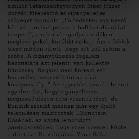
amikor Tatárszentgyörgyön Bíber József
durván kirekesztő és cigányellenes
szöveget mondott. „Fölfedeztek egy nyerő
kártyát, amivel persze a balliberális oldal
is operál, amikor eltagadja a vidéken
meglévő pokoli konfliktusokat. Ám a Jobbik
olcsó módon rájött, hogy sót kell szórni a
sebbe. A cigánybűnözés fogalom
használata azt jelenti: van kollektív
bűnösség. Nagyon nem korrekt ezt
használva megszólítani az alsó
középosztályt.” Az egyesület ezután hozott
egy döntést, hogy cigányellenes
megmozduláson nem vesznek részt, de
Bencsik szerint másnap már egy újabb
településen masíroztak. „Mondtam
Dósának, az azóta lemondott
gárdavezetőnek, hogy ezzel szemen köpte
a döntést. De valójában Vona Gábor