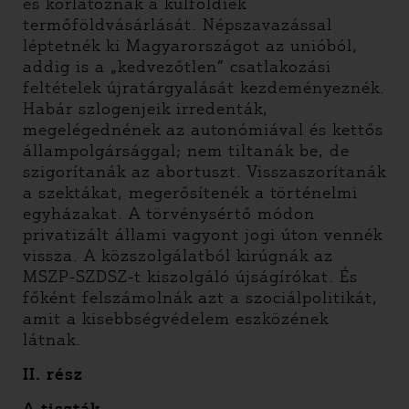
és korlátoznák a külföldiek
termőföldvásárlását. Népszavazással
léptetnék ki Magyarországot az unióból,
addig is a „kedvezőtlen” csatlakozási
feltételek újratárgyalását kezdeményeznék.
Habár szlogenjeik irredenták,
megelégednének az autonómiával és kettős
állampolgársággal; nem tiltanák be, de
szigorítanák az abortuszt. Visszaszorítanák
a szektákat, megerősítenék a történelmi
egyházakat. A törvénysértő módon
privatizált állami vagyont jogi úton vennék
vissza. A közszolgálatból kirúgnák az
MSZP-SZDSZ-t kiszolgáló újságírókat. És
főként felszámolnák azt a szociálpolitikát,
amit a kisebbségvédelem eszközének
látnak.
II. rész