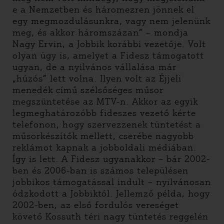
e a Nemzetben és háromezren jönnek el
egy megmozdulásunkra, vagy nem jelenünk
meg, és akkor háromszázan” – mondja
Nagy Ervin, a Jobbik korábbi vezetője. Volt
olyan ügy is, amelyet a Fidesz támogatott
ugyan, de a nyilvános vállalása már
„húzós” lett volna. Ilyen volt az Éjjeli
menedék című szélsőséges műsor
megszüntetése az MTV-n. Akkor az egyik
legmeghatározóbb fideszes vezető kérte
telefonon, hogy szervezzenek tüntetést a
műsorkészítők mellett, cserébe nagyobb
reklámot kapnak a jobboldali médiában.
Így is lett. A Fidesz ugyanakkor – bár 2002-
ben és 2006-ban is számos településen
jobbikos támogatással indult – nyilvánosan
ódzkodott a Jobbiktól. Jellemző példa, hogy
2002-ben, az első fordulós vereséget
követő Kossuth téri nagy tüntetés reggelén