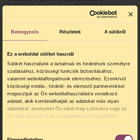
Jobbiknak nem lesz megfelelő befolyása az
alakulat fölött. „Kaptunk olyan
információkat, hogy a gárdába elítéltek
vagy régi szkinhedszervezetek tagjai
Beleegyezés
Részletek
A sütikről
akarnak beszivárogni. Úgy véltük, a
Jobbiknak nincs elég lehetősége a belépők
megszűrésére. Azóta az is világos, hogy a
Ez a weboldal sütiket használ
gárda elutasítottsága fontos kapukat zár
be a Jobbik előtt: a modernebb,
Sütiket használunk a tartalmak és hirdetések személyre
szalonképesebb és a Fidesznél nemzetibb
szabásához, közösségi funkciók biztosításához,
jobboldaliakat elriasztja, illetve azok
valamint weboldalforgalmunk elemzéséhez. Ezenkívül
inkább a Fideszt fogják választani” –
közösségi média-, hirdető- és elemező partnereinkkel
elemzi a helyzetet Nagy Ervin. Egyes
megosztjuk az Ön weboldalhasználatra vonatkozó
jobbikosok szerint a Magyar Gárda csak
adatait, akik kombinálhatják az adatokat más olyan
ürügy volt a korábbi vezetés
adatokkal, amelyeket Ön adott meg számukra vagy az
TELEFONOS JOGSEGÉLY
visszavonulására, amelynek tagjai érdemi
Ön által használt más szolgáltatásokból gyűjtöttek.
munkát már nem végeztek; ráadásul
SZÜNET!
Kovácsék a MIÉP-pel közösen kapott állami
Hozzájárulás
Kedves érdeklődő, Tájékoztatjuk,
támogatás ügyében sem voltak
Elengedhetetlen