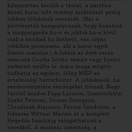
kifejezetten kerülik a témát, a párthoz
közeli kuruc.info tömény zsidózását pedig
többen túlzásnak nevezték. (Bár a
pártvezetők hangsúlyozzák, hogy hozzájuk
a magyargarda.hu-n és jobbik.hu-n kívül
csak a barikad.hu köthető, van olyan
jobbikos prominens, aki a kuruc egyik
fontos szerzője.) A Jobbik az évek során
nemcsak Csurka István témáit vagy fontos
embereit nyúlta le: mára maga mögött
tudhatja az egykori, főleg MIÉP-es
értelmiségi háttérbázist. A jobbikosok, ha
rendezvényeikre vendégeket hívnak, Nagy
Ferótól kezdve Papp Lajoson, Szentmihályi
Szabó Péteren, Dörner Györgyön,
Chrudinák Alajoson, Pörzse Sándoron, a
fideszes Wittner Márián át a komplett
Hegedűs famíliáig válogathatnak a
nevekből. A mostani ismertség, a