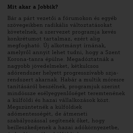
Mit akar a Jobbik?
Bár a párt vezetői a fórumokon és egyéb
szövegeikben radikális változtatásokat
követelnek, a szervezet programja kevés
konkrétumot tartalmaz, ezért alig
megfogható. Új alkotmányt írnának,
amelyről annyit lehet tudni, hogy a Szent
Korona-tanra épülne. Megadóztatnák a
nagyobb jövedelmeket, kétkulcsos
adórendszer helyett progresszívabb szja-
rendszert akarnak. Habár a multik móresre
tanításáról beszélnek, programjuk szerint
mindössze esélyegyenlőséget teremtenének
a külföldi és hazai vállalkozások közt.
Megszüntetnék a külföldiek
adómentességét, de átmeneti
szabályozással segítenék őket, hogy
beilleszkedjenek a hazai adókörnyezetbe,