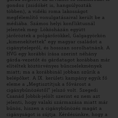
gondoz (zsidókét is, hangsúlyozták
többen), a vidéki roma lakosságot
megfélemlítő vonulgatásaival került be a
médiába. Számos helyi konfliktusnál
jelentek meg: Lökösházán együtt
járőröztek a polgárőrökkel, Galgagyörkön
„kimenekítettek” egy magyar családot a
cigánytelepről, és hosszan sorolhatnánk. A
HVG egy korábbi írása szerint néhány
gárda-vezetőt és gárdatagot korábban már
elítéltek köztörvényes bűncselekmények
miatt; ma a korábbinál jobban szűrik a
belépőket. A IX. kerületi kampány egyik fő
eleme a „Megtisztítjuk a fővárost a
cigánybűnözéstől” jelszó volt. Szegedi
Csanád Jobbik-jelölt szerint ez nem azt
jelenti, hogy valaki származása miatt már
bűnös, hiszen a cigánybűnözés magát a
cigányságot is sújtja. Kérdésünkre, hogy a