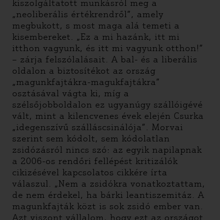
kiszolgáltatott munkásról meg a
„neoliberális értékrendről”, amely
megbukott, s most maga alá temeti a
kisembereket. „Ez a mi hazánk, itt mi
itthon vagyunk, és itt mi vagyunk otthon!”
– zárja felszólalásait. A bal- és a liberális
oldalon a biztosítékot az ország
„magunkfajtákra-magukfajtákra”
osztásával vágta ki, míg a
szélsőjobboldalon ez ugyanúgy szállóigévé
vált, mint a kilencvenes évek elején Csurka
„idegenszívű szálláscsinálója”. Morvai
szerint sem kódolt, sem kódolatlan
zsidózásról nincs szó: az egyik napilapnak
a 2006-os rendőri fellépést kritizálók
cikizésével kapcsolatos cikkére írta
válaszul. „Nem a zsidókra vonatkoztattam,
de nem érdekel, ha bárki leantiszemitáz. A
magunkfajták közt is sok zsidó ember van.
Azt viszont vállalom, hogy ezt az országot