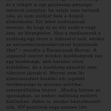
és a világot is egy gazdasági-pénzügyi
network irányítja: ha valaki nem tartozik
oda, az nem szólhat bele a dolgok
alakulásába. Ezt lehet zsidózásnak
nevezni, de hogy ez az elit zsidó-e vagy
sem, az lényegtelen. Hisz a rendszernek a
zsidóság egy része is áldozatul esik, amikor
az antiszemitizmuskártyával kijátszszák
őket” – mondta a Narancsnak Morvai. A
jogásznő szerint minden kisebbségnek van
egy kisebbsége, akik hatalmi célok
érdekében, de a kisebbség akaratát nem
tükrözve járnak el. Morvai nem lát
ellentmondást korábbi női jogvédő
tevékenysége és mostani politikai
szerepvállalása között. „Mindig hittem az
igazságban, az emberi méltóság melletti
kiállásban. Akkor is, amikor bántalmazott
nők, HIV-pozitívok vagy szemen lőtt