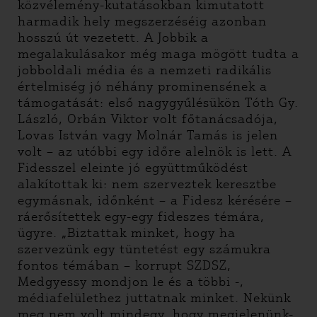
közvélemény-kutatásokban kimutatott
harmadik hely megszerzéséig azonban
hosszú út vezetett. A Jobbik a
megalakulásakor még maga mögött tudta a
jobboldali média és a nemzeti radikális
értelmiség jó néhány prominensének a
támogatását: első nagygyűlésükön Tóth Gy.
László, Orbán Viktor volt főtanácsadója,
Lovas István vagy Molnár Tamás is jelen
volt – az utóbbi egy időre alelnök is lett. A
Fidesszel eleinte jó együttműködést
alakítottak ki: nem szerveztek keresztbe
egymásnak, időnként – a Fidesz kérésére –
ráerősítettek egy-egy fideszes témára,
ügyre. „Biztattak minket, hogy ha
szervezünk egy tüntetést egy számukra
fontos témában – korrupt SZDSZ,
Medgyessy mondjon le és a többi -,
médiafelülethez juttatnak minket. Nekünk
meg nem volt mindegy, hogy megjelenünk-