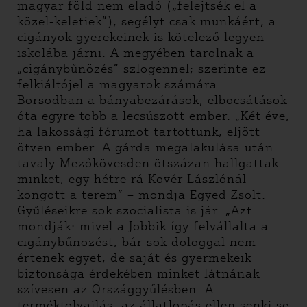
magyar föld nem eladó („felejtsék el a
közel-keletiek”), segélyt csak munkáért, a
cigányok gyerekeinek is kötelező legyen
iskolába járni. A megyében tarolnak a
„cigánybűnözés” szlogennel; szerinte ez
felkiáltójel a magyarok számára.
Borsodban a bányabezárások, elbocsátások
óta egyre több a lecsúszott ember. „Két éve,
ha lakossági fórumot tartottunk, eljött
ötven ember. A gárda megalakulása után
tavaly Mezőkövesden ötszázan hallgattak
minket, egy hétre rá Kövér Lászlónál
kongott a terem” – mondja Egyed Zsolt.
Gyűléseikre sok szocialista is jár. „Azt
mondják: mivel a Jobbik így felvállalta a
cigánybűnözést, bár sok dologgal nem
értenek egyet, de saját és gyermekeik
biztonsága érdekében minket látnának
szívesen az Országgyűlésben. A
terméktolvajlás, az állatlopás ellen senki se