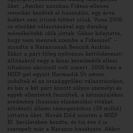
őket. „Amikor azonban Fidesz-ellenes
retorikát kezdtek el használni, egy árva
kukkot sem írtunk többet róluk. Vona 2006-
os elnökké választásával egy darabig
mérsékeltebb idők jöttek: Gábor kifejtette,
hogy nem mennek szembe a Fidesszel” –
mondta a Narancsnak Bencsik András.
Ekkor a párt főleg nyilvános kettőskereszt-
állításáról vagy a kínai kereskedők elleni
tiltakozó akcióiról volt ismert. 2006-ban a
MIÉP-pel együtt Harmadik Út néven
indultak el az országgyűlési választásokon,
és bár a két párt között súlyos személyi és
egyéb ellentétek feszültek, a kétszázalékos
eredmény (hosszas elszámolási vitákat
előidéző) állami támogatáshoz (39 millió)
juttatta őket. Novák Előd szintén a MIÉP
XI. kerületében kezdte, és tíz éve ő is
szerepelt már a Narancs hasábjain. Akkor