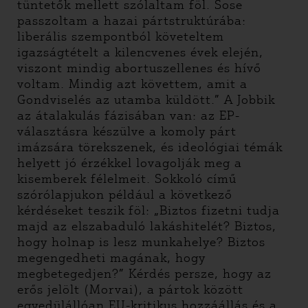
tüntetők mellett szólaltam föl. Sose
passzoltam a hazai pártstruktúrába:
liberális szempontból követeltem
igazságtételt a kilencvenes évek elején,
viszont mindig abortuszellenes és hívő
voltam. Mindig azt követtem, amit a
Gondviselés az utamba küldött.” A Jobbik
az átalakulás fázisában van: az EP-
választásra készülve a komoly párt
imázsára törekszenek, és ideológiai témák
helyett jó érzékkel lovagolják meg a
kisemberek félelmeit. Sokkoló című
szórólapjukon például a következő
kérdéseket teszik föl: „Biztos fizetni tudja
majd az elszabaduló lakáshitelét? Biztos,
hogy holnap is lesz munkahelye? Biztos
megengedheti magának, hogy
megbetegedjen?” Kérdés persze, hogy az
erős jelölt (Morvai), a pártok között
egyedülállóan EU-kritikus hozzáállás és a