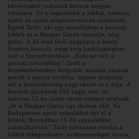
kávézójából indulunk Borsod megyei
túránkra. Itt a legerősebb a Jobbik, hetente
újabb és újabb alapszervezetek alakulnak,
Egyed Zsolt, aki egy személyben a borsodi
Jobbik és a Magyar Gárda vezetője, alig
győzi. A 34 éves férfi nagyapja a keleti
fronton harcolt, négy évig hadifogságban
volt a Szovjetunióban. „Neki az volt a
gonosz netovábbja.” Zsolt a
kereskedelemben dolgozik, minden szabad
percét a pártra fordítja. Ingyen dolgozik,
sőt a benzinköltség nagy részét is ő állja. A
borsodi gárdának 105 tagja van, de
március 15-én újabb ötven embert avatnak.
„Itt a Magyar Gárda egy ikonná vált. Ha
Budapesten nyolc százalékot ért el a
Jobbik, Borsodban 15-20 százalékkal
számolhatunk.” Zsolt rutinosan sorolja a
Jobbik elképzeléseit: sorkatonaságot vissza,