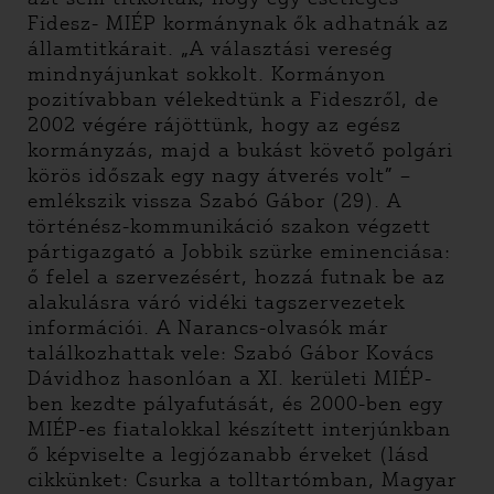
Fidesz- MIÉP kormánynak ők adhatnák az
államtitkárait. „A választási vereség
mindnyájunkat sokkolt. Kormányon
pozitívabban vélekedtünk a Fideszről, de
2002 végére rájöttünk, hogy az egész
kormányzás, majd a bukást követő polgári
körös időszak egy nagy átverés volt” –
emlékszik vissza Szabó Gábor (29). A
történész-kommunikáció szakon végzett
pártigazgató a Jobbik szürke eminenciása:
ő felel a szervezésért, hozzá futnak be az
alakulásra váró vidéki tagszervezetek
információi. A Narancs-olvasók már
találkozhattak vele: Szabó Gábor Kovács
Dávidhoz hasonlóan a XI. kerületi MIÉP-
ben kezdte pályafutását, és 2000-ben egy
MIÉP-es fiatalokkal készített interjúnkban
ő képviselte a legjózanabb érveket (lásd
cikkünket: Csurka a tolltartómban, Magyar