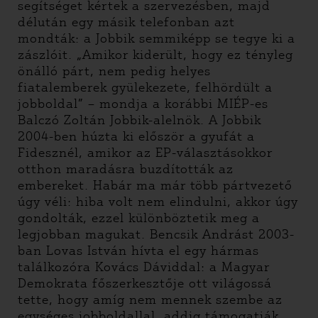
segítséget kértek a szervezésben, majd
délután egy másik telefonban azt
mondták: a Jobbik semmiképp se tegye ki a
zászlóit. „Amikor kiderült, hogy ez tényleg
önálló párt, nem pedig helyes
fiatalemberek gyülekezete, felhördült a
jobboldal” – mondja a korábbi MIÉP-es
Balczó Zoltán Jobbik-alelnök. A Jobbik
2004-ben húzta ki először a gyufát a
Fidesznél, amikor az EP-választásokkor
otthon maradásra buzdították az
embereket. Habár ma már több pártvezető
úgy véli: hiba volt nem elindulni, akkor úgy
gondolták, ezzel különböztetik meg a
legjobban magukat. Bencsik Andrást 2003-
ban Lovas István hívta el egy hármas
találkozóra Kovács Dáviddal: a Magyar
Demokrata főszerkesztője ott világossá
tette, hogy amíg nem mennek szembe az
egységes jobboldallal, addig támogatják