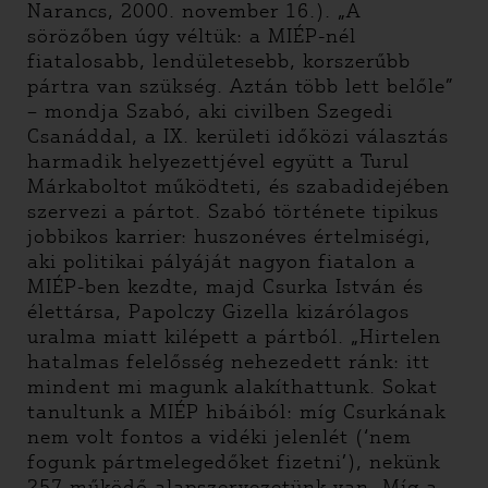
Narancs, 2000. november 16.). „A
sörözőben úgy véltük: a MIÉP-nél
fiatalosabb, lendületesebb, korszerűbb
pártra van szükség. Aztán több lett belőle”
– mondja Szabó, aki civilben Szegedi
Csanáddal, a IX. kerületi időközi választás
harmadik helyezettjével együtt a Turul
Márkaboltot működteti, és szabadidejében
szervezi a pártot. Szabó története tipikus
jobbikos karrier: huszonéves értelmiségi,
aki politikai pályáját nagyon fiatalon a
MIÉP-ben kezdte, majd Csurka István és
élettársa, Papolczy Gizella kizárólagos
uralma miatt kilépett a pártból. „Hirtelen
hatalmas felelősség nehezedett ránk: itt
mindent mi magunk alakíthattunk. Sokat
tanultunk a MIÉP hibáiból: míg Csurkának
nem volt fontos a vidéki jelenlét (‘nem
fogunk pártmelegedőket fizetni’), nekünk
257 működő alapszervezetünk van. Míg a