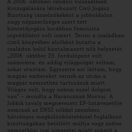
A 2006. októberi rendőri visszaélések
kivizsgálására létrehozott Civil Jogász
Bizottság társelnökeként a jobboldalon
nagy népszerűségre szert tett
büntetőjogász korábban feminista
jogvédőként volt ismert. Terror a családban
című könyvében elsőként kutatta a
családon belül bántalmazott nők helyzetét.
„2006. október 23. fordulópont volt
számomra: én addig világpolgár voltam,
sokat utaztam. Egyszerre azt láttam, hogy
magyar embereket vernek az utcán a
magyar nemzethez tartozásuk miatt.
Világos volt, hogy nekem ezzel dolgom
van” – mondta a Narancsnak Morvai. A
Jobbik tavaly megnevezett EP-listavezetője
nemcsak az ENSZ nőkkel szembeni
hátrányos megkülönböztetéssel foglalkozó
bizottságában betöltött múltja vagy széles
nemzetközi jogi ismeretei miatt számít a