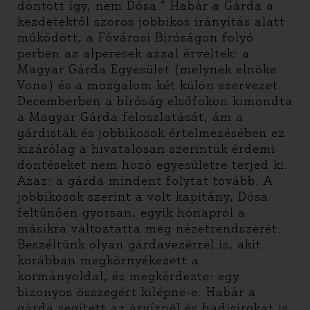
döntött így, nem Dósa.” Habár a Gárda a
kezdetektől szoros jobbikos irányítás alatt
működött, a Fővárosi Bíróságon folyó
perben az alperesek azzal érveltek: a
Magyar Gárda Egyesület (melynek elnöke
Vona) és a mozgalom két külön szervezet.
Decemberben a bíróság elsőfokon kimondta
a Magyar Gárda feloszlatását, ám a
gárdisták és jobbikosok értelmezésében ez
kizárólag a hivatalosan szerintük érdemi
döntéseket nem hozó egyesületre terjed ki.
Azaz: a gárda mindent folytat tovább. A
jobbikosok szerint a volt kapitány, Dósa
feltűnően gyorsan, egyik hónapról a
másikra változtatta meg nézetrendszerét.
Beszéltünk olyan gárdavezérrel is, akit
korábban megkörnyékezett a
kormányoldal, és megkérdezte: egy
bizonyos összegért kilépne-e. Habár a
gárda segített az árvíznél és hadisírokat is