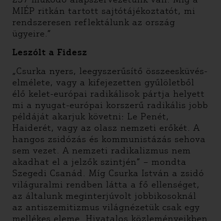
MIÉP ritkán tartott sajtótájékoztatót, mi
rendszeresen reflektálunk az ország
ügyeire.”
Leszólt a Fidesz
„Csurka nyers, leegyszerűsítő összeesküvés-
elmélete, vagy a kifejezetten gyűlöletből
élő kelet-európai radikálisok pártja helyett
mi a nyugat-európai korszerű radikális jobb
példáját akarjuk követni: Le Penét,
Haiderét, vagy az olasz nemzeti erőkét. A
hangos zsidózás és kommunistázás sehova
sem vezet. A nemzeti radikalizmus nem
akadhat el a jelzők szintjén” – mondta
Szegedi Csanád. Míg Csurka István a zsidó
világuralmi rendben látta a fő ellenséget,
az általunk meginterjúvolt jobbikosoknál
az antiszemitizmus világnézetük csak egy
mellékes eleme. Hivatalos közleményeikben