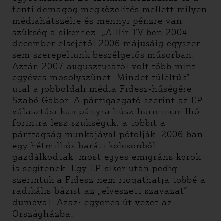
fenti demagóg megközelítés mellett milyen
médiahátszélre és mennyi pénzre van
szükség a sikerhez. „A Hír TV-ben 2004.
december elsejétől 2006 májusáig egyszer
sem szerepeltünk beszélgetős műsorban.
Aztán 2007 augusztusától volt több mint
egyéves mosolyszünet. Mindet túléltük” –
utal a jobboldali média Fidesz-hűségére
Szabó Gábor. A pártigazgató szerint az EP-
választási kampányra húsz-harmincmillió
forintra lesz szükségük, a többit a
párttagság munkájával pótolják. 2006-ban
egy hétmilliós baráti kölcsönből
gazdálkodtak, most egyes emigráns körök
is segítenek. Egy EP-siker után pedig
szerintük a Fidesz nem riogathatja többé a
radikális bázist az „elveszett szavazat”
dumával. Azaz: egyenes út vezet az
Országházba.