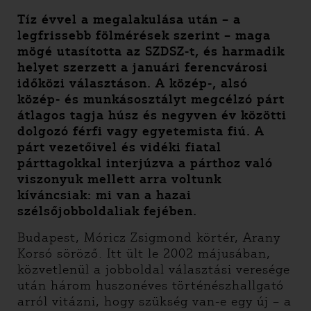
Tíz évvel a megalakulása után – a
legfrissebb fölmérések szerint – maga
mögé utasította az SZDSZ-t, és harmadik
helyet szerzett a januári ferencvárosi
időközi választáson. A közép-, alsó
közép- és munkásosztályt megcélzó párt
átlagos tagja húsz és negyven év közötti
dolgozó férfi vagy egyetemista fiú. A
párt vezetőivel és vidéki fiatal
párttagokkal interjúzva a párthoz való
viszonyuk mellett arra voltunk
kíváncsiak: mi van a hazai
szélsőjobboldaliak fejében.
Budapest, Móricz Zsigmond körtér, Arany
Korsó söröző. Itt ült le 2002 májusában,
közvetlenül a jobboldal választási veresége
után három huszonéves történészhallgató
arról vitázni, hogy szükség van-e egy új – a