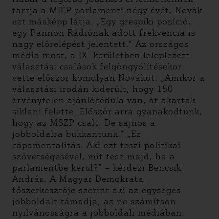
tartja a MIÉP parlamenti négy évét, Novák
ezt másképp látja. „Egy grespiki pozíció,
egy Pannon Rádiónak adott frekvencia is
nagy előrelépést jelentett.” Az országos
média most, a IX. kerületben leleplezett
választási csalások felgöngyölítésekor
vette először komolyan Novákot. „Amikor a
választási irodán kiderült, hogy 150
érvénytelen ajánlócédula van, át akartak
siklani felette. Először arra gyanakodtunk,
hogy az MSZP csalt. De sajnos a
jobboldalra bukkantunk.” „Ez
cápamentalitás. Aki ezt teszi politikai
szövetségesével, mit tesz majd, ha a
parlamentbe kerül?” – kérdezi Bencsik
András. A Magyar Demokrata
főszerkesztője szerint aki az egységes
jobboldalt támadja, az ne számítson
nyilvánosságra a jobboldali médiában.