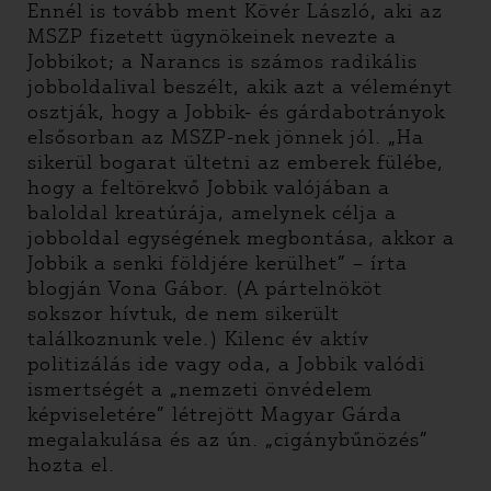
Ennél is tovább ment Kövér László, aki az
MSZP fizetett ügynökeinek nevezte a
Jobbikot; a Narancs is számos radikális
jobboldalival beszélt, akik azt a véleményt
osztják, hogy a Jobbik- és gárdabotrányok
elsősorban az MSZP-nek jönnek jól. „Ha
sikerül bogarat ültetni az emberek fülébe,
hogy a feltörekvő Jobbik valójában a
baloldal kreatúrája, amelynek célja a
jobboldal egységének megbontása, akkor a
Jobbik a senki földjére kerülhet” – írta
blogján Vona Gábor. (A pártelnököt
sokszor hívtuk, de nem sikerült
találkoznunk vele.) Kilenc év aktív
politizálás ide vagy oda, a Jobbik valódi
ismertségét a „nemzeti önvédelem
képviseletére” létrejött Magyar Gárda
megalakulása és az ún. „cigánybűnözés”
hozta el.