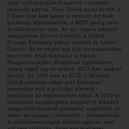
saját szóhasználatuk szerint – nemzeti
radikális pártra. Vona Gábor azzal érvelt: a
Fidesz sose lesz képes a nemzeti értékek
hatékony képviseletére, a MIÉP pedig avítt
és alkalmatlan erre. Az est végére sikerült
meggyőznie Kovács Dávidot, a Jobbik
Ifjúsági Közösség akkori elnökét és Szabó
Gábort. Az év végén egy töki borospincében
már tízen ittak áldomást a Jobbik
Magyarországért Mozgalom Egyesületre,
amely végül egy év múlva, 2003-ban alakult
párttá. Az 1999-ben az ELTE-n létrejött
Jobbik azonban ekkor már közismert
szereplője volt a politikai életnek –
legalábbis az egyetemeken belül. A 2002-es
választási kampányban meghívott előadók
megszólaltatásával gőzerővel segítették az
akkor kormányzó jobboldalt – lelkesedésük
és elkötelezettségük mellett egymás közt
azt sem titkolták, hogy egy esetleges