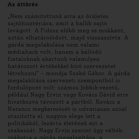
Az áttörés
„Nem számítottunk arra az őrületes
sajtóhisztériára, amit a ballib sajtó
levágott. A Fidesz előbb meg se mukkant,
aztán elhatárolódott, majd visszaszívta. A
gárda megalakulása nem valami
médiahack volt, hanem a kallódó
fiataloknak akartunk valamilyen
határozott értékekkel bíró szervezetet
létrehozni” – mondja Szabó Gábor. A gárda
megalakítása szervezeti szempontból is
fordulópont volt: számos Jobbik-vezető,
például Nagy Ervin vagy Kovács Dávid erre
hivatkozva távozott a pártból. Kovács a
Narancs megkeresését is udvariasan azzal
utasította el: nagyon elege lett a
politikából, lezárta életének ezt a
szakaszát. Nagy Ervin szerint úgy vélték:
zsákutca a gárda megalapítása, a