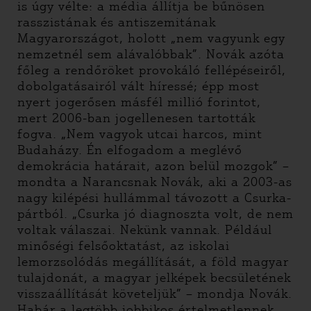
is úgy vélte: a média állítja be bűnösen
rasszistának és antiszemitának
Magyarországot, holott „nem vagyunk egy
nemzetnél sem alávalóbbak”. Novák azóta
főleg a rendőröket provokáló fellépéseiről,
dobolgatásairól vált híressé; épp most
nyert jogerősen másfél millió forintot,
mert 2006-ban jogellenesen tartották
fogva. „Nem vagyok utcai harcos, mint
Budaházy. Én elfogadom a meglévő
demokrácia határait, azon belül mozgok” –
mondta a Narancsnak Novák, aki a 2003-as
nagy kilépési hullámmal távozott a Csurka-
pártból. „Csurka jó diagnoszta volt, de nem
voltak válaszai. Nekünk vannak. Például
minőségi felsőoktatást, az iskolai
lemorzsolódás megállítását, a föld magyar
tulajdonát, a magyar jelképek becsületének
visszaállítását követeljük” – mondja Novák.
Habár a legtöbb jobbikos értelmetlennek