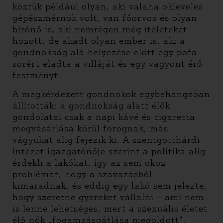
köztük például olyan, aki valaha okleveles
gépészmérnök volt, van főorvos és olyan
bírónő is, aki nemrégen még ítéleteket
hozott, de akadt olyan ember is, aki a
gondnokság alá helyezése előtt egy pofa
sörért eladta a villáját és egy vagyont érő
festményt.
A megkérdezett gondnokok egybehangzóan
állították: a gondnokság alatt élők
gondolatai csak a napi kávé és cigaretta
megvásárlása körül forognak, más
vágyukat alig fejezik ki. A szentgotthárdi
intézet igazgatónője szerint a politika alig
érdekli a lakókat, így az sem okoz
problémát, hogy a szavazásból
kimaradnak, és eddig egy lakó sem jelezte,
hogy szeretne gyereket vállalni – ami nem
is lenne lehetséges, mert a szexuális életet
élő nők „fogamzásgátlása megoldott”.