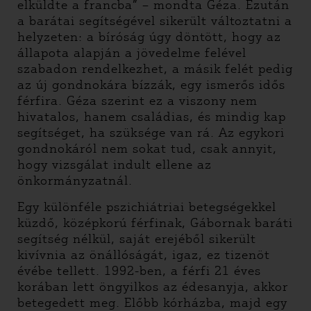
elküldte a francba” – mondta Géza. Ezután
a barátai segítségével sikerült változtatni a
helyzeten: a bíróság úgy döntött, hogy az
állapota alapján a jövedelme felével
szabadon rendelkezhet, a másik felét pedig
az új gondnokára bízzák, egy ismerős idős
férfira. Géza szerint ez a viszony nem
hivatalos, hanem családias, és mindig kap
segítséget, ha szüksége van rá. Az egykori
gondnokáról nem sokat tud, csak annyit,
hogy vizsgálat indult ellene az
önkormányzatnál.
Egy különféle pszichiátriai betegségekkel
küzdő, középkorú férfinak, Gábornak baráti
segítség nélkül, saját erejéből sikerült
kivívnia az önállóságát, igaz, ez tizenöt
évébe tellett. 1992-ben, a férfi 21 éves
korában lett öngyilkos az édesanyja, akkor
betegedett meg. Előbb kórházba, majd egy