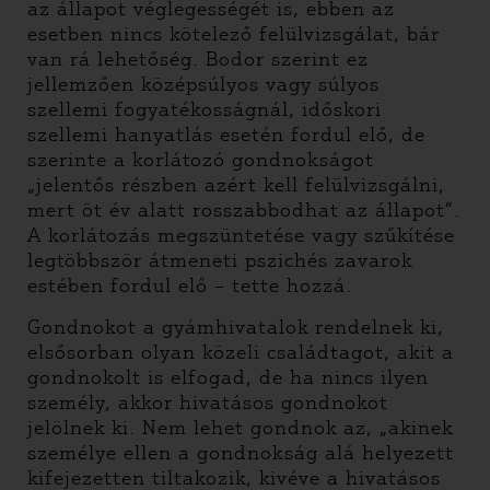
az állapot véglegességét is, ebben az
esetben nincs kötelező felülvizsgálat, bár
van rá lehetőség. Bodor szerint ez
jellemzően középsúlyos vagy súlyos
szellemi fogyatékosságnál, időskori
szellemi hanyatlás esetén fordul elő, de
szerinte a korlátozó gondnokságot
„jelentős részben azért kell felülvizsgálni,
mert öt év alatt rosszabbodhat az állapot”.
A korlátozás megszüntetése vagy szűkítése
legtöbbször átmeneti pszichés zavarok
estében fordul elő – tette hozzá.
Gondnokot a gyámhivatalok rendelnek ki,
elsősorban olyan közeli családtagot, akit a
gondnokolt is elfogad, de ha nincs ilyen
személy, akkor hivatásos gondnokot
jelölnek ki. Nem lehet gondnok az, „akinek
személye ellen a gondnokság alá helyezett
kifejezetten tiltakozik, kivéve a hivatásos