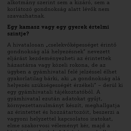
alkotmány szerint sem a kizáró, sem a
korlátozó gondnokság alatt lévők nem
szavazhatnak.
Egy kamasz vagy egy gyerek értelmi
szintje?
A hivatalosan „cselekvőképességet érintő
gondnokság alá helyezésnek” nevezett
eljárást kezdeményezheti az érintettek
házastársa vagy közeli rokona, de az
ügyben a gyámhivatal felé jelzéssel élhet
gyakorlatilag bárki, aki „a gondnokság alá
helyezés szükségességét érzékeli” – derül ki
egy gyámhivatali tájékoztatóból. A
gyámhivatal ezután adatokat gyűjt,
környezettanulmányt készít, meghallgatja
az érintettet és hozzátartozóit, beszerzi a
vagyoni helyzettel kapcsolatos iratokat,
elme szakorvosi véleményt kér, majd a