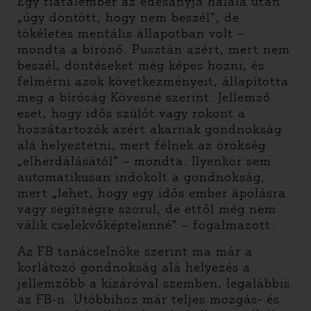
Egy fiatalember az édesanyja halála után
„úgy döntött, hogy nem beszél”, de
tökéletes mentális állapotban volt –
mondta a bírónő. Pusztán azért, mert nem
beszél, döntéseket még képes hozni, és
felmérni azok következményeit, állapította
meg a bíróság Kövesné szerint. Jellemző
eset, hogy idős szülőt vagy rokont a
hozzátartozók azért akarnak gondnokság
alá helyeztetni, mert félnek az örökség
„elherdálásától” – mondta. Ilyenkor sem
automatikusan indokolt a gondnokság,
mert „lehet, hogy egy idős ember ápolásra
vagy segítségre szorul, de ettől még nem
válik cselekvőképtelenné” – fogalmazott.
Az FB tanácselnöke szerint ma már a
korlátozó gondnokság alá helyezés a
jellemzőbb a kizáróval szemben, legalábbis
az FB-n. Utóbbihoz már teljes mozgás- és