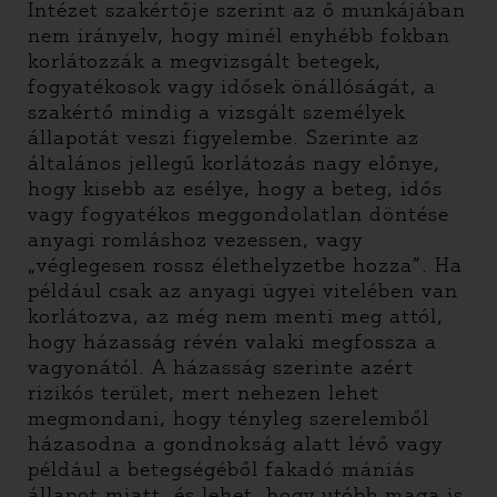
Intézet szakértője szerint az ő munkájában
nem irányelv, hogy minél enyhébb fokban
korlátozzák a megvizsgált betegek,
fogyatékosok vagy idősek önállóságát, a
szakértő mindig a vizsgált személyek
állapotát veszi figyelembe. Szerinte az
általános jellegű korlátozás nagy előnye,
hogy kisebb az esélye, hogy a beteg, idős
vagy fogyatékos meggondolatlan döntése
anyagi romláshoz vezessen, vagy
„véglegesen rossz élethelyzetbe hozza”. Ha
például csak az anyagi ügyei vitelében van
korlátozva, az még nem menti meg attól,
hogy házasság révén valaki megfossza a
vagyonától. A házasság szerinte azért
rizikós terület, mert nehezen lehet
megmondani, hogy tényleg szerelemből
házasodna a gondnokság alatt lévő vagy
például a betegségéből fakadó mániás
állapot miatt, és lehet, hogy utóbb maga is