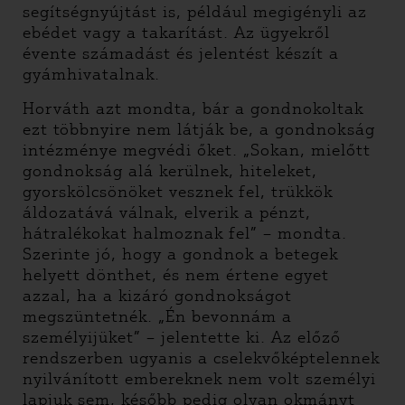
segítségnyújtást is, például megigényli az
ebédet vagy a takarítást. Az ügyekről
évente számadást és jelentést készít a
gyámhivatalnak.
Horváth azt mondta, bár a gondnokoltak
ezt többnyire nem látják be, a gondnokság
intézménye megvédi őket. „Sokan, mielőtt
gondnokság alá kerülnek, hiteleket,
gyorskölcsönöket vesznek fel, trükkök
áldozatává válnak, elverik a pénzt,
hátralékokat halmoznak fel” – mondta.
Szerinte jó, hogy a gondnok a betegek
helyett dönthet, és nem értene egyet
azzal, ha a kizáró gondnokságot
megszüntetnék. „Én bevonnám a
személyijüket” – jelentette ki. Az előző
rendszerben ugyanis a cselekvőképtelennek
nyilvánított embereknek nem volt személyi
lapjuk sem, később pedig olyan okmányt