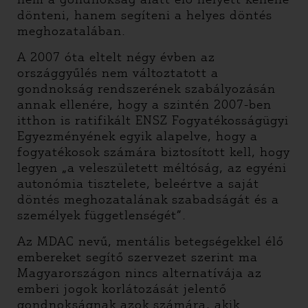
dönteni, hanem segíteni a helyes döntés
meghozatalában.
A 2007 óta eltelt négy évben az
országgyűlés nem változtatott a
gondnokság rendszerének szabályozásán
annak ellenére, hogy a szintén 2007-ben
itthon is ratifikált ENSZ Fogyatékosságügyi
Egyezményének egyik alapelve, hogy a
fogyatékosok számára biztosított kell, hogy
legyen „a veleszületett méltóság, az egyéni
autonómia tisztelete, beleértve a saját
döntés meghozatalának szabadságát és a
személyek függetlenségét”.
Az MDAC nevű, mentális betegségekkel élő
embereket segítő szervezet szerint ma
Magyarországon nincs alternatívája az
emberi jogok korlátozását jelentő
gondnokságnak azok számára, akik