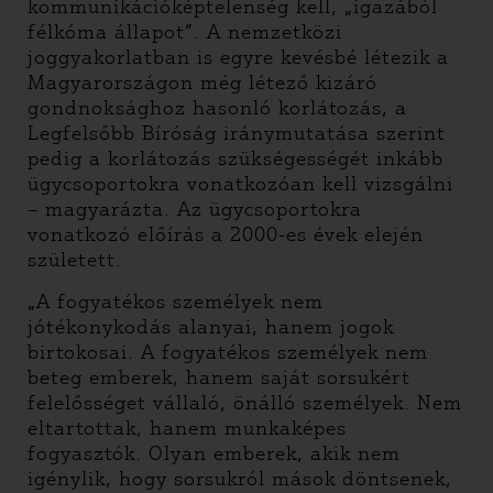
kommunikációképtelenség kell, „igazából
félkóma állapot”. A nemzetközi
joggyakorlatban is egyre kevésbé létezik a
Magyarországon még létező kizáró
gondnoksághoz hasonló korlátozás, a
Legfelsőbb Bíróság iránymutatása szerint
pedig a korlátozás szükségességét inkább
ügycsoportokra vonatkozóan kell vizsgálni
– magyarázta. Az ügycsoportokra
vonatkozó előírás a 2000-es évek elején
született.
„A fogyatékos személyek nem
jótékonykodás alanyai, hanem jogok
birtokosai. A fogyatékos személyek nem
beteg emberek, hanem saját sorsukért
felelősséget vállaló, önálló személyek. Nem
eltartottak, hanem munkaképes
fogyasztók. Olyan emberek, akik nem
igénylik, hogy sorsukról mások döntsenek,