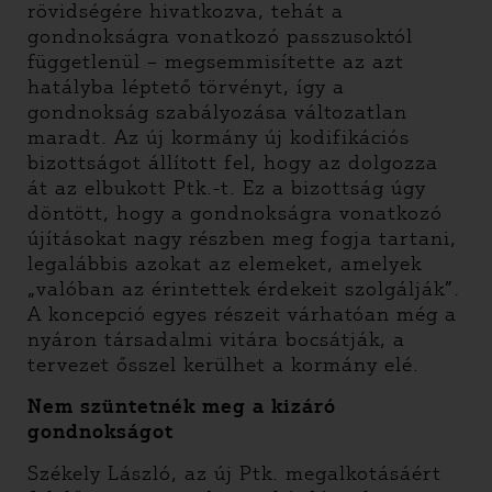
rövidségére hivatkozva, tehát a
gondnokságra vonatkozó passzusoktól
függetlenül – megsemmisítette az azt
hatályba léptető törvényt, így a
gondnokság szabályozása változatlan
maradt. Az új kormány új kodifikációs
bizottságot állított fel, hogy az dolgozza
át az elbukott Ptk.-t. Ez a bizottság úgy
döntött, hogy a gondnokságra vonatkozó
újításokat nagy részben meg fogja tartani,
legalábbis azokat az elemeket, amelyek
„valóban az érintettek érdekeit szolgálják”.
A koncepció egyes részeit várhatóan még a
nyáron társadalmi vitára bocsátják, a
tervezet ősszel kerülhet a kormány elé.
Nem szüntetnék meg a kizáró
gondnokságot
Székely László, az új Ptk. megalkotásáért