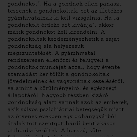
gondnokot”. Ha a gondnok ellen panaszt
teszenek a gondnokoltak, ezt az illetékes
gyámhivatalnak ki kell vizsgálnia. Ha „a
gondnokolt érdeke azt kívánja”, akkor
másik gondnokot kell kirendelni. A
gondnokoltak kezdeményezhetik a saját
gondnokság alá helyezésük
megszüntetését. A gyámhivatal
rendszeresen ellenőrzi és felügyeli a
gondnokok munkáját azzal, hogy évente
számadást kér tőlük a gondnokoltak
jövedelmeinek és vagyonának kezeléséről,
valamint a körülményeiről és egészségi
állapotáról. Nagyobb részben kizáró
gondnokság alatt vannak azok az emberek,
akik súlyos pszichiátriai betegségük miatt
az ötvenes években egy dohánygyárból
átalakított szentgotthárdi bentlakásos
otthonba kerültek. A hosszú, sötét