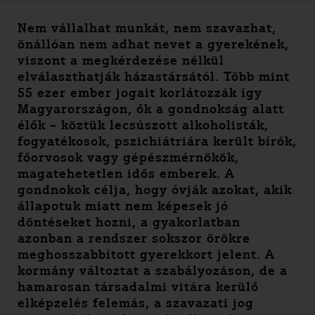
Nem vállalhat munkát, nem szavazhat,
önállóan nem adhat nevet a gyerekének,
viszont a megkérdezése nélkül
elválaszthatják házastársától. Több mint
55 ezer ember jogait korlátozzák így
Magyarországon, ők a gondnokság alatt
élők – köztük lecsúszott alkoholisták,
fogyatékosok, pszichiátriára került bírók,
főorvosok vagy gépészmérnökök,
magatehetetlen idős emberek. A
gondnokok célja, hogy óvják azokat, akik
állapotuk miatt nem képesek jó
döntéseket hozni, a gyakorlatban
azonban a rendszer sokszor örökre
meghosszabbított gyerekkort jelent. A
kormány változtat a szabályozáson, de a
hamarosan társadalmi vitára kerülő
elképzelés felemás, a szavazati jog