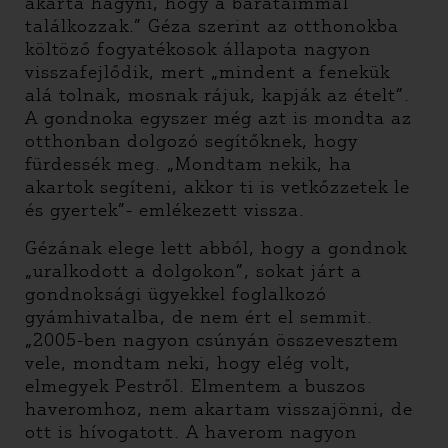
akarta hagyni, hogy a barátaimmal
találkozzak.” Géza szerint az otthonokba
költöző fogyatékosok állapota nagyon
visszafejlődik, mert „mindent a fenekük
alá tolnak, mosnak rájuk, kapják az ételt”.
A gondnoka egyszer még azt is mondta az
otthonban dolgozó segítőknek, hogy
fürdessék meg. „Mondtam nekik, ha
akartok segíteni, akkor ti is vetkőzzetek le
és gyertek”- emlékezett vissza.
Gézának elege lett abból, hogy a gondnok
„uralkodott a dolgokon”, sokat járt a
gondnoksági ügyekkel foglalkozó
gyámhivatalba, de nem ért el semmit.
„2005-ben nagyon csúnyán összevesztem
vele, mondtam neki, hogy elég volt,
elmegyek Pestről. Elmentem a buszos
haveromhoz, nem akartam visszajönni, de
ott is hívogatott. A haverom nagyon