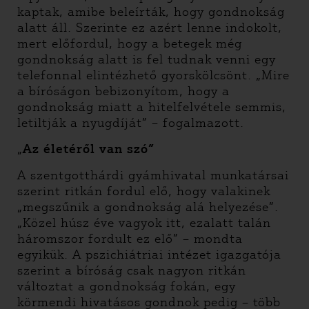
kaptak, amibe beleírták, hogy gondnokság
alatt áll. Szerinte ez azért lenne indokolt,
mert előfordul, hogy a betegek még
gondnokság alatt is fel tudnak venni egy
telefonnal elintézhető gyorskölcsönt. „Mire
a bíróságon bebizonyítom, hogy a
gondnokság miatt a hitelfelvétele semmis,
letiltják a nyugdíját” – fogalmazott.
„
Az életéről van szó”
A szentgotthárdi gyámhivatal munkatársai
szerint ritkán fordul elő, hogy valakinek
„megszűnik a gondnokság alá helyezése”.
„Közel húsz éve vagyok itt, ezalatt talán
háromszor fordult ez elő” – mondta
egyikük. A pszichiátriai intézet igazgatója
szerint a bíróság csak nagyon ritkán
változtat a gondnokság fokán, egy
körmendi hivatásos gondnok pedig – több