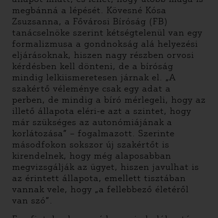
megbánná a lépését. Kövesné Kósa
Zsuzsanna, a Fővárosi Bíróság (FB)
tanácselnöke szerint kétségtelenül van egy
formalizmusa a gondnokság alá helyezési
eljárásoknak, hiszen nagy részben orvosi
kérdésben kell dönteni, de a bíróság
mindig lelkiismeretesen járnak el. „A
szakértő véleménye csak egy adat a
perben, de mindig a bíró mérlegeli, hogy az
illető állapota eléri-e azt a szintet, hogy
már szükséges az autonómiájának a
korlátozása” – fogalmazott. Szerinte
másodfokon sokszor új szakértőt is
kirendelnek, hogy még alaposabban
megvizsgálják az ügyet, hiszen javulhat is
az érintett állapota, emellett tisztában
vannak vele, hogy „a fellebbező életéről
van szó”.