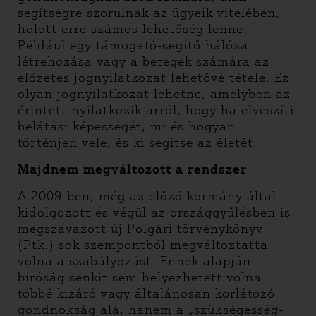
segítségre szorulnak az ügyeik vitelében,
holott erre számos lehetőség lenne.
Például egy támogató-segítő hálózat
létrehozása vagy a betegek számára az
előzetes jognyilatkozat lehetővé tétele. Ez
olyan jognyilatkozat lehetne, amelyben az
érintett nyilatkozik arról, hogy ha elveszíti
belátási képességét, mi és hogyan
történjen vele, és ki segítse az életét.
Majdnem megváltozott a rendszer
A 2009-ben, még az előző kormány által
kidolgozott és végül az országgyűlésben is
megszavazott új Polgári törvénykönyv
(Ptk.) sok szempontból megváltoztatta
volna a szabályozást. Ennek alapján
bíróság senkit sem helyezhetett volna
többé kizáró vagy általánosan korlátozó
gondnokság alá, hanem a „szükségesség-