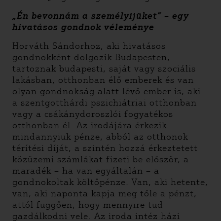
„Én bevonnám a személyijüket” – egy
hivatásos gondnok véleménye
Horváth Sándorhoz, aki hivatásos
gondnokként dolgozik Budapesten,
tartoznak budapesti, saját vagy szociális
lakásban, otthonban élő emberek és van
olyan gondnokság alatt lévő ember is, aki
a szentgotthárdi pszichiátriai otthonban
vagy a csákánydoroszlói fogyatékos
otthonban él. Az irodájára érkezik
mindannyiuk pénze, abból az otthonok
térítési díját, a szintén hozzá érkeztetett
közüzemi számlákat fizeti be először, a
maradék – ha van egyáltalán – a
gondnokoltak költőpénze. Van, aki hetente,
van, aki naponta kapja meg tőle a pénzt,
attól függően, hogy mennyire tud
gazdálkodni vele. Az iroda intéz házi