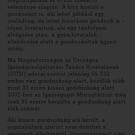
meghallgatása és orvos szakértő
véleménye alapján. A bíró kijelöli a
gondnokot is, aki lehet például egy
családtag, de lehet hivatásos gondnok is –
olyan hivatalnok, aki egy tanfolyam
elvégzése után, a gyámhivatalok
ellenőrzése alatt a gondnokoltak ügyeit
intézi.
Ma Magyarországon az Országos
Igazságszolgáltatási Tanács Hivatalának
(OITH) adatai szerint jelenleg 55 732
ember van gondnokság alatt, közülük több
mint 33 ezren kizáró gondnokság alatt.
2001-ben az Igazságügyi Minisztérium még
csak 35 ezerre becsülte a gondnokság alatt
élők számát.
Aki kizáró gondnokság alá került, a
jogszabályok szerint nem dönthet a
pénzének elköltéséről, vagyontárgyait nem