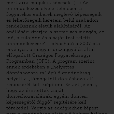
mert arra maguk is képesek. (…) Az
önrendelkezés elve értelmében a
fogyatékos emberek meglevő képességeik
és lehetőségeik keretein belül szabadon
rendelkeznek életük alakításáról. Az
önállóság kiterjed a személyes mozgás, az
idő, a tulajdon és a saját test feletti
önrendelkezésre” – olvasható a 2007 óta
érvényes, a magyar országgyűlés által
elfogadott Országos Fogyatékosügyi
Programban (OFT). A program szerint
ennek érdekében a „helyettes
döntéshozatalra” épülő gondnokság
helyett a „támogatott döntéshozatal”
rendszerét kell kiépíteni. Ez azt jelenti,
hogy az érintettek „saját
döntéshozatalának, egyéni döntési
képességétől függő” segítésére kell
törekedni. Vagyis az eddigiekhez képest
nem a gondnokság alatt élő helyett kellene