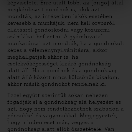
képviselete. Erre utalt több, az [origo] által
megkérdezett gondnok is, akik azt
mondták, az intézetben lakók esetében
kevesebb a munkájuk: nem kell orvosról,
ellátásról gondoskodni vagy közüzemi
számlákat befizetni. A gyámhivatal
munkatársai azt mondták, ha a gondnokolt
képes a véleménynyilvánításra, akkor
meghallgatják akkor is, ha
cselekvőképességet kizáró gondnokság
alatt áll. Ha a gondnok és a gondnokság
alatt álló között nincs kölcsönös bizalom,
akkor másik gondnokot rendelnek ki.
Ezzel együtt szerintük sokan nehezen
fogadják el a gondnokság alá helyezést és
azt, hogy nem rendelkezhetnek szabadon a
pénzükkel és vagyonukkal. Megjegyezték,
hogy minden eset más, vegyes a
gondnokság alatt állók összetétele. Van