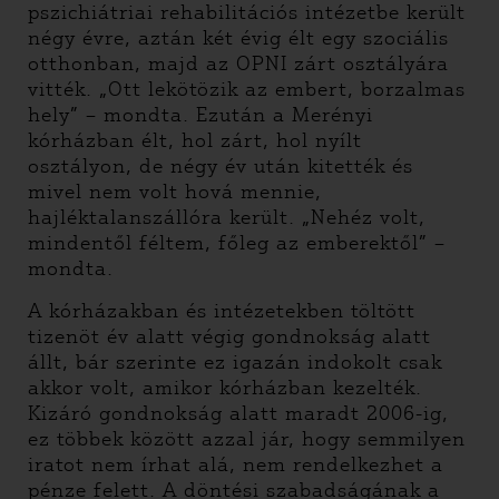
pszichiátriai rehabilitációs intézetbe került
négy évre, aztán két évig élt egy szociális
otthonban, majd az OPNI zárt osztályára
vitték. „Ott lekötözik az embert, borzalmas
hely” – mondta. Ezután a Merényi
kórházban élt, hol zárt, hol nyílt
osztályon, de négy év után kitették és
mivel nem volt hová mennie,
hajléktalanszállóra került. „Nehéz volt,
mindentől féltem, főleg az emberektől” –
mondta.
A kórházakban és intézetekben töltött
tizenöt év alatt végig gondnokság alatt
állt, bár szerinte ez igazán indokolt csak
akkor volt, amikor kórházban kezelték.
Kizáró gondnokság alatt maradt 2006-ig,
ez többek között azzal jár, hogy semmilyen
iratot nem írhat alá, nem rendelkezhet a
pénze felett. A döntési szabadságának a