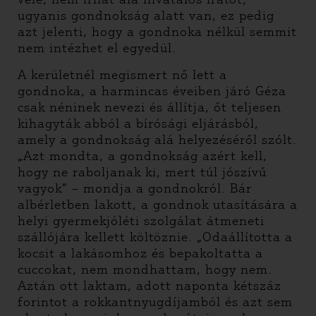
ugyanis gondnokság alatt van, ez pedig
azt jelenti, hogy a gondnoka nélkül semmit
nem intézhet el egyedül.
A kerületnél megismert nő lett a
gondnoka, a harmincas éveiben járó Géza
csak néninek nevezi és állítja, őt teljesen
kihagyták abból a bírósági eljárásból,
amely a gondnokság alá helyezéséről szólt.
„Azt mondta, a gondnokság azért kell,
hogy ne raboljanak ki, mert túl jószívű
vagyok” – mondja a gondnokról. Bár
albérletben lakott, a gondnok utasítására a
helyi gyermekjóléti szolgálat átmeneti
szállójára kellett költöznie. „Odaállította a
kocsit a lakásomhoz és bepakoltatta a
cuccokat, nem mondhattam, hogy nem.
Aztán ott laktam, adott naponta kétszáz
forintot a rokkantnyugdíjamból és azt sem