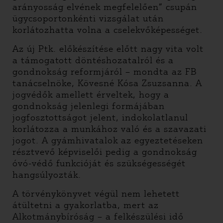
arányosság elvének megfelelően” csupán
ügycsoportonkénti vizsgálat után
korlátozhatta volna a cselekvőképességet.
Az új Ptk. előkészítése előtt nagy vita volt
a támogatott döntéshozatalról és a
gondnokság reformjáról – mondta az FB
tanácselnöke, Kövesné Kósa Zsuzsanna. A
jogvédők amellett érveltek, hogy a
gondnokság jelenlegi formájában
jogfosztottságot jelent, indokolatlanul
korlátozza a munkához való és a szavazati
jogot. A gyámhivatalok az egyeztetéseken
résztvevő képviselői pedig a gondnokság
óvó-védő funkcióját és szükségességét
hangsúlyozták.
A törvénykönyvet végül nem lehetett
átültetni a gyakorlatba, mert az
Alkotmánybíróság – a felkészülési idő