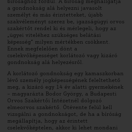
bírósághoz fordul. A bíróság meghallgatja
a gondnokság alá helyezni javasolt
személyt és más érintetteket, újabb
szakvéleményt szerez be, igazságügyi orvos
szakértőt rendel ki és mérlegeli, hogy az
„ügyei viteléhez szükséges belátási
képesség” milyen mértékben csökkent.
Ennek megfelelően dönt a
cselekvőképességet korlátozó vagy kizáró
gondnokság alá helyezésről.
A korlátozó gondnokság egy kamaszkorban
lévő személy jogképességének feleltethető
meg, a kizáró egy 14 év alatti gyermekének
– magyarázta Bodor György, a Budapesti
Orvos Szakértői Intézetnél dolgozó
elmeorvos szakértő. Ötévente felül kell
vizsgálni a gondnokságot, de ha a bíróság
megállapítja, hogy az érintett
cselekvőképtelen, akkor ki lehet mondani