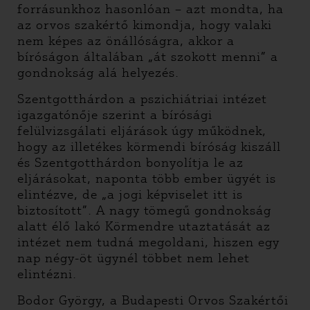
forrásunkhoz hasonlóan – azt mondta, ha
az orvos szakértő kimondja, hogy valaki
nem képes az önállóságra, akkor a
bíróságon általában „át szokott menni” a
gondnokság alá helyezés.
Szentgotthárdon a pszichiátriai intézet
igazgatónője szerint a bírósági
felülvizsgálati eljárások úgy működnek,
hogy az illetékes körmendi bíróság kiszáll
és Szentgotthárdon bonyolítja le az
eljárásokat, naponta több ember ügyét is
elintézve, de „a jogi képviselet itt is
biztosított”. A nagy tömegű gondnokság
alatt élő lakó Körmendre utaztatását az
intézet nem tudná megoldani, hiszen egy
nap négy-öt ügynél többet nem lehet
elintézni.
Bodor György, a Budapesti Orvos Szakértői