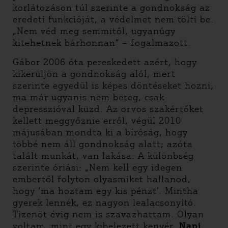
korlátozáson túl szerinte a gondnokság az
eredeti funkcióját, a védelmet nem tölti be.
„Nem véd meg semmitől, ugyanúgy
kitehetnek bárhonnan” – fogalmazott.
Gábor 2006 óta pereskedett azért, hogy
kikerüljön a gondnokság alól, mert
szerinte egyedül is képes döntéseket hozni,
ma már ugyanis nem beteg, csak
depresszióval küzd. Az orvos szakértőket
kellett meggyőznie erről, végül 2010
májusában mondta ki a bíróság, hogy
többé nem áll gondnokság alatt; azóta
talált munkát, van lakása. A különbség
szerinte óriási: „Nem kell egy idegen
embertől folyton olyasmiket hallanod,
hogy ‘ma hoztam egy kis pénzt’. Mintha
gyerek lennék, ez nagyon lealacsonyító.
Tizenöt évig nem is szavazhattam. Olyan
voltam, mint egy kibelezett kenyér.
Napi