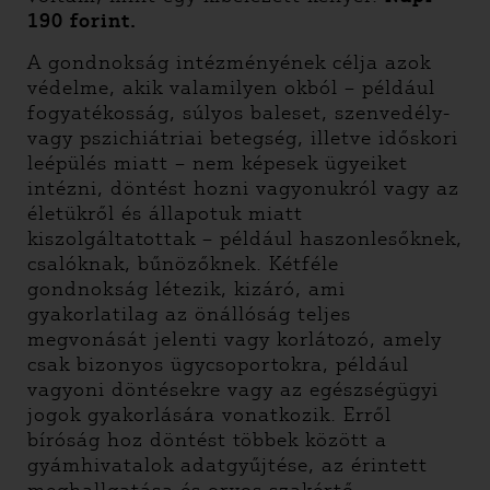
190 forint.
A gondnokság intézményének célja azok
védelme, akik valamilyen okból – például
fogyatékosság, súlyos baleset, szenvedély-
vagy pszichiátriai betegség, illetve időskori
leépülés miatt – nem képesek ügyeiket
intézni, döntést hozni vagyonukról vagy az
életükről és állapotuk miatt
kiszolgáltatottak – például haszonlesőknek,
csalóknak, bűnözőknek. Kétféle
gondnokság létezik, kizáró, ami
gyakorlatilag az önállóság teljes
megvonását jelenti vagy korlátozó, amely
csak bizonyos ügycsoportokra, például
vagyoni döntésekre vagy az egészségügyi
jogok gyakorlására vonatkozik. Erről
bíróság hoz döntést többek között a
gyámhivatalok adatgyűjtése, az érintett