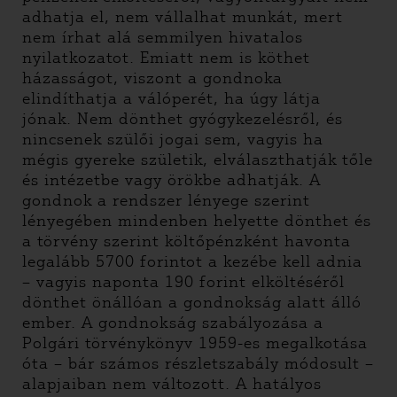
adhatja el, nem vállalhat munkát, mert
nem írhat alá semmilyen hivatalos
nyilatkozatot. Emiatt nem is köthet
házasságot, viszont a gondnoka
elindíthatja a válóperét, ha úgy látja
jónak. Nem dönthet gyógykezelésről, és
nincsenek szülői jogai sem, vagyis ha
mégis gyereke születik, elválaszthatják tőle
és intézetbe vagy örökbe adhatják. A
gondnok a rendszer lényege szerint
lényegében mindenben helyette dönthet és
a törvény szerint költőpénzként havonta
legalább 5700 forintot a kezébe kell adnia
– vagyis naponta 190 forint elköltéséről
dönthet önállóan a gondnokság alatt álló
ember. A gondnokság szabályozása a
Polgári törvénykönyv 1959-es megalkotása
óta – bár számos részletszabály módosult –
alapjaiban nem változott. A hatályos