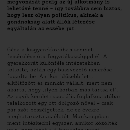
megvonását pedig az új alkotmány is
lehetővé tenné – így továbbra sem biztos,
hogy lesz olyan politikus, akinek a
gondnokság alatt állók létezése
egyáltalán az eszébe jut.
Géza a kisgyerekkorában szerzett
fejsérülése óta fogyatékossággal él. A
gyerekkorát különféle intézetekben
töltötte, aztán egy buszvezető ismerőse
fogadta be. Amikor idősebb lett,
elköltözött és munkát vállalt, mert nem
akarta, hogy „ilyen korban más tartsa el”.
Az egyik kerületi szociális foglalkoztatóban
találkozott egy ott dolgozó nővel – csak
pár szót beszélgettek, de ez évekre
meghatározta az életét. Munkaügyben
ment intézkedni egyszer, amikor közölték
vele, nem írhat alá hivatalos iratot,