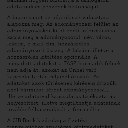
bankkal hogyan biztosítja a támogatók
adatainak és pénzének biztonságát.
A biztonságot az adatok szétválasztása
alapozza meg. Az adományozási felület az
adományozáskor kitöltendő információkat
kapja meg a adományozótól: név, város,
lakcím, e-mail cím, hozzászólás,
adományozott összeg. A lakcím, illetve a
hozzászólás kitöltése opcionális. A
megadott adatokat a TASZ harmadik félnek
nem adja át, azokat az Önnel való
kapcsolattartás céljából őrizzük. Az
adatokat azok törlésének kéréséig őrizzük.
ahol bármikor kérhet adományozással,
illetve adataival kapcsolatos tájékoztatást,
helyesbítést, illetve megtilthatja adatainak
további felhasználását a fenti célra.
A CIB Bank kizárólag a fizetési
tranzakcióhoz szükséges kártyaadatokat