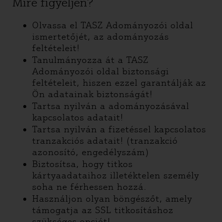
Mire figyeljen?
Olvassa el TASZ Adományozói oldal
ismertetőjét, az adományozás
feltételeit!
Tanulmányozza át a TASZ
Adományozói oldal biztonsági
feltételeit, hiszen ezzel garantálják az
Ön adatainak biztonságát!
Tartsa nyilván a adományozásával
kapcsolatos adatait!
Tartsa nyilván a fizetéssel kapcsolatos
tranzakciós adatait! (tranzakció
azonosító, engedélyszám)
Biztosítsa, hogy titkos
kártyaadataihoz illetéktelen személy
soha ne férhessen hozzá.
Használjon olyan böngészőt, amely
támogatja az SSL titkosításhoz
szükséges opciót!