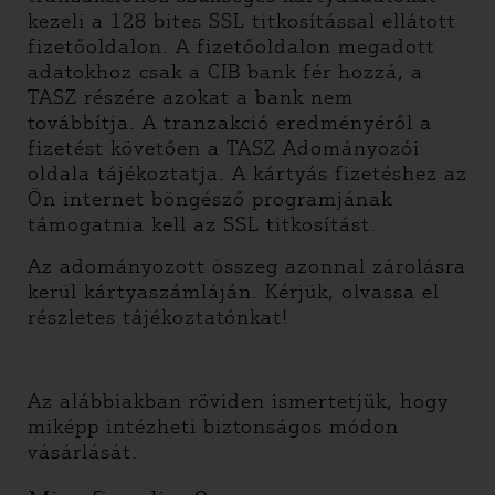
kezeli a 128 bites SSL titkosítással ellátott
fizetőoldalon. A fizetőoldalon megadott
adatokhoz csak a CIB bank fér hozzá, a
TASZ részére azokat a bank nem
továbbítja. A tranzakció eredményéről a
fizetést követően a TASZ Adományozói
oldala tájékoztatja. A kártyás fizetéshez az
Ön internet böngésző programjának
támogatnia kell az SSL titkosítást.
Az adományozott összeg azonnal zárolásra
kerül kártyaszámláján. Kérjük, olvassa el
részletes tájékoztatónkat!
Az alábbiakban röviden ismertetjük, hogy
miképp intézheti biztonságos módon
vásárlását.