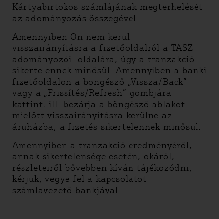
Kártyabirtokos számlájának megterhelését
az adományozás összegével.
Amennyiben Ön nem kerül
visszairányításra a fizetőoldalról a TASZ
adományozói oldalára, úgy a tranzakció
sikertelennek minősül. Amennyiben a banki
fizetőoldalon a böngésző „Vissza/Back”
vagy a „Frissítés/Refresh” gombjára
kattint, ill. bezárja a böngésző ablakot
mielőtt visszairányításra kerülne az
áruházba, a fizetés sikertelennek minősül.
Amennyiben a tranzakció eredményéről,
annak sikertelensége esetén, okáról,
részleteiről bővebben kíván tájékozódni,
kérjük, vegye fel a kapcsolatot
számlavezető bankjával.