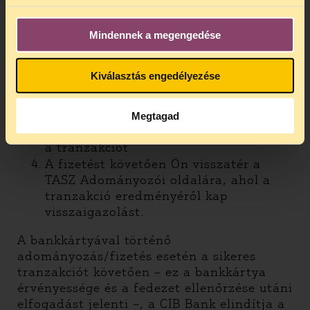
melyet bankkártyás fizetéssel kívánja
teljesíteni.
Ezt követően Ön átkerül a CIB Bank
Mindennek a megengedése
biztonságos fizetést garantáló
oldalára, ahol a fizetés
Kiválasztás engedélyezése
megkezdéséhez kártyaadatait
szükséges kitöltenie.
A kártyaadatok megadását követően a
Megtagad
Fizetés gombra kattintva indíthatja el
a tranzakciót
A fizetést követően Ön visszatér a
TASZ Adományozói oldalára, ahol a
tranzakció eredményéről kap
visszaigazolást.
A bankkártyával történő
adományozás/fizetés esetén a sikeres
tranzakciót követően – ez a bankkártya
érvényessége és a fedezet ellenőrzése utáni
elfogadást jelenti –, a CIB Bank elindítja a