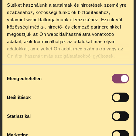
GENETIC DATA
Sütiket használunk a tartalmak és hirdetések személyre
szabásához, közösségi funkciók biztosításához,
valamint weboldalforgalmunk elemzéséhez. Ezenkívül
közösségi média-, hirdető- és elemező partnereinkkel
megosztjuk az Ön weboldalhasználatra vonatkozó
adatait, akik kombinálhatják az adatokat más olyan
adatokkal, amelyeket Ön adott meg számukra vagy az
TELEFONOS JOGSEGÉLY
Ön által használt más szolgáltatásokból gyűjtöttek.
SZÜNET!
Hozzájárulás
Kedves érdeklődő, Tájékoztatjuk,
Elengedhetetlen
kiválasztása
hogy
telefonos jogsegélyünk július 27 és
augusztus 24 között szünetel
. Az első
telefonos jogsegély
augusztus 25-én
Beállítások
kedden, 13 és 15 óra között lesz
.
A
jogsegely@tasz.hu
email címen ezidő
alatt is elér minket.
Statisztikai
Marketing