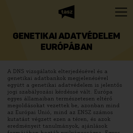
GENETIKAI ADATVÉDELEM
EURÓPÁBAN
A DNS vizsgálatok elterjedésével és a
genetikai adatbankok megjelenésével
együtt a genetikai adatvédelem is jelentős
jogi szabályozási kérdéssé vált. Európa
egyes államaiban természetesen eltérő
megoldásokat vezettek be, azonban mind
az Európai Unió, mind az ENSZ számos
kutatást végzett ezen a téren, és azok
eredményeit tanulmányok, ajánlások
formájában hozták nyilvánosságra. Egyes