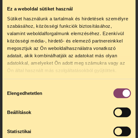
fogyatékos személyek munkába állására,
mint speciális munkakereső szolgáltatások
Ez a weboldal sütiket használ
létrehozása, lehetőségek teremtése a
Sütiket használunk a tartalmak és hirdetések személyre
védett foglalkoztatásra és a munkaadók
szabásához, közösségi funkciók biztosításához,
ösztönzése fizikailag fogyatékos személyek
valamint weboldalforgalmunk elemzéséhez. Ezenkívül
alkalmazására.”
közösségi média-, hirdető- és elemező partnereinkkel
megosztjuk az Ön weboldalhasználatra vonatkozó
Az Európai Szociális Karta végrehajtásáról
adatait, akik kombinálhatják az adatokat más olyan
szóló nemzeti jelentések a Szociális és
Munkaügyi Minisztérium
honlapján
.
adatokkal, amelyeket Ön adott meg számukra vagy az
TELEFONOS JOGSEGÉLY
Ön által használt más szolgáltatásokból gyűjtöttek.
A fogyatékos személyek jogairól szóló
SZÜNET!
törvény
Kedves érdeklődő, Tájékoztatjuk,
Hozzájárulás
Elengedhetetlen
A fogyatékos személyek jogairól szóló és
hogy
telefonos jogsegélyünk július 27 és
kiválasztása
esélyegyenlőségük biztosításáról szóló
augusztus 24 között szünetel
. Az első
1998. évi XXVI. törvény
telefonos jogsegély
augusztus 25-én
Beállítások
kedden, 13 és 15 óra között lesz
.
17. § – Lakóhely
A
jogsegely@tasz.hu
email címen ezidő
alatt is elér minket.
„A fogyatékos személynek joga van a
Statisztikai