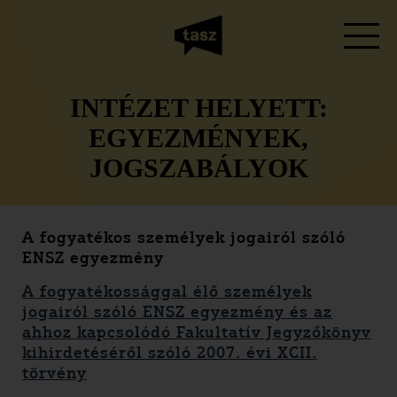
INTÉZET HELYETT:
EGYEZMÉNYEK,
JOGSZABÁLYOK
A fogyatékos személyek jogairól szóló
ENSZ egyezmény
A fogyatékossággal élő személyek
jogairól szóló ENSZ egyezmény és az
ahhoz kapcsolódó Fakultatív Jegyzőkönyv
kihirdetéséről szóló 2007. évi XCII.
törvény