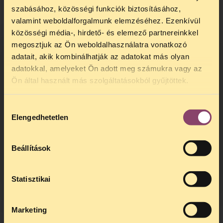
szabásához, közösségi funkciók biztosításához,
valamint weboldalforgalmunk elemzéséhez. Ezenkívül
közösségi média-, hirdető- és elemező partnereinkkel
megosztjuk az Ön weboldalhasználatra vonatkozó
adatait, akik kombinálhatják az adatokat más olyan
adatokkal, amelyeket Ön adott meg számukra vagy az
TELEFONOS JOGSEGÉLY
Ön által használt más szolgáltatásokból gyűjtöttek.
SZÜNET!
Hozzájárulás
Kedves érdeklődő, Tájékoztatjuk,
Elengedhetetlen
kiválasztása
hogy
telefonos jogsegélyünk július 27 és
augusztus 24 között szünetel
. Az első
telefonos jogsegély
augusztus 25-én
Beállítások
kedden, 13 és 15 óra között lesz
.
A
jogsegely@tasz.hu
email címen ezidő
alatt is elér minket.
Statisztikai
Marketing