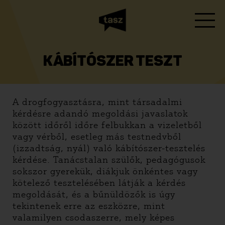
KÁBÍTÓSZER TESZT
A drogfogyasztásra, mint társadalmi
kérdésre adandó megoldási javaslatok
között időről időre felbukkan a vizeletből
vagy vérből, esetleg más testnedvből
(izzadtság, nyál) való kábítószer-tesztelés
kérdése. Tanácstalan szülők, pedagógusok
sokszor gyerekük, diákjuk önkéntes vagy
kötelező tesztelésében látják a kérdés
megoldását, és a bűnüldözők is úgy
tekintenek erre az eszközre, mint
valamilyen csodaszerre, mely képes