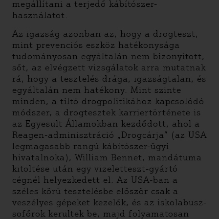
megállítani a terjedő kábítószer-
használatot.
Az igazság azonban az, hogy a drogteszt,
mint prevenciós eszköz hatékonysága
tudományosan egyáltalán nem bizonyított,
sőt, az elvégzett vizsgálatok arra mutatnak
rá, hogy a tesztelés drága, igazságtalan, és
egyáltalán nem hatékony. Mint szinte
minden, a tiltó drogpolitikához kapcsolódó
módszer, a drogtesztek karriertörténete is
az Egyesült Államokban kezdődött, ahol a
Reagen-adminisztráció „Drogcárja” (az USA
legmagasabb rangú kábítószer-ügyi
hivatalnoka), William Bennet, mandátuma
kitöltése után egy vizeletteszt-gyártó
cégnél helyezkedett el. Az USA-ban a
széles körű tesztelésbe először csak a
veszélyes gépeket kezelők, és az iskolabusz-
sofőrök kerültek be, majd folyamatosan