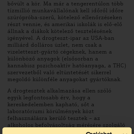
bővült a kör. Ma már a tengerentúlon több
tízmillió munkavállalónak kell időről időre
szúrópróba-szerű, kötelező ellenőrzéseken
részt vennie, és amerikai iskolák is elő-elő
állnak a diákok kötelező tesztelésének
igényével. A drogteszt-ipar az USA-ban
milliárd dolláros üzlet, nem csak a
vizeletteszt-gyártó cégeknek, hanem a
különböző anyagok (elsősorban a
kannabisz pszichoaktív hatóanyaga, a THC)
szervezetből való eltüntetését sikerrel
megoldó különféle anyagokat gyártóknak.
A drogtesztek alkalmazása ellen szóló
egyik legfontosabb érv, hogy a
kereskedelemben kapható, sőt a
laboratóriumi körülmények közt
felhasználásra kerülő tesztek – az
alkoholos befolyásoltság mérésére szolgáló
kettős vérvételtől eltérő módon – nem