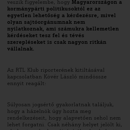
veszik figyelembe, hogy
Magyarországon a
kormánypárti politikusoktól ez az
egyetlen lehetőség a kérdezésre, mivel
olyan sajtóorgánumnak nem
nyilatkoznak, ami számukra kellemetlen
kérdéseket tesz fel és tévés
szerepléseket is csak nagyon ritkán
vállalnak.
Az RTL Klub riporterének kitiltásával
kapcsolatban Kövér László mindössze
ennyit reagált:
Súlyosan jogsértő gyakorlatnak találjuk,
hogy a házelnök úgy hozta meg
rendelkezéseit, hogy alapvetően sehol nem
lehet forgatni. Csak néhány helyet jelölt ki,