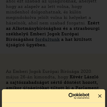
ahol ezt szabad az újságíróknak, ahelyett
hogy az alapelv az lett volna, hogy
mindenhol dolgozhatnak, és külön
megindokolva jelölt volna ki helyeket a
házelnök, ahol nem szabad forgatni.
Ezért
az Alkotmánybírósághoz és a strasbourgi
székhelyű Emberi Jogok Európai
Bíróságához
fordultunk
a hat kitiltott
újságíró ügyében.
Az Emberi Jogok Európai Bírósága 2020.
május 26-án kimondta, hogy
Kövér László
a sajtószabadságot sértő döntést hozott,
amikor újságírókat tiltott ki a Parlament
épületéből