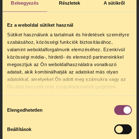
Beleegyezés
Részletek
A sütikről
Ez a weboldal sütiket használ
Az EJEB szerint a házelnök döntése, amivel
Sütiket használunk a tartalmak és hirdetések személyre
kitiltotta az újságírókat, nem tartalmazta
szabásához, közösségi funkciók biztosításához,
a szükséges, a szólásszabadság védelmét
valamint weboldalforgalmunk elemzéséhez. Ezenkívül
szolgáló eljárási garanciákat. A házelnök a
közösségi média-, hirdető- és elemező partnereinkkel
kitiltás előtt nem vette figyelembe a
megosztjuk az Ön weboldalhasználatra vonatkozó
döntésének potenciális következményeit,
adatait, akik kombinálhatják az adatokat más olyan
illetve az újságírók tudósításának
adatokkal, amelyeket Ön adott meg számukra vagy az
fontosságát. Ezen felül a kitiltott újságírók
TELEFONOS JOGSEGÉLY
Ön által használt más szolgáltatásokból gyűjtöttek.
semmilyen formában nem vehettek részt a
SZÜNET!
kitiltásukat eredményező eljárásban,
hiszen arról csak a főszerkesztőjüknek
Hozzájárulás
Kedves érdeklődő, Tájékoztatjuk,
Elengedhetetlen
küldött levélből értesültek, utólag. Az is
kiválasztása
hogy
telefonos jogsegélyünk július 27 és
jogsértő volt, hogy a kitiltott újságírók sem
augusztus 24 között szünetel
. Az első
a házelnöki döntésből, sem pedig a
telefonos jogsegély
augusztus 25-én
Beállítások
szabályozásból nem tudták meg, hogy
kedden, 13 és 15 óra között lesz
.