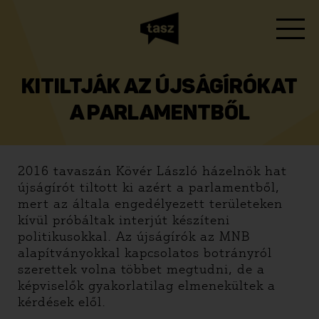
KITILTJÁK AZ ÚJSÁGÍRÓKAT
A PARLAMENTBŐL
2016 tavaszán Kövér László házelnök hat
újságírót tiltott ki azért a parlamentből,
mert az általa engedélyezett területeken
kívül próbáltak interjút készíteni
politikusokkal. Az újságírók az MNB
alapítványokkal kapcsolatos botrányról
szerettek volna többet megtudni, de a
képviselők gyakorlatilag elmenekültek a
kérdések elől.