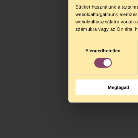
Sütiket használunk a tartal
TELEFO
weboldalforgalmunk elemzésé
Kedves érdek
weboldalhasználatra vonatko
augusztus 2
számukra vagy az Ön által ha
kedden, 13 é
alatt is elér
Hozzájárulás
Elengedhetetlen
kiválasztása
Megtagad