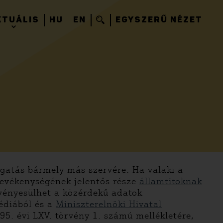
KTUÁLIS
HU
EN
EGYSZERŰ NÉZET
atás bármely más szervére. Ha valaki a
evékenységének jelentős része
államtitoknak
vényesülhet a közérdekű adatok
édiából és a
Miniszterelnöki Hivatal
995. évi LXV. törvény 1. számú mellékletére,