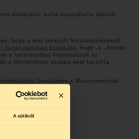
tés-előkészítő, belső használatra készült
en, hogy a már lezajlott kormányülésekről
7.) határozatában kimondta
, hogy „a „döntés-
eknek a határozatlan fogalmaknak az
de a törvényhozó ezidáig nem tartotta
terelnökhöz. Levelünkre a Miniszterelnöki
A sütikről