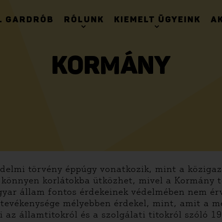
. GARDRÓB
RÓLUNK
KIEMELT ÜGYEINK
A
KORMÁNY
elmi törvény éppúgy vonatkozik, mint a közigazg
 könnyen korlátokba ütközhet, mivel a Kormány t
gyar állam fontos érdekeinek védelmében nem ér
 tevékenysége mélyebben érdekel, mint, amit a m
az államtitokról és a szolgálati titokról szóló 1