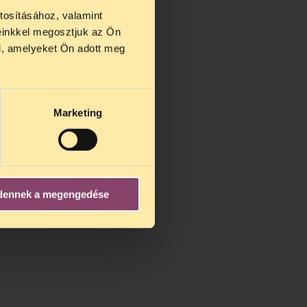
tosításához, valamint
einkkel megosztjuk az Ön
us 27 és
l, amelyeket Ön adott meg
us 25-én
n ezidő
Marketing
dennek a megengedése