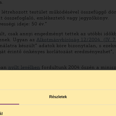
a.
 létrehozott testület működésével összefüggő dön
ült összefoglaló, emlékeztető vagy jegyzőkönyv.
sségi ideje: 50 év.”
lt, csak annyi engedményt tettek az utóbbi időkb
sznek. Ugyan az
Alkotmánybíróság 12/2004. (IV. 
sználatra készült” adatok köre bizonytalan, s ez
át érintő önkényes korlátozást eredményezhet”, 
tban
nyílt levélben
fordultunk 2004 őszén a minisz
ben nem reagált a felhívásunkra.
Részletek
ál