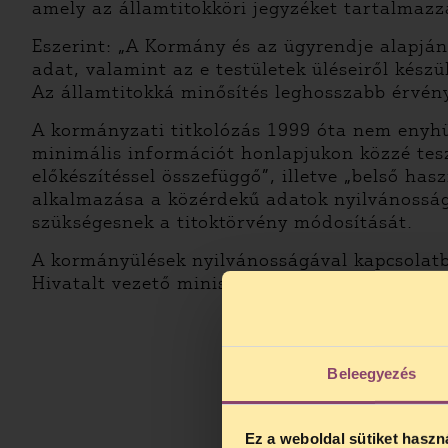
amely az államtitokköri jegyzéket tartalmazz
Eszerint: „A Kormány és az ügyrendje alapján
adat, valamint az e testületek üléseiről kész
Az államtitokká minősítés leghosszabb érvénye
A kormányzati titkolózás 1999 óta nem enyhü
minimális információt honlapjukon közzé te
előkészítéssel összefüggő”, illetve „belső ha
alkalmazása a közérdekű adatok nyilvánosság
szükségesnek a titoktörvény módosítását.
A kormányülések nyilvánosságával kapcsola
Hivatalt vezető miniszter
válaszolt
, de érdem
Beleegyezés
Ez a weboldal sütiket haszn