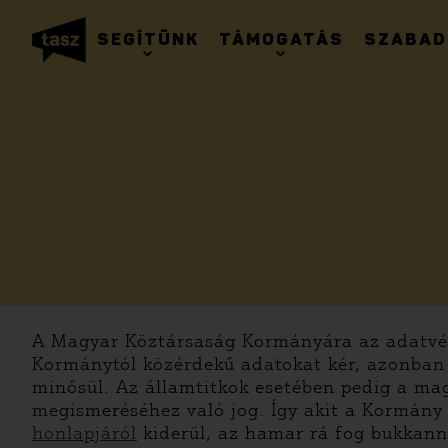
SEGÍTÜNK
TÁMOGATÁS
SZABAD
A Magyar Köztársaság Kormányára az adatvéd
Kormánytól közérdekű adatokat kér, azonban
minősül. Az államtitkok esetében pedig a ma
megismeréséhez való jog. Így akit a Kormány
honlapjáról
kiderül, az hamar rá fog bukkanni 