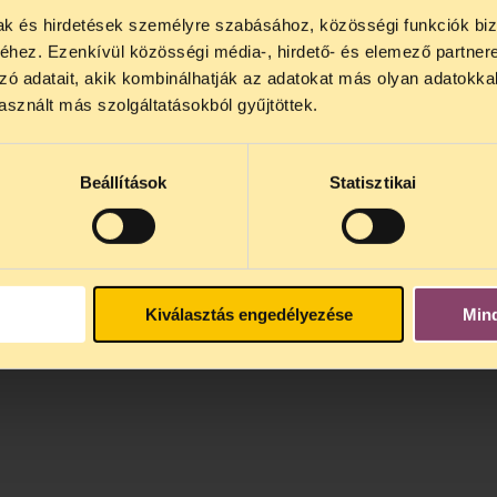
mak és hirdetések személyre szabásához, közösségi funkciók biz
NOS JOGSEGÉLY SZÜNET!
hez. Ezenkívül közösségi média-, hirdető- és elemező partner
lődő, Tájékoztatjuk, hogy
telefonos jogsegélyünk júli
zó adatait, akik kombinálhatják az adatokat más olyan adatokka
4 között szünetel
. Az első telefonos jogsegély
auguszt
sznált más szolgáltatásokból gyűjtöttek.
s 15 óra között lesz
. A
jogsegely@tasz.hu
email címe
 minket.
Beállítások
Statisztikai
Kiválasztás engedélyezése
Min