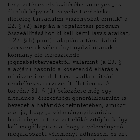
tervezetének elkészítésébe, amelyek „az
általuk képviselt és védett érdekeket,
illetőleg társadalmi viszonyokat érintik” a
22. § (2) alapján a jogalkotási program
összeállításához ki kell kérni javaslataikat;
a 27. § b) pontja alapján a társadalmi
szervezetek véleményt nyilvánítanak a
kormány elé terjesztendő
jogszabálytervezetről; valamint (a 29. §
alapján) hasonló a követendő eljárás a
miniszteri rendelet és az államtitkári
rendelkezés tervezetét illetően is. A
törvény 31. § (1) bekezdése még egy
általános, ésszerűségi generálklauzulát is
bevezet a határidők tekintetében, amikor
előírja, hogy „a véleménynyilvánítás
határidejét a tervezet előkészítőjének úgy
kell megállapítania, hogy a véleményező
megalapozott véleményt adhasson, és azt