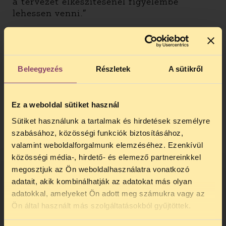
a tervezet elkészítésénél figyelembe
lehessen venni.”
A fenti kimerítő és látszólag kielégítő
szabályrendszer ellenére a kormány előtt,
illetve a minisztériumban zajló jogszabály-
előkészítés kevésbé transzparens, mint a
Beleegyezés
Részletek
A sütikről
parlamenti döntéshozatal. A TASZ szerint
igen fontos lenne, hogy a civil szervezetek
áttekinthető eljárás során
Ez a weboldal sütiket használ
bekapcsolódhassanak a jogszabály-
Sütiket használunk a tartalmak és hirdetések személyre
előkészítés folyamatába, hiszen az esetek
szabásához, közösségi funkciók biztosításához,
jelentős részében a tárca-előkészítés
valamint weboldalforgalmunk elemzéséhez. Ezenkívül
döntően kihat a törvény végleges
közösségi média-, hirdető- és elemező partnereinkkel
formájára, ugyanakkor a jogalkotásnak ez
megosztjuk az Ön weboldalhasználatra vonatkozó
a szakasza még kevésbé átpolitizált, több
adatait, akik kombinálhatják az adatokat más olyan
lehetőség nyílik a szakmai érveken nyugvó
adatokkal, amelyeket Ön adott meg számukra vagy az
befolyásolásra. A létező tárcalisták
TELEFONOS JOGSEGÉLY
ellenére sem folyik egyeztetés, a
Ön által használt más szolgáltatásokból gyűjtöttek.
SZÜNET!
tervezetszövegek megküldése esetleges,