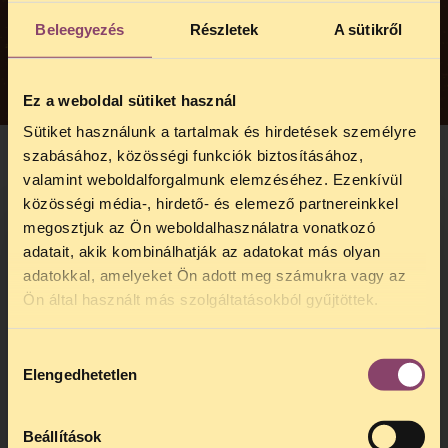
Beleegyezés
Részletek
A sütikről
Ez a weboldal sütiket használ
Sütiket használunk a tartalmak és hirdetések személyre
szabásához, közösségi funkciók biztosításához,
valamint weboldalforgalmunk elemzéséhez. Ezenkívül
VÁLASZTÁSI JOGI ALAP
közösségi média-, hirdető- és elemező partnereinkkel
Védjünk meg együtt a demokratikus
megosztjuk az Ön weboldalhasználatra vonatkozó
Magyarországot! Még sosem volt akkora
adatait, akik kombinálhatják az adatokat más olyan
szükség a TASZ jogsegélyszolgálatának
adatokkal, amelyeket Ön adott meg számukra vagy az
megerősítésére, mint a 2026-os
TELEFONOS JOGSEGÉLY
Ön által használt más szolgáltatásokból gyűjtöttek.
választásokat megelőző évben. Veled
SZÜNET!
együtt jogi és szakértői segítséget
nyújthatunk, és védelmet biztosíthatunk
Hozzájárulás
Kedves érdeklődő, Tájékoztatjuk,
Elengedhetetlen
azoknak a csoportoknak, akiket a hatalma
kiválasztása
hogy
telefonos jogsegélyünk július 27 és
megőrzése érdekében támad a kormány.
augusztus 24 között szünetel
. Az első
Emellett a választási kampány során és a
telefonos jogsegély
augusztus 25-én
Beállítások
szavazás napján is forródrótot