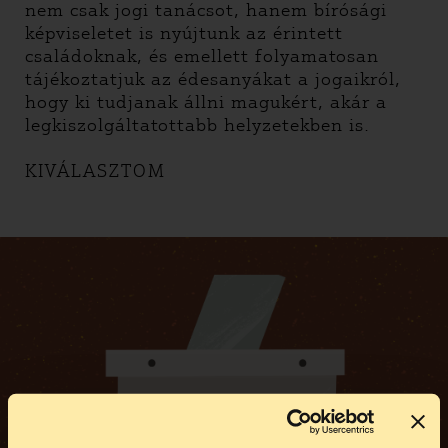
nem csak jogi tanácsot, hanem bírósági
képviseletet is nyújtunk az érintett
családoknak, és emellett folyamatosan
tájékoztatjuk az édesanyákat a jogaikról,
hogy ki tudjanak állni magukért, akár a
legkiszolgáltatottabb helyzetekben is.
KIVÁLASZTOM