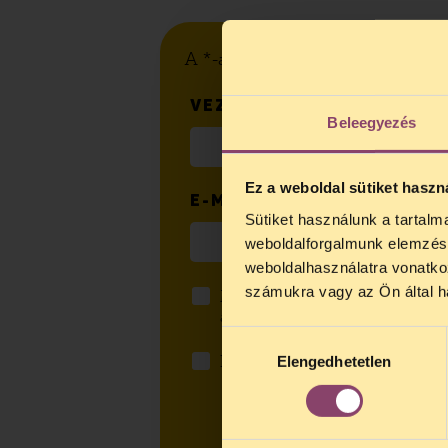
A *-al megjelölt mezők kitöltése
VEZETÉKNÉV
*
Beleegyezés
Ez a weboldal sütiket haszn
E-MAIL CÍM
*
Sütiket használunk a tartal
TELEFO
weboldalforgalmunk elemzésé
Kedves érdek
weboldalhasználatra vonatko
augusztus 2
számukra vagy az Ön által ha
Megismertem az
adatvédelmi t
kedden, 13 é
adataimat.
*
alatt is elér
Hozzájárulás
Feliratkozom a TASZ hírlevelér
Elengedhetetlen
kiválasztása