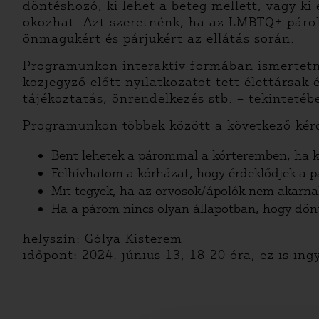
döntéshozó, ki lehet a beteg mellett, vagy ki
okozhat. Azt szeretnénk, ha az LMBTQ+ párok
önmagukért és párjukért az ellátás során.
Programunkon interaktív formában ismertetnén
közjegyző előtt nyilatkozatot tett élettársak 
tájékoztatás, önrendelkezés stb. – tekintetéb
Programunkon többek között a következő kérd
Bent lehetek a párommal a kórteremben, ha k
Felhívhatom a kórházat, hogy érdeklődjek a p
Mit tegyek, ha az orvosok/ápolók nem akarnak
Ha a párom nincs olyan állapotban, hogy dön
helyszín: Gólya Kisterem
időpont: 2024. június 13, 18-20 óra, ez is ing