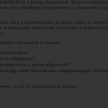
 érdeklődhet a beteg állapotáról. Ez az orvosokna
 az ilyen érzékeny helyzetekben is ismernék a jo
k meg a résztvevőkkel a párok jogait és lehetősé
és a bejegyzett élettársak helyzetére a legfontosa
en.
ésekre keresnénk a választ:
órházba kerül?
árom állapotáról?
 tájékoztatni a párom állapotáról?
tsön egy műtéti beavatkozás szükségességéről, dönthet
yenes, és 25 fő jelentkezését várjuk