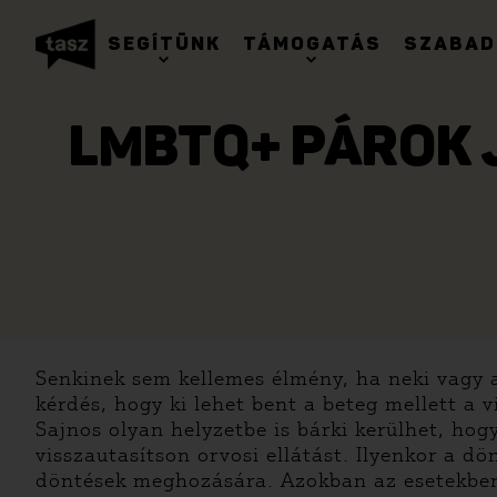
SEGÍTÜNK
TÁMOGATÁS
SZABAD
LMBTQ+ PÁROK 
Senkinek sem kellemes élmény, ha neki vagy a
kérdés, hogy ki lehet bent a beteg mellett a v
Sajnos olyan helyzetbe is bárki kerülhet, hog
visszautasítson orvosi ellátást. Ilyenkor a d
döntések meghozására. Azokban az esetekben