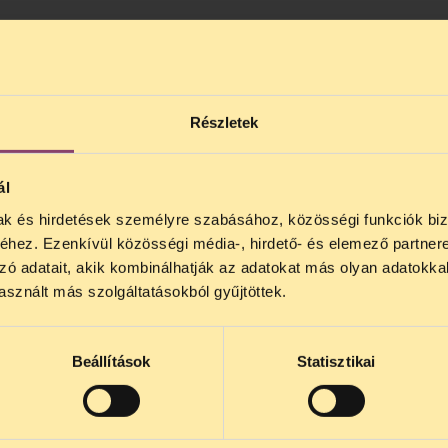
 kötelező
KERESZTNÉV
*
Részletek
ál
mak és hirdetések személyre szabásához, közösségi funkciók biz
NOS JOGSEGÉLY SZÜNET!
hez. Ezenkívül közösségi média-, hirdető- és elemező partner
lődő, Tájékoztatjuk, hogy
telefonos jogsegélyünk júli
zó adatait, akik kombinálhatják az adatokat más olyan adatokka
4 között szünetel
. Az első telefonos jogsegély
auguszt
sznált más szolgáltatásokból gyűjtöttek.
ájékoztatóban
foglaltakat és elfogadom, hogy a TASZ kapcsolat
s 15 óra között lesz
. A
jogsegely@tasz.hu
email címe
 minket.
e
Beállítások
Statisztikai
REGISZTRÁLOK