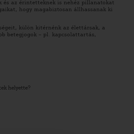
k és az érintetteknek is nehéz pillanatokat
gaikat, hogy magabiztosan állhassanak ki
geit, külön kitérnénk az élettársak, a
bb betegjogok – pl. kapcsolattartás,
ek helyette?