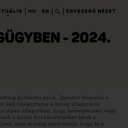
KTUÁLIS
HU
EN
EGYSZERŰ NÉZET
ÜGYBEN - 2024.
etleg kórházba kerül. Ilyenkor felmerül a
t kell tájékoztatni a beteg állapotáról.
incs olyan állapotban, hogy beleegyezzen vagy
osok a közeli hozzátartozókat kérik a
lnek, nem mindig egyértelmű, hogy ki a