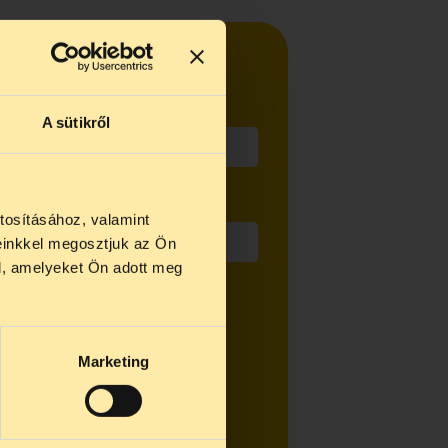
A sütikről
tosításához, valamint
einkkel megosztjuk az Ön
us 27 és
l, amelyeket Ön adott meg
us 25-én
tartás céljából kezelje az
n ezidő
Marketing