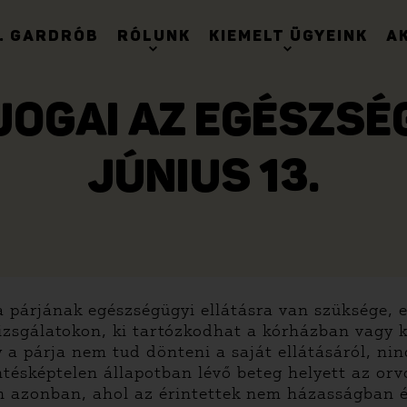
. GARDRÓB
RÓLUNK
KIEMELT ÜGYEINK
A
JOGAI AZ EGÉSZSÉG
JÚNIUS 13.
 párjának egészségügyi ellátásra van szüksége, es
izsgálatokon, ki tartózkodhat a kórházban vagy ki
y a párja nem tud dönteni a saját ellátásáról, n
öntésképtelen állapotban lévő beteg helyett az orv
 azonban, ahol az érintettek nem házasságban é