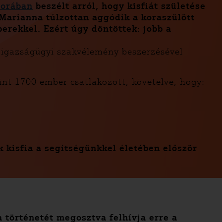
sorában
beszélt arról, hogy kisfiát születése
 Marianna túlzottan aggódik a koraszülött
erekkel. Ezért úgy döntöttek: jobb a
, igazságügyi szakvélemény beszerzésével
int 1700 ember csatlakozott, követelve, hogy:
kisfia a segítségünkkel életében először
a történetét megosztva felhívja erre a