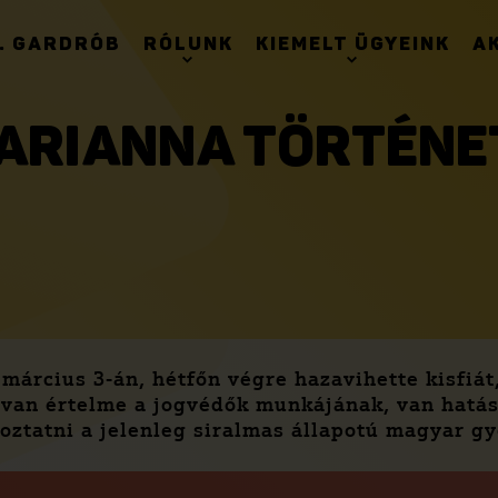
. GARDRÓB
RÓLUNK
KIEMELT ÜGYEINK
A
ARIANNA TÖRTÉNE
árcius 3-án, hétfőn végre hazavihette kisfiát, 
 van értelme a jogvédők munkájának, van hatás
toztatni a jelenleg siralmas állapotú magyar 