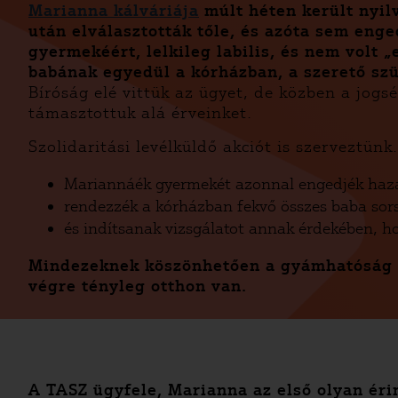
Marianna kálváriája
múlt héten került nyi
után elválasztották tőle, és azóta sem eng
gyermekéért, lelkileg labilis, és nem volt
babának egyedül a kórházban, a szerető szül
Bíróság elé vittük az ügyet, de közben a jog
támasztottuk alá érveinket.
Szolidaritási levélküldő akciót is szerveztü
Mariannáék gyermekét azonnal engedjék haza
rendezzék a kórházban fekvő összes baba sors
és indítsanak vizsgálatot annak érdekében, h
Mindezeknek köszönhetően a gyámhatóság vi
végre tényleg otthon van.
A TASZ ügyfele, Marianna az első olyan érin