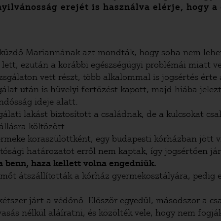
yilvánosság erejét is használva elérje, hogy 
 küzdő Mariannának azt mondták, hogy soha nem lehe
ett, ezután a korábbi egészségügyi problémái miatt ve
sgálaton vett részt, több alkalommal is jogsértés érte 
lat után is hüvelyi fertőzést kapott, majd hiába jelezt
ndósság ideje alatt.
ati lakást biztosított a családnak, de a kulcsokat csa
llásra költözött.
meke koraszülöttként, egy budapesti kórházban jött v
tósági határozatot erről nem kaptak, így jogsértően jár
a benn, haza kellett volna engedniük.
mőt átszállították a kórház gyermekosztályára, pedig
étszer járt a védőnő. Először egyedül, másodszor a c
ás nélkül aláíratni, és közölték vele, hogy nem fogj