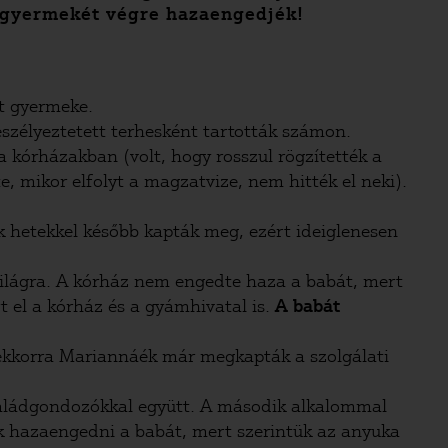
a gyermekét végre hazaengedjék!
t gyermeke.
szélyeztetett terhesként tartották számon.
a kórházakban (volt, hogy rosszul rögzítették a
e, mikor elfolyt a magzatvize, nem hitték el neki).
k hetekkel később kapták meg, ezért ideiglenesen
ilágra. A kórház nem engedte haza a babát, mert
t el a kórház és a gyámhivatal is.
A babát
 ekkorra Mariannáék már megkapták a szolgálati
saládgondozókkal együtt. A második alkalommal
ák hazaengedni a babát, mert szerintük az anyuka