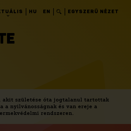
KTUÁLIS
HU
EN
EGYSZERŰ NÉZET
TE
akit születése óta jogtalanul tartottak
a a nyilvánosságnak és van ereje a
gyermekvédelmi rendszeren.