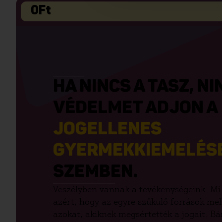
0
Ft
HA NINCS A TASZ, NI
VÉDELMET ADJON A
JOGELLENES
GYERMEKKIEMELÉS
SZEMBEN.
Veszélyben vannak a tevékenységeink. Mi
azért, hogy az egyre szűkülő források me
azokat, akiknek megsértették a jogait. B