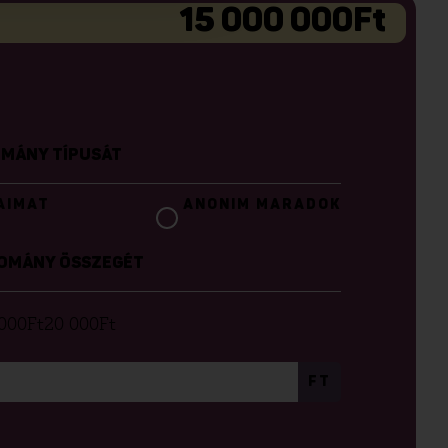
15 000 000
Ft
DOMÁNY TÍPUSÁT
AIMAT
ANONIM MARADOK
ADOMÁNY ÖSSZEGÉT
000
Ft
20 000
Ft
FT