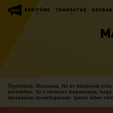
SEGÍTÜNK
TÁMOGATÁS
SZABAD
M
Ügyfelünk, Marianna, fél év küzdelem után m
kórházban. Ez a történet megmutatja, hogy
társadalmi összefogásnak. Igenis lehet vál