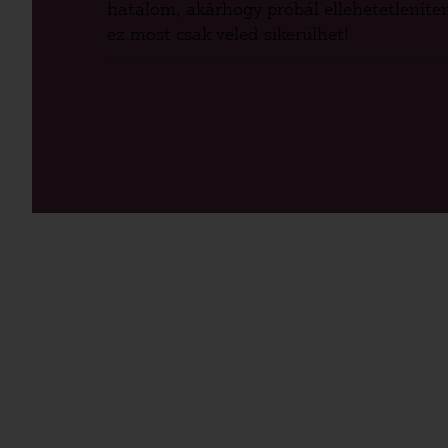
hatalom, akárhogy próbál ellehetetleníten
ez most csak veled sikerülhet!