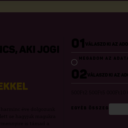
01
VÁLASZD KI AZ A
NCS, AKI JOGI
MEGADOM AZ ADAT
02
VÁLASZD KI AZ 
EKKEL
500
Ft
2 500
Ft
5 000
Ft
10 
 harminc éve dolgozunk
EGYÉB ÖSSZEG
llett se hagyjuk magukra
ármennyire is támad a