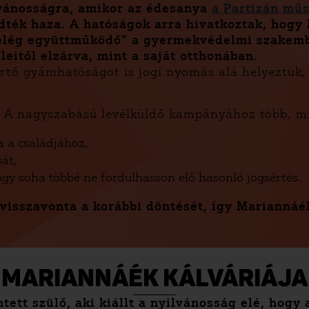
lvánosságra, amikor az édesanya
a Partizán mű
edték haza. A hatóságok arra hivatkoztak, hogy
 „elég együttműködő” a gyermekvédelmi szakemb
eitől elzárva, mint a saját otthonában.
sértő gyámhatóságot is jogi nyomás alá helyeztük
nk. A nagyszabású levélküldő kampányához több, m
 a családjához,
át,
ogy soha többé ne fordulhasson elő hasonló jogsértés.
sszavonta a korábbi döntését, így Mariannáék 
MARIANNÁÉK KÁLVÁRIÁJA
tett szülő, aki kiállt a nyilvánosság elé, hogy 