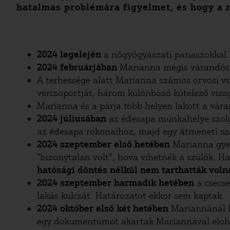
hatalmas problémára figyelmet, és hogy a n
2024 legelején
a nőgyógyászati panaszokkal
2024 februárjában
Marianna mégis várandós l
A terhessége alatt Marianna számos orvosi viz
vércsoportját, három különböző kötelező vizsgá
Marianna és a párja több helyen lakott a vára
2024 júliusában
az édesapa munkahelye szolgál
az édesapa rokonaihoz, majd egy átmeneti szá
2024 szeptember első hetében
Marianna gyer
“bizonytalan volt”, hova vihetnék a szülők. Ha
hatósági döntés nélkül nem tarthatták voln
2024 szeptember harmadik hetében
a csecse
lakás kulcsát. Határozatot ekkor sem kaptak.
2024 október első két hetében
Mariannánál k
egy dokumentumot akartak Mariannával elolvas