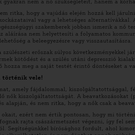
 gyakran nem a nő szükségleteit, hanem a kórházi
Nem ritka, hogy a vajúdás elején hozzá kell járul
kockázataival vagy a lehetséges alternatívákkal. 
egészségügyi szakemberek jobban ismerik a nő te
az aláírása nem helyettesíti a folyamatos kommuni
ehetőség a beleegyezésre vagy visszautasításra.
szülészeti erőszak súlyos következményekkel jár 
rmek kötődést és a szülés utáni depresszió kialak
 ő hozza meg a saját testét érintő döntéseket a v
 történik vele!
yamat, amely fájdalommal, kiszolgáltatottsággal, f
ő nők kiszolgáltatottságát. A beavatkozásokat (p
s alapján, és nem ritka, hogy a nők csak a beava
okait, ezért nem értik pontosan, hogy mi történ
fognak rajta császármetszést végezni, így fel se
ról. Segítségünkkel bírósághoz fordult, ahol kimo