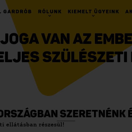
. GARDRÓB
RÓLUNK
KIEMELT ÜGYEINK
A
 JOGA VAN AZ EMB
ELJES SZÜLÉSZETI
ORSZÁGBAN SZERETNÉNK É
i ellátásban részesül!