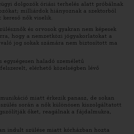
ügyi dolgozók óriási terhelés alatt próbálnak
ozókat; milliárdok hiányoznak a szektorból
 kereső nők viselik.
szülésznők és orvosok gyakran nem képesek
arra, hogy a nemzetközi jógyakorlatokat a
való jog sokak számára nem biztosított ma
és egységesen haladó személetű
elszerelt, elérhető közelségben lévő
mmunikáció miatt érkezik panasz, de sokan
szülés során a nők különösen kiszolgáltatott
szólítják őket, reagálnak a fájdalmukra,
bban indult szülése miatt kórházban hozta