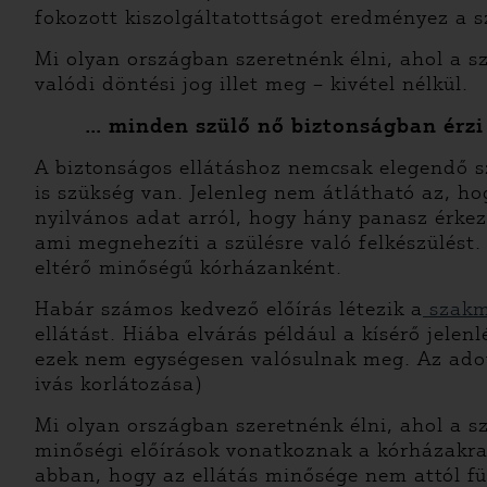
fokozott kiszolgáltatottságot eredményez a s
Mi olyan országban szeretnénk élni, ahol a sz
valódi döntési jog illet meg – kivétel nélkül.
… minden szülő nő biztonságban érzi
A biztonságos ellátáshoz nemcsak elegendő 
is szükség van. Jelenleg nem átlátható az, ho
nyilvános adat arról, hogy hány panasz érkez
ami megnehezíti a szülésre való felkészülést.
eltérő minőségű kórházanként.
Habár számos kedvező előírás létezik a
szakm
ellátást. Hiába elvárás például a kísérő jelen
ezek nem egységesen valósulnak meg. Az adott
ivás korlátozása)
Mi olyan országban szeretnénk élni, ahol a sz
minőségi előírások vonatkoznak a kórházakra,
abban, hogy az ellátás minősége nem attól f