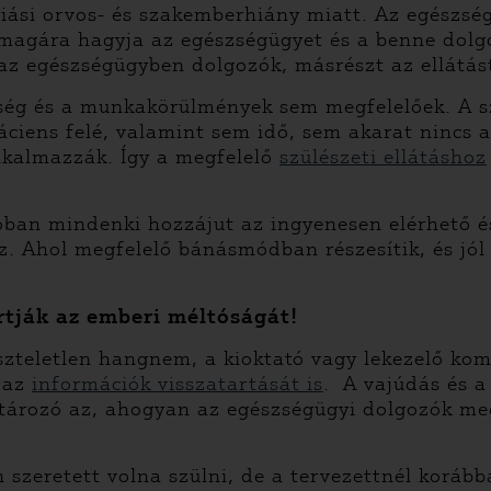
iási orvos- és szakemberhiány miatt. Az egészség
 magára hagyja az egészségügyet és a benne dolg
az egészségügyben dolgozók, másrészt az ellátást
tség és a munkakörülmények sem megfelelőek. A 
páciens felé, valamint sem idő, sem akarat nincs 
lkalmazzák. Így a megfelelő
szülészeti ellátáshoz
lóban mindenki hozzájut az ingyenesen elérhető 
z.
Ahol megfelelő bánásmódban részesítik, és jól f
rtják az emberi méltóságát!
szteletlen hangnem, a kioktató vagy lekezelő ko
s az
információk visszatartását is
.
A vajúdás és a 
tározó az, ahogyan az egészségügyi dolgozók meg
on szeretett volna szülni, de a tervezettnél korá