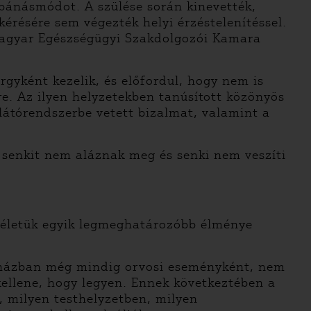
 bánásmódot. A szülése során kinevették,
érésére sem végezték helyi érzéstelenítéssel.
a Magyar Egészségügyi Szakdolgozói Kamara
gyként kezelik, és előfordul, hogy nem is
re. Az ilyen helyzetekben tanúsított közönyös
látórendszerbe vetett bizalmat, valamint a
, senkit nem aláznak meg és senki nem veszíti
k életük egyik legmeghatározóbb élménye
kórházban még mindig orvosi eseményként, nem
kellene, hogy legyen. Ennek következtében a
, milyen testhelyzetben, milyen