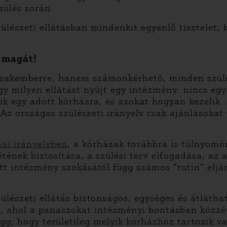
zülés során.
ülészeti ellátásban mindenkit egyenlő tisztelet, 
 magát!
szakemberre, hanem számonkérhető, minden szülés
gy milyen ellátást nyújt egy intézmény: nincs egy
ik egy adott kórházra, és azokat hogyan kezelik. 
 Az országos szülészeti irányelv csak ajánlásokat
ai irányelvben
,
a kórházak továbbra is túlnyomór
létének biztosítása, a szülési terv elfogadása, a
 intézmény szokásától függ számos “rutin” eljárás
ülészeti ellátás biztonságos, egységes és átláth
 ahol a panaszokat intézményi bontásban közzéte
ügg, hogy területileg melyik kórházhoz tartozik