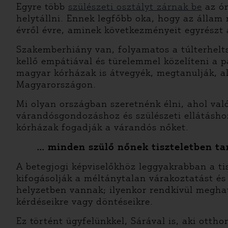
Egyre több
szülészeti osztályt zárnak be
az ór
helytállni. Ennek legfőbb oka, hogy az állam
évről évre, aminek következményeit egyrészt 
Szakemberhiány van, folyamatos a túlterhel
kellő empátiával és türelemmel közelíteni a 
magyar kórházak is átvegyék, megtanulják, a
Magyarországon.
Mi olyan országban szeretnénk élni, ahol va
várandósgondozáshoz és szülészeti ellátásho
kórházak fogadják a várandós nőket.
… minden szülő nőnek tiszteletben ta
A betegjogi képviselőkhöz leggyakrabban a ti
kifogásolják a méltánytalan várakoztatást é
helyzetben vannak; ilyenkor rendkívül megha
kérdéseikre vagy döntéseikre.
Ez történt ügyfelünkkel, Sárával is, aki otth