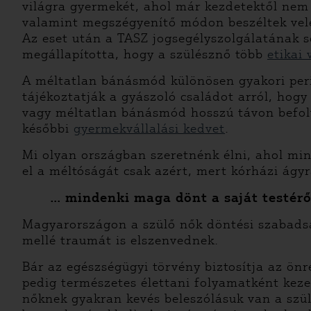
világra gyermekét, ahol már kezdetektől nem 
valamint megszégyenítő módon beszéltek vele,
Az eset után a TASZ jogsegélyszolgálatának s
megállapította, hogy a szülésznő több
etikai
A méltatlan bánásmód különösen gyakori perin
tájékoztatják a gyászoló családot arról, hogy
vagy méltatlan bánásmód hosszú távon befolyá
későbbi
gyermekvállalási kedvet
.
Mi olyan országban szeretnénk élni, ahol min
el a méltóságát csak azért, mert kórházi ágyr
… mindenki maga dönt a saját testérő
Magyarországon a szülő nők döntési szabadsá
mellé traumát is elszenvednek.
Bár az egészségügyi törvény biztosítja az ön
pedig természetes élettani folyamatként keze
nőknek gyakran kevés beleszólásuk van a szül