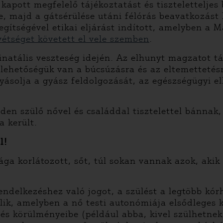
kapott megfelelő tájékoztatást és tiszteletteljes
 majd a gátsérülése utáni félórás beavatkozást k
egítségével etikai eljárást indított, amelyben 
 vétséget követett el vele szemben
.
atális veszteség idején. Az elhunyt magzatot tár
 lehetőségük van a búcsúzásra és az eltemettetés
solja a gyász feldolgozását, az egészségügyi el
den szülő nővel és családdal tisztelettel bánnak
a került.
l!
ga korlátozott, sőt, túl sokan vannak azok, aki
rendelkezéshez való jogot, a szülést a legtöbb 
lik, amelyben a nő testi autonómiája elsődleges 
és körülményeibe (például abba, kivel szülhetnek