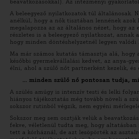
beavatkozásokkal). Az intézményi gyakorlatok
A beleegyező nyilatkozatok túl általánosak. 
anélkül, hogy a nők tisztában lennének azok 
megalapozza az az általános nézet, hogy az 
részletes is a beleegyező nyilatkozat, annak 
hogy minden döntéshelyzetnél legyen valódi l
Ma már számos kutatás támasztja alá, hogy a 
későbbi gyermekvállalási kedvet, az anya-gye
élni, ahol a szülő nőt partnerként kezelik, és
… minden szülő nő pontosan tudja, mi
A szülés amúgy is intenzív testi és lelki fol
hiányos tájékoztatás még tovább növeli a szül
sokszor rutinból végzik, nem egyéni mérlegelé
Sokszor meg sem osztják velük a beavatkozás 
fekve, véletlenül tudta meg, hogy altatásban 
tett a kórháznál, de azt lesöpörték az asztal