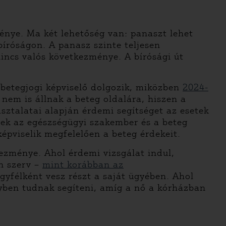
énye. Ma két lehetőség van: panaszt lehet
bíróságon. A panasz szinte teljesen
nincs valós következménye. A bírósági út
 betegjogi képviselő dolgozik, miközben
2024-
nem is állnak a beteg oldalára, hiszen a
sztalatai alapján érdemi segítséget az esetek
ek az egészségügyi szakember és a beteg
épviselik megfelelően a beteg érdekeit.
kezménye. Ahol érdemi vizsgálat indul,
en szerv –
mint korábban az
gyfélként vesz részt a saját ügyében. Ahol
lyben tudnak segíteni, amíg a nő a kórházban