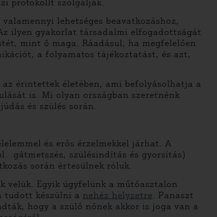
 protokollt szolgálják.
ni valamennyi lehetséges beavatkozáshoz,
Az ilyen gyakorlat társadalmi elfogadottságát
stét, mint ő maga. Ráadásul, ha megfelelően
kációt, a folyamatos tájékoztatást, és azt,
az érintettek életében, ami befolyásolhatja a
ulását is. Mi olyan országban szeretnénk
ajúdás és szülés során.
élelemmel és erős érzelmekkel járhat. A
l. gátmetszés, szülésindítás és gyorsítás)
tkozás során értesülnek róluk.
ik velük. Egyik ügyfelünk a műtőasztalon
m tudott készülni a
nehéz helyzetre
.
Panaszt
ndták, hogy a szülő nőnek akkor is joga van a