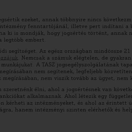
egsértik ezeket, annak többnyire nincs következm
tézmény fenntartójánál, illetve pert indítani a 
ha ki is mondják, hogy jogsértés történt, annak 
 a legtöbb embert.
lódi segítséget. Az egész országban mindössze 21
ozzájuk
. Nemcsak a számuk elégtelen, de gyakran 
a munkájukat. A TASZ jogsegélyszolgálatának tapa
egírásában nem segítenek, legfeljebb közvetíten
z megírásában, nem viszik tovább az ügyet, nem k
n szeretnénk élni, ahol a jogsértésnek van követ
szankciókat alkalmaznak. Ahol létezik egy függetl
 kérheti az intézményeket, és ahol az érintett ü
zágra, hanem intézményi szinten elérhetők és he