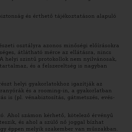
biztonság és érthető tájékoztatáson alapuló
zeti osztályra azonos minőségi előírásokra
séges, átlátható mérce az ellátásra, nincs
A helyi szintű protokollok nem nyilvánosak,
 tartalmaz, és a felszereltség is nagyban
észt helyi gyakorlatokhoz igazítják az
z aranyórák és a rooming-in, a gyakorlatban
 is (pl. vénabiztosítás, gátmetszés, evés-
ató. Ahol számon kérhető, kötelező érvényű
szik, és ahol a szülő nő joggal bízhat
 vagy éppen melyik szakember van műszakban.