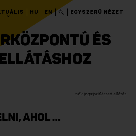
KTUÁLIS
HU
EN
EGYSZERŰ NÉZET
ERKÖZPONTÚ ÉS
 ELLÁTÁSHOZ
nők jogai
szülészeti ellátás
LNI, AHOL …