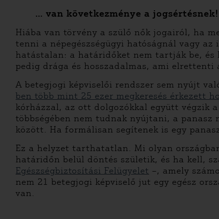
… van következménye a jogsértésnek!
Hiába van törvény a szülő nők jogairól, ha m
tenni a népegészségügyi hatóságnál vagy az in
hatástalan: a határidőket nem tartják be, és 
pedig drága és hosszadalmas, ami elrettenti
A betegjogi képviselői rendszer sem nyújt va
ben több mint 25 ezer megkeresés érkezett h
kórházzal, az ott dolgozókkal együtt végzik 
többségében nem tudnak nyújtani, a panasz m
között. Ha formálisan segítenek is egy panas
Ez a helyzet tarthatatlan. Mi olyan országba
határidőn belül döntés születik, és ha kell, 
Egészségbiztosítási Felügyelet
–, amely számon
nem 21 betegjogi képviselő jut egy egész ors
van.