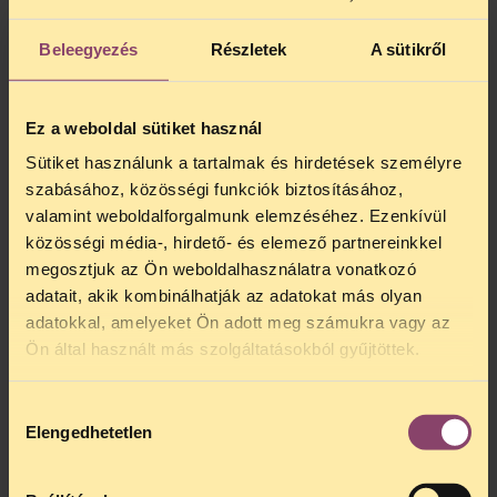
Beleegyezés
Részletek
A sütikről
Ez a weboldal sütiket használ
Sütiket használunk a tartalmak és hirdetések személyre
Hallgasd meg!
szabásához, közösségi funkciók biztosításához,
valamint weboldalforgalmunk elemzéséhez. Ezenkívül
Szerezz ismereteket!
közösségi média-, hirdető- és elemező partnereinkkel
megosztjuk az Ön weboldalhasználatra vonatkozó
Teremts bizalmat és biztonságot!
adatait, akik kombinálhatják az adatokat más olyan
adatokkal, amelyeket Ön adott meg számukra vagy az
Segíts a vészhelyzetben!
Ön által használt más szolgáltatásokból gyűjtöttek.
Hozzájárulás
Elengedhetetlen
kiválasztása