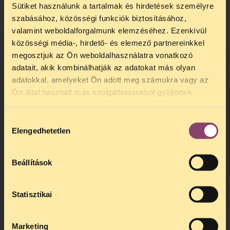
Nemzetbiztonsági Hivatal
évkönyvében
.
Sütiket használunk a tartalmak és hirdetések személyre
szabásához, közösségi funkciók biztosításához,
valamint weboldalforgalmunk elemzéséhez. Ezenkívül
közösségi média-, hirdető- és elemező partnereinkkel
megosztjuk az Ön weboldalhasználatra vonatkozó
adatait, akik kombinálhatják az adatokat más olyan
adatokkal, amelyeket Ön adott meg számukra vagy az
TELEFONOS JOGSEGÉLY
Ön által használt más szolgáltatásokból gyűjtöttek.
SZÜNET!
Hozzájárulás
Kedves érdeklődő, Tájékoztatjuk,
Elengedhetetlen
kiválasztása
hogy
telefonos jogsegélyünk július 27 és
augusztus 24 között szünetel
. Az első
telefonos jogsegély
augusztus 25-én
Beállítások
kedden, 13 és 15 óra között lesz
.
A
jogsegely@tasz.hu
email címen ezidő
alatt is elér minket.
Statisztikai
Marketing