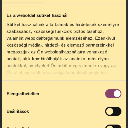
Elúszhat a brókerügy egyik fő bizonyítéka –
[origo]
Ez a weboldal sütiket használ
Fontos bizonyítékok veszhetnek el –
Sütiket használunk a tartalmak és hirdetések személyre
Népszabadság
szabásához, közösségi funkciók biztosításához,
Módosíttatják a törvényt a lehallgatási
valamint weboldalforgalmunk elemzéséhez. Ezenkívül
ügyekben – Népszabadság
közösségi média-, hirdető- és elemező partnereinkkel
megosztjuk az Ön weboldalhasználatra vonatkozó
adatait, akik kombinálhatják az adatokat más olyan
adatokkal, amelyeket Ön adott meg számukra vagy az
TELEFONOS JOGSEGÉLY
Ön által használt más szolgáltatásokból gyűjtöttek.
SZÜNET!
Hozzájárulás
Kedves érdeklődő, Tájékoztatjuk,
Elengedhetetlen
kiválasztása
hogy
telefonos jogsegélyünk július 27 és
augusztus 24 között szünetel
. Az első
telefonos jogsegély
augusztus 25-én
Beállítások
kedden, 13 és 15 óra között lesz
.
A
jogsegely@tasz.hu
email címen ezidő
alatt is elér minket.