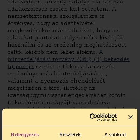
adatvédelmi törvény hatálya alá tartozó
adatkezelések esetén kell betartani. A
nemzetbiztonsági szolgálatokra is
érvényes, hogy az adatfelvétel
megkezdésekor már tudni kell, hogy az
adatokat pontosan milyen célra kívánják
használni és az eredetileg meghatározott
céltól később nem lehet eltérni.
A
büntetőeljárási törvény 206.§ (3) bekezdés
b) pontja
szerint a titkos adatszerzés
eredménye más büntetőeljárásban,
valamint a nyomozás elrendelését
megelőzően a bíró, illetőleg az
igazságügyminiszter engedélyéhez kötött
titkos információgyűjtés eredménye
büntetőeljárásban az általános szabályok
szerint is csak akkor használható fel, ha „a
felhasználás célja megegyezik a titkos
adatszerzés vagy titkos információgyűjtés
Beleegyezés
Részletek
A sütikről
eredeti céljával.”