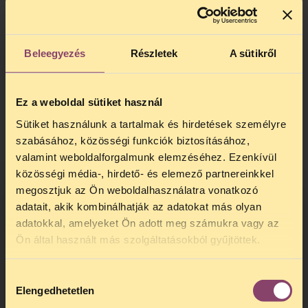
syndrome (AIDS)
Európai Unió
Az egészségügyi kérdések nem tartoznak
Beleegyezés
Részletek
A sütikről
az európai közösségi politikák közé, azaz
elvileg nem az Unió, hanem a tagállamok
maguk alakítják egészségpolitikájukat és az
Ez a weboldal sütiket használ
azt kísérő szabályokat. A HIV/AIDS
Sütiket használunk a tartalmak és hirdetések személyre
azonban nem ismer országhatárokat, nincs
szabásához, közösségi funkciók biztosításához,
tekintettel a nemzeti, illetve közösségi
valamint weboldalforgalmunk elemzéséhez. Ezenkívül
kompetenciák megoszlására, és az Európai
közösségi média-, hirdető- és elemező partnereinkkel
Unióban is az egyik legjelentősebb
megosztjuk az Ön weboldalhasználatra vonatkozó
közegészségügyi problémává nőtte ki
adatait, akik kombinálhatják az adatokat más olyan
magát.
adatokkal, amelyeket Ön adott meg számukra vagy az
TELEFONOS JOGSEGÉLY
Az európai döntéshozók egyre inkább
Ön által használt más szolgáltatásokból gyűjtöttek.
felismerik, hogy a HIV/AIDS járvány
SZÜNET!
közösségi szintű komplex és összehangolt
Hozzájárulás
Kedves érdeklődő, Tájékoztatjuk,
választ igényel.
Elengedhetetlen
kiválasztása
hogy
telefonos jogsegélyünk július 27 és