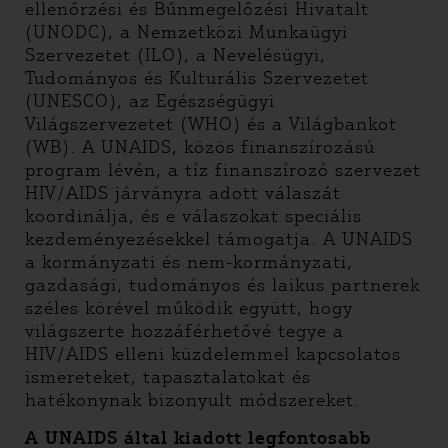
ellenőrzési és Bűnmegelőzési Hivatalt
(UNODC), a Nemzetközi Munkaügyi
Szervezetet (ILO), a Nevelésügyi,
Tudományos és Kulturális Szervezetet
(UNESCO), az Egészségügyi
Világszervezetet (WHO) és a Világbankot
(WB). A UNAIDS, közös finanszírozású
program lévén, a tíz finanszírozó szervezet
HIV/AIDS járványra adott válaszát
koordinálja, és e válaszokat speciális
kezdeményezésekkel támogatja. A UNAIDS
a kormányzati és nem-kormányzati,
gazdasági, tudományos és laikus partnerek
széles körével működik együtt, hogy
világszerte hozzáférhetővé tegye a
HIV/AIDS elleni küzdelemmel kapcsolatos
ismereteket, tapasztalatokat és
hatékonynak bizonyult módszereket.
A UNAIDS által kiadott legfontosabb