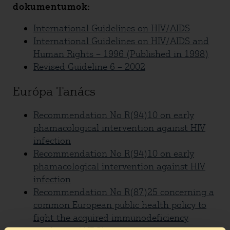
dokumentumok:
International Guidelines on HIV/AIDS
International Guidelines on HIV/AIDS and
Human Rights – 1996 (Published in 1998)
Revised Guideline 6 – 2002
Európa Tanács
Recommendation No R(94)10 on early
phamacological intervention against HIV
infection
Recommendation No R(94)10 on early
phamacological intervention against HIV
infection
Recommendation No R(87)25 concerning a
common European public health policy to
fight the acquired immunodeficiency