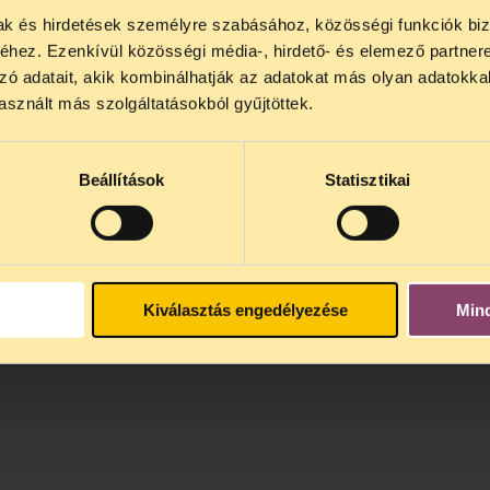
mak és hirdetések személyre szabásához, közösségi funkciók biz
NOS JOGSEGÉLY SZÜNET!
hez. Ezenkívül közösségi média-, hirdető- és elemező partner
lődő, Tájékoztatjuk, hogy
telefonos jogsegélyünk júli
zó adatait, akik kombinálhatják az adatokat más olyan adatokka
4 között szünetel
. Az első telefonos jogsegély
auguszt
sznált más szolgáltatásokból gyűjtöttek.
s 15 óra között lesz
. A
jogsegely@tasz.hu
email címe
 minket.
Beállítások
Statisztikai
Kiválasztás engedélyezése
Min