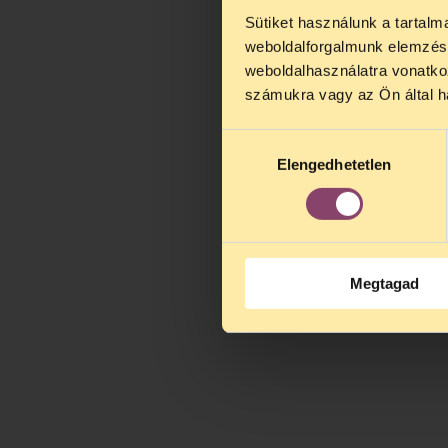
Sütiket használunk a tartal
TELEFO
weboldalforgalmunk elemzésé
Kedves érdek
weboldalhasználatra vonatko
augusztus 2
számukra vagy az Ön által ha
kedden, 13 é
alatt is elér
Hozzájárulás
Elengedhetetlen
kiválasztása
Megtagad