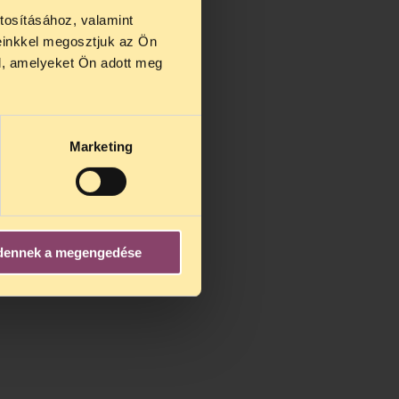
tosításához, valamint
einkkel megosztjuk az Ön
us 27 és
l, amelyeket Ön adott meg
us 25-én
n ezidő
Marketing
dennek a megengedése