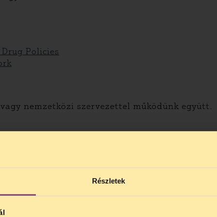
 Drug Policies
ork
i vagy nemzetközi szervezettel működünk együtt.
Részletek
ál