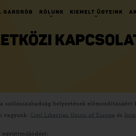
. GARDRÓB
RÓLUNK
KIEMELT ÜGYEINK
A
ETKÖZI KAPCSOLA
 a szólásszabadság helyzetének előmozdításáért
ai vagyunk:
Civil Liberties Union of Europe
és
Inte
ai együttműködést: