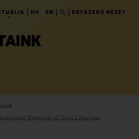
KTUÁLIS
HU
EN
EGYSZERŰ NÉZET
TAINK
 küzd.
rnational Network of Civil Liberties