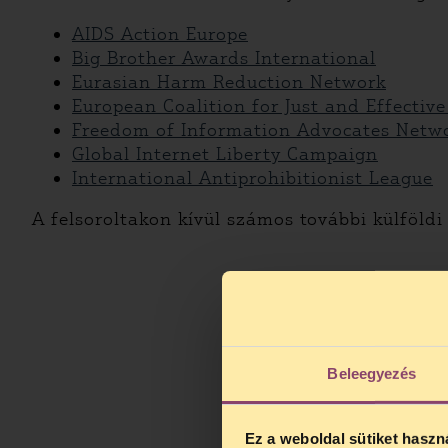
AIDS Action Europe
Big Brother Awards International
Eurasian Harm Reduction Network
European Coalition for Just and Effective
Freedom of Information Advocates Netw
Global Internet Liberty Campaign
International Antiprohibitionist League
A felsoroltakon kívül számos további külföld
Beleegyezés
Ez a weboldal sütiket haszn