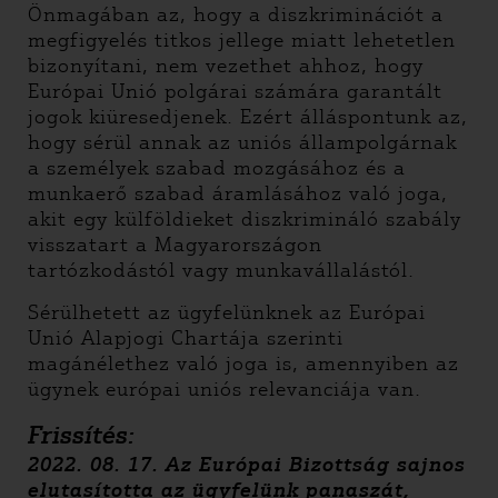
Önmagában az, hogy a diszkriminációt a
megfigyelés titkos jellege miatt lehetetlen
bizonyítani, nem vezethet ahhoz, hogy
Európai Unió polgárai számára garantált
jogok kiüresedjenek. Ezért álláspontunk az,
hogy sérül annak az uniós állampolgárnak
a személyek szabad mozgásához és a
munkaerő szabad áramlásához való joga,
akit egy külföldieket diszkrimináló szabály
visszatart a Magyarországon
tartózkodástól vagy munkavállalástól.
Sérülhetett az ügyfelünknek az Európai
Unió Alapjogi Chartája szerinti
magánélethez való joga is, amennyiben az
ügynek európai uniós relevanciája van.
Frissítés:
2022. 08. 17. Az Európai Bizottság sajnos
elutasította az ügyfelünk panaszát,