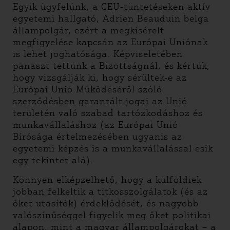
Egyik ügyfelünk, a CEU-tüntetéseken aktív
egyetemi hallgató, Adrien Beauduin belga
állampolgár, ezért a megkísérelt
megfigyelése kapcsán az Európai Uniónak
is lehet joghatósága. Képviseletében
panaszt tettünk a Bizottságnál, és kértük,
hogy vizsgálják ki, hogy sérültek-e az
Európai Unió Működéséről szóló
szerződésben garantált jogai az Unió
területén való szabad tartózkodáshoz és
munkavállaláshoz (az Európai Unió
Bírósága értelmezésében ugyanis az
egyetemi képzés is a munkavállalással esik
egy tekintet alá).
Könnyen elképzelhető, hogy a külföldiek
jobban felkeltik a titkosszolgálatok (és az
őket utasítók) érdeklődését, és nagyobb
valószínűséggel figyelik meg őket politikai
alapon, mint a magyar állampolgárokat – a