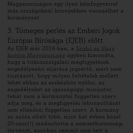
Magyarországon egy ilyen kémfegyverrel
más országoknál könnyebben visszaélhet a
kormányzat.
3. Tömeges perlés az Emberi Jogok
Európai Bírósága (EJEB) előtt
Az EJEB már 2016-ban, a
Szabó és Vissy
kontra Magyarország
ügyben kimondta,
hogy a titkosszolgálati megfigyelések
engedélyezési eljárása jogsértő, mert nem
tisztázott, hogy milyen feltételek mellett
lehet ehhez az eszközhöz nyúlni, az
engedélyeket az igazságügyi miniszter,
tehát nem a kormánytól független szerv
adja meg, és a megfigyelés lebonyolítását
sem ellenőrzi független szerv. A kormány
az azóta eltelt több, mint hat évben közel
20-szor(!) módosította a nemzetbiztonsági
törvényt, azonban semmit sem tett a