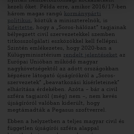
kezeli őket. Példa erre, amikor 2016/17-ben
három magas rangú
kormánypárti
politikus
, köztük a miniszterelnök, is
kifejtette
, hogy a „Soros-hálózat” tagjainak
bélyegzett civil szervezetekkel szemben
titkosszolgálati eszközökkel kell fellépni.
Szintén emlékezetes, hogy 2020-ban a
Külügyminisztérium
rendelt jelentéseket
az
Európai Unióban működő magyar
nagykövetségektől az adott országokban
képzésre látogató újságírókról a „Soros-
szervezetek” „beavatkozási kísérleteinek”
elhárítása érdekében. Azóta – bár a civil
szféra tagjairól (még) nem –, nem kevés
újságíróról valóban kiderült, hogy
megtámadták a Pegasus szoftverrel.
Ebben a helyzetben a teljes magyar civil és
független újságírói szféra alappal