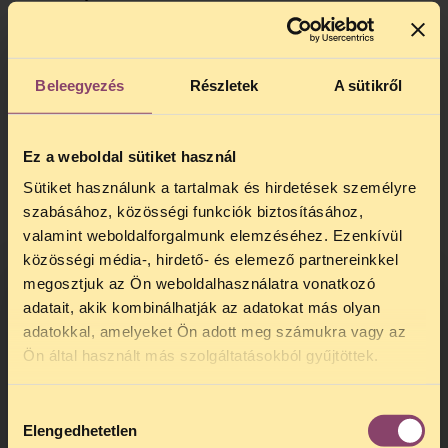
visszásságok orvoslására – amit az Európa
Tanács előtt azzal indokol, hogy a
módosításokhoz szükséges elemzések
időigényesek. A kormány álláspontjának
Beleegyezés
Részletek
A sütikről
tarthatatlanságát az Európa Tanács
Miniszteri Bizottságának küldött
levelünkben
is kifejtettük.
Ez a weboldal sütiket használ
Sütiket használunk a tartalmak és hirdetések személyre
Az EJEB előtt bárki hivatkozhat arra, hogy
az alapvető jogai pusztán attól sérülnek,
szabásához, közösségi funkciók biztosításához,
hogy az adott országban rosszul
valamint weboldalforgalmunk elemzéséhez. Ezenkívül
szabályozottak a titkosszolgálatok
közösségi média-, hirdető- és elemező partnereinkkel
megfigyelési jogosítványai. A jogsértés
megosztjuk az Ön weboldalhasználatra vonatkozó
megállapítása nem automatikus: a
adatait, akik kombinálhatják az adatokat más olyan
kérelmezőnek valószínűsítenie kell, hogy
adatokkal, amelyeket Ön adott meg számukra vagy az
TELEFONOS JOGSEGÉLY
megfigyelés áldozata lehet. Mivel erről
Ön által használt más szolgáltatásokból gyűjtöttek.
lehetetlen közvetlen bizonyítékot szerezni,
SZÜNET!
ezt úgy teheti meg, ha bemutatja, hogy az
Hozzájárulás
Kedves érdeklődő, Tájékoztatjuk,
adott országban a megfigyelés felett nem
Elengedhetetlen
kiválasztása
hogy
telefonos jogsegélyünk július 27 és
érvényesülnek megfelelő garanciák, ő pedig