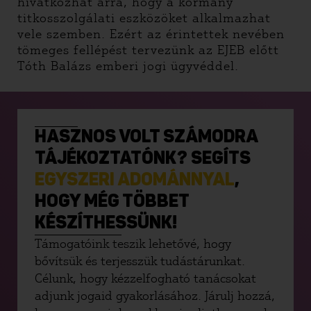
hivatkozhat arra, hogy a kormány
titkosszolgálati eszközöket alkalmazhat
vele szemben. Ezért az érintettek nevében
tömeges fellépést tervezünk az EJEB előtt
Tóth Balázs emberi jogi ügyvéddel.
HASZNOS VOLT SZÁMODRA
TÁJÉKOZTATÓNK? SEGÍTS
EGYSZERI ADOMÁNNYAL
,
HOGY MÉG TÖBBET
KÉSZÍTHESSÜNK!
Támogatóink teszik lehetővé, hogy
bővítsük és terjesszük tudástárunkat.
Célunk, hogy kézzelfogható tanácsokat
adjunk jogaid gyakorlásához. Járulj hozzá,