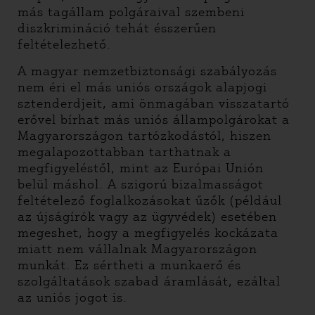
más tagállam polgáraival szembeni
diszkrimináció tehát ésszerűen
feltételezhető.
A magyar nemzetbiztonsági szabályozás
nem éri el más uniós országok alapjogi
sztenderdjeit, ami önmagában visszatartó
erővel bírhat más uniós állampolgárokat a
Magyarországon tartózkodástól, hiszen
megalapozottabban tarthatnak a
megfigyeléstől, mint az Európai Unión
belül máshol. A szigorú bizalmasságot
feltételező foglalkozásokat űzők (például
az újságírók vagy az ügyvédek) esetében
megeshet, hogy a megfigyelés kockázata
miatt nem vállalnak Magyarországon
munkát. Ez sértheti a munkaerő és
szolgáltatások szabad áramlását, ezáltal
az uniós jogot is.