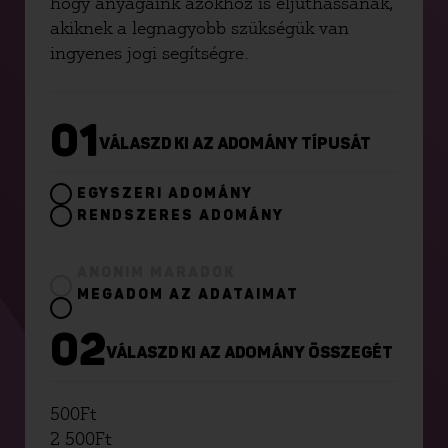
hogy anyagaink azokhoz is eljuthassanak,
akiknek a legnagyobb szükségük van
ingyenes jogi segítségre.
01
VÁLASZD KI AZ ADOMÁNY TÍPUSÁT
EGYSZERI ADOMÁNY
RENDSZERES ADOMÁNY
ANONIM MARADOK
MEGADOM AZ ADATAIMAT
02
VÁLASZD KI AZ ADOMÁNY ÖSSZEGÉT
500
Ft
2 500
Ft