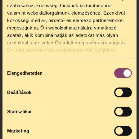
szabásához, közösségi funkciók biztosításához,
valamint weboldalforgalmunk elemzéséhez. Ezenkívül
közösségi média-, hirdető- és elemező partnereinkkel
megosztjuk az Ön weboldalhasználatra vonatkozó
adatait, akik kombinálhatják az adatokat más olyan
adatokkal, amelyeket Ön adott meg számukra vagy az
TELEFONOS JOGSEGÉLY
Ön által használt más szolgáltatásokból gyűjtöttek.
SZÜNET!
Hozzájárulás
Kedves érdeklődő, Tájékoztatjuk,
Elengedhetetlen
kiválasztása
hogy
telefonos jogsegélyünk július 27 és
augusztus 24 között szünetel
. Az első
telefonos jogsegély
augusztus 25-én
Beállítások
kedden, 13 és 15 óra között lesz
.
A
jogsegely@tasz.hu
email címen ezidő
alatt is elér minket.
Statisztikai
Marketing