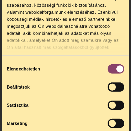
szabásához, közösségi funkciók biztosításához,
valamint weboldalforgalmunk elemzéséhez. Ezenkívül
közösségi média-, hirdető- és elemező partnereinkkel
megosztjuk az Ön weboldalhasználatra vonatkozó
adatait, akik kombinálhatják az adatokat más olyan
adatokkal, amelyeket Ön adott meg számukra vagy az
TELEFONOS JOGSEGÉLY
Ön által használt más szolgáltatásokból gyűjtöttek.
SZÜNET!
Hozzájárulás
Kedves érdeklődő, Tájékoztatjuk,
Elengedhetetlen
kiválasztása
hogy
telefonos jogsegélyünk július 27 és
augusztus 24 között szünetel
. Az első
telefonos jogsegély
augusztus 25-én
Beállítások
kedden, 13 és 15 óra között lesz
.
A
jogsegely@tasz.hu
email címen ezidő
alatt is elér minket.
Statisztikai
Marketing