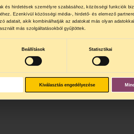
mak és hirdetések személyre szabásához, közösségi funkciók biz
NOS JOGSEGÉLY SZÜNET!
hez. Ezenkívül közösségi média-, hirdető- és elemező partner
lődő, Tájékoztatjuk, hogy
telefonos jogsegélyünk júli
zó adatait, akik kombinálhatják az adatokat más olyan adatokka
4 között szünetel
. Az első telefonos jogsegély
auguszt
sznált más szolgáltatásokból gyűjtöttek.
s 15 óra között lesz
. A
jogsegely@tasz.hu
email címe
 minket.
Beállítások
Statisztikai
Kiválasztás engedélyezése
Min