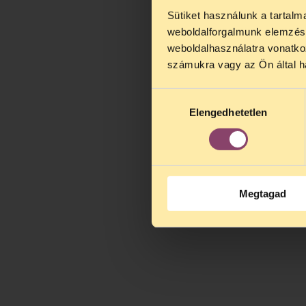
Sütiket használunk a tartal
TELEFO
weboldalforgalmunk elemzésé
Kedves érdek
weboldalhasználatra vonatko
augusztus 2
számukra vagy az Ön által ha
kedden, 13 é
alatt is elér
Hozzájárulás
Elengedhetetlen
kiválasztása
Megtagad