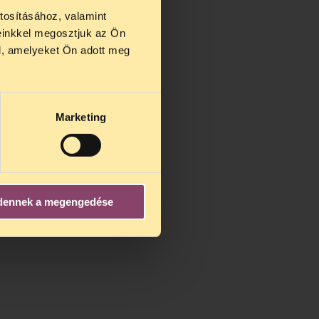
tosításához, valamint
einkkel megosztjuk az Ön
us 27 és
l, amelyeket Ön adott meg
us 25-én
n ezidő
Marketing
dennek a megengedése