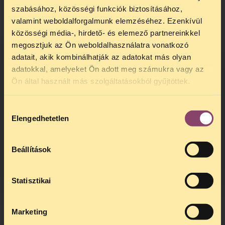
szabásához, közösségi funkciók biztosításához,
valamint weboldalforgalmunk elemzéséhez. Ezenkívül
közösségi média-, hirdető- és elemező partnereinkkel
megosztjuk az Ön weboldalhasználatra vonatkozó
adatait, akik kombinálhatják az adatokat más olyan
adatokkal, amelyeket Ön adott meg számukra vagy az
TELEFONOS JOGSEGÉLY
Ön által használt más szolgáltatásokból gyűjtöttek.
SZÜNET!
Hozzájárulás
Kedves érdeklődő, Tájékoztatjuk,
Elengedhetetlen
kiválasztása
hogy
telefonos jogsegélyünk július 27 és
augusztus 24 között szünetel
. Az első
telefonos jogsegély
augusztus 25-én
Beállítások
kedden, 13 és 15 óra között lesz
.
A
jogsegely@tasz.hu
email címen ezidő
alatt is elér minket.
Statisztikai
Marketing