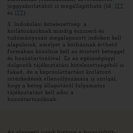
joggyakorlatából is megállapítható (ld.
ITT
és
ITT
).
3. Indokolási kötelezettség: a
korlátozásoknak mindig észszerű és
tudományosan megalapozott indokon kell
alapulniuk, amelyet a kórháznak érthető
formában közölnie kell az érintett beteggel
és hozzátartozóival. Ez az egészségügyi
dolgozók tájékoztatási kötelezettségéből is
fakad, de a kapcsolattartást korlátozó
intézkedések ellensúlyozására is szolgál,
hogy a beteg állapotáról folyamatos
tájékoztatást kell adni a
hozzátartozóknak.
Az alapvető jogok biztosa a koraszülött-