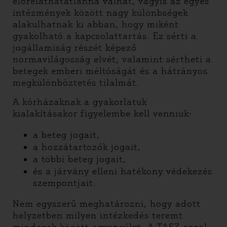
előreláthatatlanná válhat, vagyis az egyes
intézmények között nagy különbségek
alakulhatnak ki abban, hogy miként
gyakolható a kapcsolattartás. Ez sérti a
jogállamiság részét képező
normavilágosság elvét, valamint sértheti a
betegek emberi méltóságát és a hátrányos
megkülönböztetés tilalmát.
A kórházaknak a gyakorlatuk
kialakításakor figyelembe kell venniük:
a beteg jogait,
a hozzátartozók jogait,
a többi beteg jogait,
és a járvány elleni hatékony védekezés
szempontjait.
Nem egyszerű meghatározni, hogy adott
helyzetben milyen intézkedés teremt