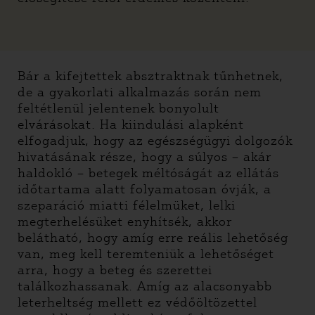
Bár a kifejtettek absztraktnak tűnhetnek,
de a gyakorlati alkalmazás során nem
feltétlenül jelentenek bonyolult
elvárásokat. Ha kiindulási alapként
elfogadjuk, hogy az egészségügyi dolgozók
hivatásának része, hogy a súlyos – akár
haldokló – betegek méltóságát az ellátás
időtartama alatt folyamatosan óvják, a
szeparáció miatti félelmüket, lelki
megterhelésüket enyhítsék, akkor
belátható, hogy amíg erre reális lehetőség
van, meg kell teremteniük a lehetőséget
arra, hogy a beteg és szerettei
találkozhassanak. Amíg az alacsonyabb
leterheltség mellett ez védőöltözettel