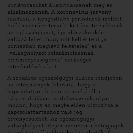
korlátozásokat állapíthassanak meg és
alkalmazzanak. A koronavírus-járvány
ráadásul a nyugodtabb periódusok mellett
hullámszerűen teszi ki kritikus terhelésnek
az egészségügyet, így időszakonként
változó lehet, hogy mit kell érteni „a
kórházban meglévő feltételek” és a
„válsághelyzet felszámolásának
eredményességéhez” szükséges
intézkedések alatt.
A szokásos egészségügyi ellátás rendjében
az intézmények feladata, hogy a
kapcsolattartás pontos módjáról a
házirendjükben rendelkezzenek, olyan
módon, hogy az megfelelően biztosítsa a
kapcsolattartáshoz való jog
érvényesülését. Az egészségügyi
válsághelyzet idején azonban a betegjogok
a szokásosnál jobban korlátozhatók. A