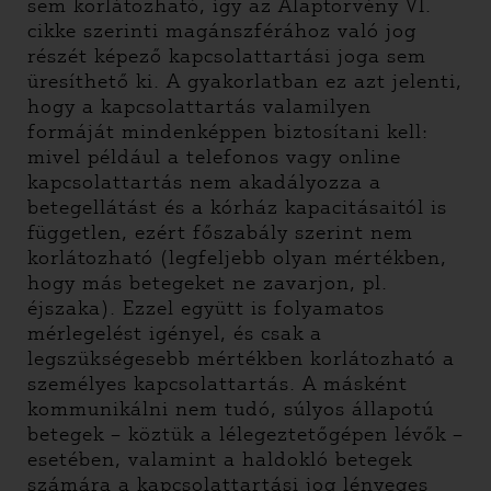
sem korlátozható, így az Alaptörvény VI.
cikke szerinti magánszférához való jog
részét képező kapcsolattartási joga sem
üresíthető ki. A gyakorlatban ez azt jelenti,
hogy a kapcsolattartás valamilyen
formáját mindenképpen biztosítani kell:
mivel például a telefonos vagy online
kapcsolattartás nem akadályozza a
betegellátást és a kórház kapacitásaitól is
független, ezért főszabály szerint nem
korlátozható (legfeljebb olyan mértékben,
hogy más betegeket ne zavarjon, pl.
éjszaka). Ezzel együtt is folyamatos
mérlegelést igényel, és csak a
legszükségesebb mértékben korlátozható a
személyes kapcsolattartás. A másként
kommunikálni nem tudó, súlyos állapotú
betegek – köztük a lélegeztetőgépen lévők –
esetében, valamint a haldokló betegek
számára a kapcsolattartási jog lényeges