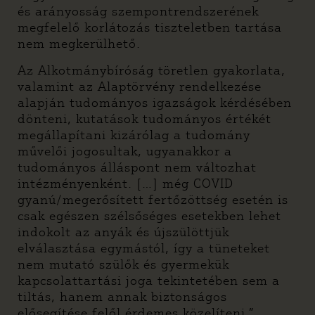
és arányosság szempontrendszerének
megfelelő korlátozás tiszteletben tartása
nem megkerülhető.
Az Alkotmánybíróság töretlen gyakorlata,
valamint az Alaptörvény rendelkezése
alapján tudományos igazságok kérdésében
dönteni, kutatások tudományos értékét
megállapítani kizárólag a tudomány
művelői jogosultak, ugyanakkor a
tudományos álláspont nem változhat
intézményenként. […] még COVID
gyanú/megerősített fertőzöttség esetén is
csak egészen szélsőséges esetekben lehet
indokolt az anyák és újszülöttjük
elválasztása egymástól, így a tüneteket
nem mutató szülők és gyermekük
kapcsolattartási joga tekintetében sem a
tiltás, hanem annak biztonságos
elősegítése felől érdemes közelíteni.”