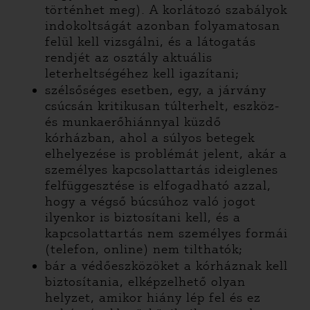
történhet meg). A korlátozó szabályok
indokoltságát azonban folyamatosan
felül kell vizsgálni, és a látogatás
rendjét az osztály aktuális
leterheltségéhez kell igazítani;
szélsőséges esetben, egy, a járvány
csúcsán kritikusan túlterhelt, eszköz-
és munkaerőhiánnyal küzdő
kórházban, ahol a súlyos betegek
elhelyezése is problémát jelent, akár a
személyes kapcsolattartás ideiglenes
felfüggesztése is elfogadható azzal,
hogy a végső búcsúhoz való jogot
ilyenkor is biztosítani kell, és a
kapcsolattartás nem személyes formái
(telefon, online) nem tilthatók;
bár a védőeszközöket a kórháznak kell
biztosítania, elképzelhető olyan
helyzet, amikor hiány lép fel és ez