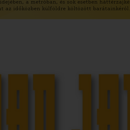
idejében, a metróban, és sok esetben háttérzajké
nt az időközben külföldre költözött barátainkéról