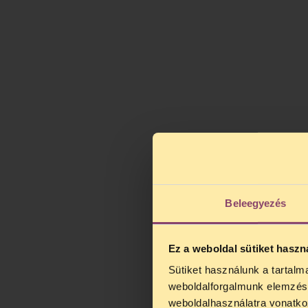
Beleegyezés
Ez a weboldal sütiket haszn
Sütiket használunk a tartal
TELEFO
weboldalforgalmunk elemzésé
Kedves érdek
weboldalhasználatra vonatko