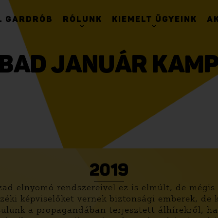
. GARDRÓB
RÓLUNK
KIEMELT ÜGYEINK
A
BAD JANUÁR KAM
2019
ad elnyomó rendszereivel ez is elmúlt, de mégis 
zéki képviselőket vernek biztonsági emberek, de k
sülünk a propagandában terjesztett álhírekről, 