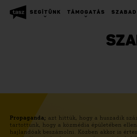
SEGÍTÜNK
TÁMOGATÁS
SZABAD
SZA
Propaganda;
azt hittük, hogy a huszadik száz
tartottunk, hogy a közmédia épületében ellen
hajlandóak beszámolni. Közben akkor is érte