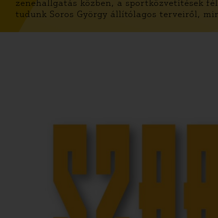
zenehallgatás közben, a sportközvetítések fél
tudunk Soros György állítólagos terveiről, mi