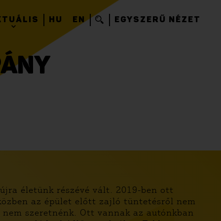
KTUÁLIS
HU
EN
EGYSZERŰ NÉZET
PÁNY
újra életünk részévé vált. 2019-ben ott
özben az épület előtt zajló tüntetésről nem
ha nem szeretnénk. Ott vannak az autónkban