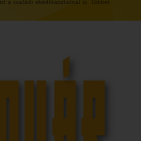
nt a családi ebédlőasztalnál is. Többet
.