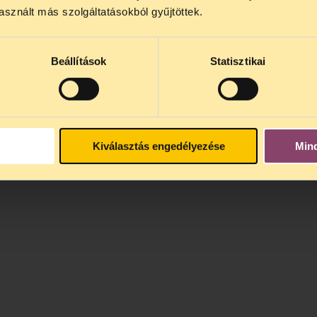
4 között szünetel
. Az első telefonos jogsegély
auguszt
sznált más szolgáltatásokból gyűjtöttek.
s 15 óra között lesz
. A
jogsegely@tasz.hu
email címe
 minket.
Beállítások
Statisztikai
Kiválasztás engedélyezése
Min