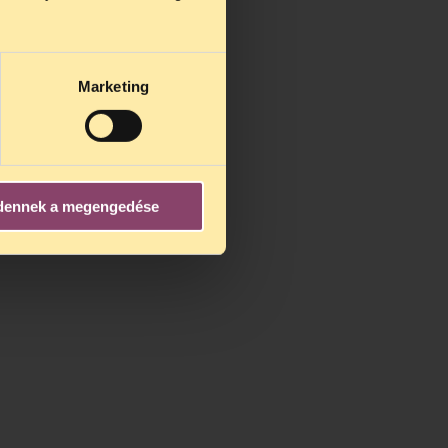
us 25-én
n ezidő
Marketing
dennek a megengedése