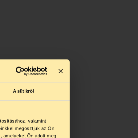
A sütikről
tosításához, valamint
einkkel megosztjuk az Ön
us 27 és
l, amelyeket Ön adott meg