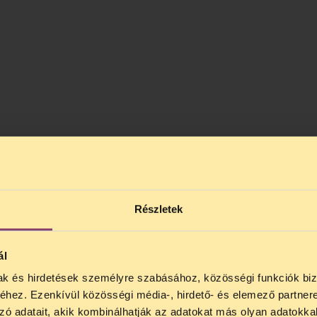
Részletek
ál
mak és hirdetések személyre szabásához, közösségi funkciók biz
NOS JOGSEGÉLY SZÜNET!
hez. Ezenkívül közösségi média-, hirdető- és elemező partner
lődő, Tájékoztatjuk, hogy
telefonos jogsegélyünk júli
zó adatait, akik kombinálhatják az adatokat más olyan adatokka