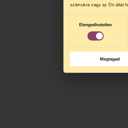
augusztus 2
számukra vagy az Ön által ha
kedden, 13 é
alatt is elér
Hozzájárulás
Elengedhetetlen
kiválasztása
Megtagad