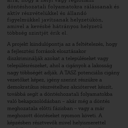
arra, hogy a helyi vagy regionális
döntéshozatali folyamatokra rálássanak és
aktív részvételükkel és állandó
figyelmükkel javítsanak helyzetükön,
amivel a kevésbé hátrányos helyzetű
többség szintjét érik el.
A projekt kiindulópontja az a feltételezés, hogy
a fejlesztési források elosztásakor
diszkriminálják azokat a településeket vagy
településrészeket, ahol a cigányok a lakosság
nagy többségét adják. A TASZ potenciális cigány
vezetőket képez, igény szerint részükre a
demokratikus részvételhez akciótervet készít,
továbbá segít a döntéshozatali folyamatokba
való bekapcsolódásban – akár még a döntés
meghozatala előtti fázisban – vagy a már
meghozott döntéseket nyomon követi. A
képzésben résztvevők mivel helyismerettel