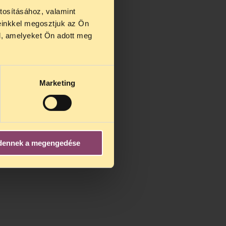
tosításához, valamint
einkkel megosztjuk az Ön
us 27 és
l, amelyeket Ön adott meg
us 25-én
n ezidő
Marketing
dennek a megengedése