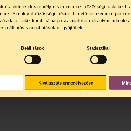
mak és hirdetések személyre szabásához, közösségi funkciók biz
NOS JOGSEGÉLY SZÜNET!
hez. Ezenkívül közösségi média-, hirdető- és elemező partner
lődő, Tájékoztatjuk, hogy
telefonos jogsegélyünk júli
zó adatait, akik kombinálhatják az adatokat más olyan adatokka
4 között szünetel
. Az első telefonos jogsegély
auguszt
sznált más szolgáltatásokból gyűjtöttek.
s 15 óra között lesz
. A
jogsegely@tasz.hu
email címe
 minket.
Beállítások
Statisztikai
Kiválasztás engedélyezése
Min