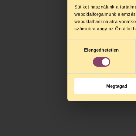
Sütiket használunk a tartal
TELEFO
weboldalforgalmunk elemzésé
Kedves érdek
weboldalhasználatra vonatko
augusztus 2
számukra vagy az Ön által ha
kedden, 13 é
alatt is elér
Hozzájárulás
Elengedhetetlen
kiválasztása
Megtagad