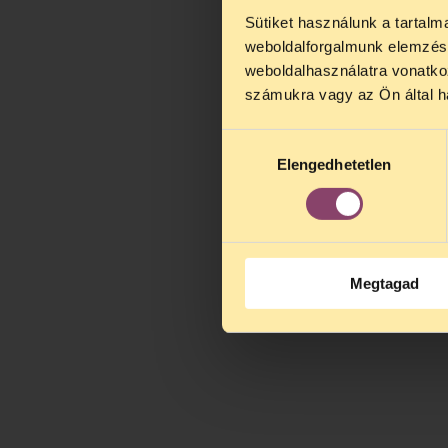
Sütiket használunk a tartal
TELEFO
weboldalforgalmunk elemzésé
Kedves érdek
weboldalhasználatra vonatko
augusztus 2
számukra vagy az Ön által ha
kedden, 13 é
alatt is elér
Hozzájárulás
Elengedhetetlen
kiválasztása
Megtagad