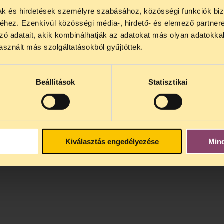
mak és hirdetések személyre szabásához, közösségi funkciók biz
NOS JOGSEGÉLY SZÜNET!
hez. Ezenkívül közösségi média-, hirdető- és elemező partner
lődő, Tájékoztatjuk, hogy
telefonos jogsegélyünk júli
zó adatait, akik kombinálhatják az adatokat más olyan adatokka
4 között szünetel
. Az első telefonos jogsegély
auguszt
sznált más szolgáltatásokból gyűjtöttek.
s 15 óra között lesz
. A
jogsegely@tasz.hu
email címe
 minket.
Beállítások
Statisztikai
Kiválasztás engedélyezése
Min