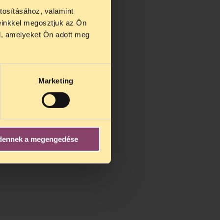
tosításához, valamint
einkkel megosztjuk az Ön
us 27 és
l, amelyeket Ön adott meg
us 25-én
n ezidő
Marketing
dennek a megengedése