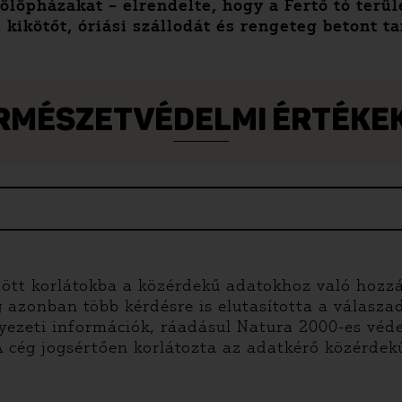
ölöpházakat – elrendelte, hogy a Fertő tó terü
kikötőt, óriási szállodát és rengeteg betont t
TERMÉSZETVÉDELMI ÉRTÉK
özött korlátokba a közérdekű adatokhoz való hozz
g azonban több kérdésre is elutasította a válasza
nyezeti információk, ráadásul Natura 2000-es véd
cég jogsértően korlátozta az adatkérő közérdekű