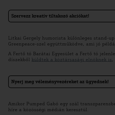
Szervezz kreatív tiltakozó akciókat!
Litkai Gergely humorista különleges stand-up 
Greenpeace-szel együttműködve, ami jó példáj
A Fertő tó Barátai Egyesület a Fertő tó jelen
díszekből
küldtek a köztársasági elnöknek is
,
Nyerj meg véleményvezéreket az ügyednek!
Amikor Pumped Gabó egy szál transzparensben 
híre a közösségi médián keresztül.