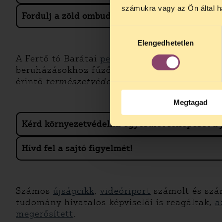
augusztus 2
számukra vagy az Ön által ha
kedden, 13 é
Fordulj a zöld ombudsmanhoz!
alatt is elér
Hozzájárulás
Elengedhetetlen
kiválasztása
A Fertő tó Barátai
petícióval fordultak a zö
beruházásokhoz fűződő magánérdekek tehát az 
érintő
természetvédelmi érdekeket.”
Megtagad
Kérd környezetvédelmi egyesület fellépését a 
Hívd fel a sajtó figyelmét!
Számos
újságcikk
,
videóriport
számolt és szám
tudomány hivatalos képviselői is reagáltak,
a
megerősített
.