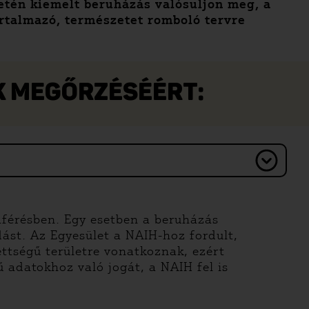
letén kiemelt beruházás valósuljon meg, a
artalmazó, természetet romboló tervre
EK MEGŐRZÉSÉÉRT:
áférésben. Egy esetben a beruházás
dást. Az Egyesület a NAIH-hoz fordult,
ettségű területre vonatkoznak, ezért
 adatokhoz való jogát, a NAIH fel is