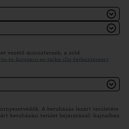
get vezető miniszternek, a zöld
o-to-korszeru-es-tajba-illo-fejleszteseert
örnyezetvédők. A beruházás lezárt területére
zárt beruházási terület bejáratánál: hajnalban