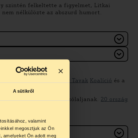
szintén felkeltette a figyelmet, Litkai
n nem nélkülözte az abszurd humort.
ak védelmére alakult
Nagy Tavak
Koalíció
és a
 ismeretterjesztésre is.
A sütikről
hogy más országok is felszólaljanak.
20 ország
tosításához, valamint
einkkel megosztjuk az Ön
us 27 és
l, amelyeket Ön adott meg