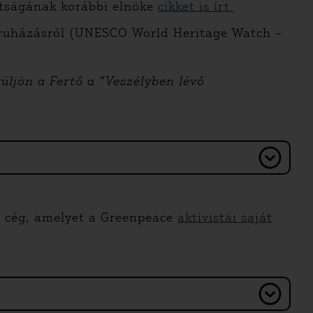
ttságának korábbi elnöke
cikket is írt.
eruházásról (UNESCO World Heritage Watch –
rüljön a Fertő a “Veszélyben lévő
zó cég, amelyet a Greenpeace
aktivistái saját