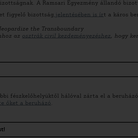
bizottságnak. A Ramsari Egyezmény állandó bizo
et figyelő bizottság
jelentésében is ír
t a káros b
eopardize the Transboundary
ahhoz az
osztrák civil kezdeményezéshez
, hogy ke
ábbi fészkelőhelyüktől hálóval zárta el a beruhá
tte őket a beruházó
.
t!