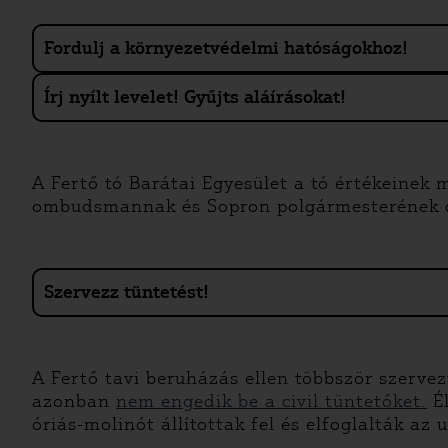
Fordulj a környezetvédelmi hatóságokhoz!
Írj nyílt levelet! Gyűjts aláírásokat!
A Fertő tó Barátai Egyesület a tó értékeinek 
ombudsmannak és Sopron polgármesterének 
Szervezz tüntetést!
A Fertő tavi beruházás ellen többször szerve
azonban
nem engedik be a civil tüntetőket.
Él
óriás-molinót állítottak fel és elfoglalták az u