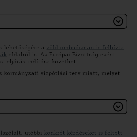
ás lehetőségére a
zöld ombudsman is felhívta
rák
oldalról is. Az Európai Bizottság ezért
i eljárás indítása követhet.
s kormányzati vízpótlási terv miatt, melyet
lszólalt, utóbbi
konkrét kérdéseket is feltett