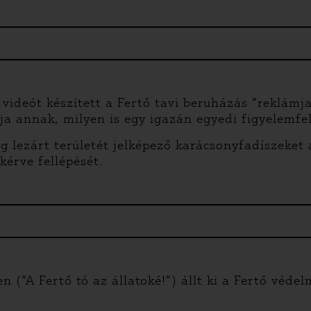
videót készített a Fertő tavi beruházás “reklámja
a annak, milyen is egy igazán egyedi figyelemfel
leg lezárt területét jelképező karácsonyfadíszeke
 kérve fellépését.
(“A Fertő tó az állatoké!”) állt ki a Fertő véde