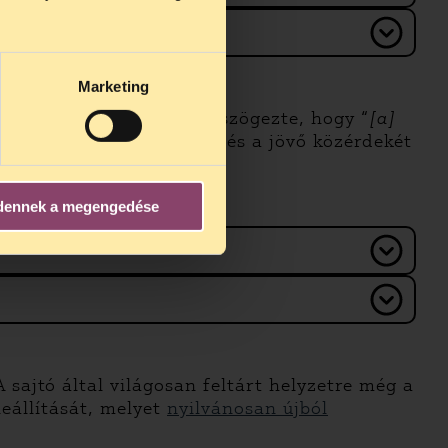
us 25-én
n ezidő
Marketing
ást tett közzé
, amiben leszögezte, hogy “
[a]
 írhatják felül a jelen és a jövő közérdekét
dennek a megengedése
 sajtó által világosan feltárt helyzetre még a
leállítását, melyet
nyilvánosan újból