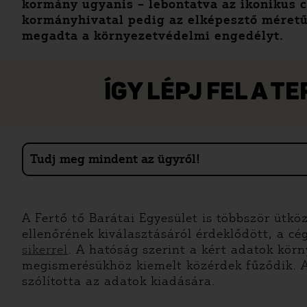
kormány ugyanis – lebontatva az ikonikus c
kormányhivatal pedig az elképesztő méretű 
megadta a környezetvédelmi engedélyt.
ÍGY LÉPJ FEL A 
Tudj meg mindent az ügyről!
A Fertő tő Barátai Egyesület is többször ütk
ellenőrének kiválasztásáról érdeklődött, a cé
sikerrel
. A hatóság szerint a kért adatok kör
megismerésükhöz kiemelt közérdek fűződik. A 
szólította az adatok kiadására.