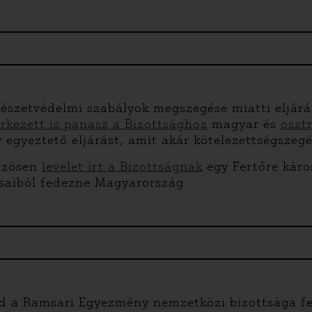
mészetvédelmi szabályok megszegése miatti eljár
érkezett is panasz a Bizottsághoz
magyar és
oszt
egyeztető eljárást, amit akár kötelezettségszegés
közösen
levelet írt a Bizottságnak
egy Fertőre káro
ásaiból fedezne Magyarország.
d a Ramsari Egyezmény nemzetközi bizottsága fe