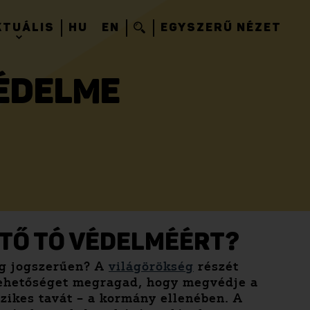
KTUÁLIS
HU
EN
EGYSZERŰ NÉZET
VÉDELME
RTŐ TÓ VÉDELMÉÉRT?
lag jogszerűen? A
világörökség
részét
 lehetőséget megragad, hogy megvédje a
szikes tavát – a kormány ellenében. A