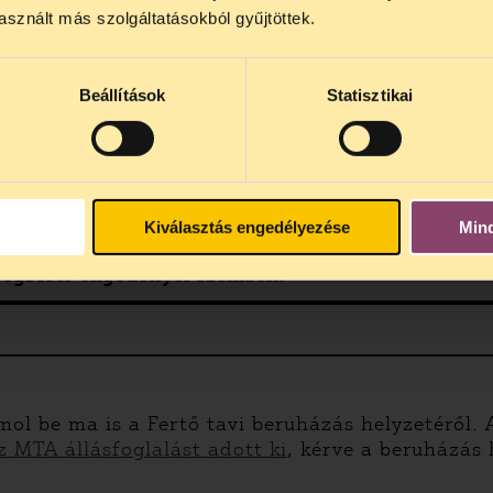
4 között szünetel
. Az első telefonos jogsegély
auguszt
sznált más szolgáltatásokból gyűjtöttek.
s 15 óra között lesz
. A
jogsegely@tasz.hu
email címe
 minket.
Beállítások
Statisztikai
ld ombudsmanhoz
, aki erre válaszul
figyelemfelhív
Alaptörvény értékrendje és szabályai szerint nem
Kiválasztás engedélyezése
Min
jogsértő engedéllyel szemben!
ol be ma is a Fertő tavi beruházás helyzetéről. A
z MTA állásfoglalást adott ki
, kérve a beruházás 