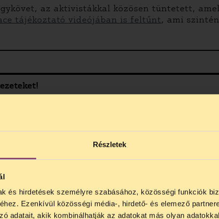
követ, az aktivistákkal közösen tüntetett, amely 
ce tájékoztató videójában is feltűnt
, ami szinté
vezeteket!
ő tó Barátai Egyesület, a magyarországi nagy tav
egtesz a káros beruházás megakadályozására és az
Részletek
n fekszik, így ebben az esetben egyértelmű volt, 
 nemzetközi UNESCO szervezethez.
ál
mak és hirdetések személyre szabásához, közösségi funkciók biz
NOS JOGSEGÉLY SZÜNET!
hez. Ezenkívül közösségi média-, hirdető- és elemező partner
lődő, Tájékoztatjuk, hogy
telefonos jogsegélyünk júli
zó adatait, akik kombinálhatják az adatokat más olyan adatokka