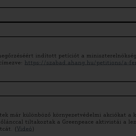
megőrzéséért indított petíciót a miniszterelnöksé
címezve:
https://szabad.ahang.hu/petitions/a-fert
ztek már különböző környezetvédelmi akciókat a k
őlánccal tiltakoztak a Greenpeace aktivistái a le
tcát. (
Videó
)