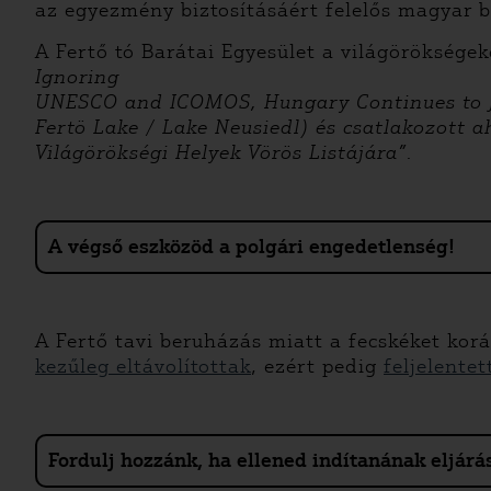
az egyezmény biztosításáért felelős magyar 
A Fertő tó Barátai Egyesület a világörökségek
Ignoring
UNESCO and ICOMOS, Hungary Continues to J
Fertö Lake / Lake Neusiedl) és csatlakozott 
Világörökségi Helyek Vörös Listájára”.
A végső eszközöd a polgári engedetlenség!
A Fertő tavi beruházás miatt a fecskéket kor
kezűleg eltávolítottak
, ezért pedig
feljelente
Fordulj hozzánk, ha ellened indítanának eljárás