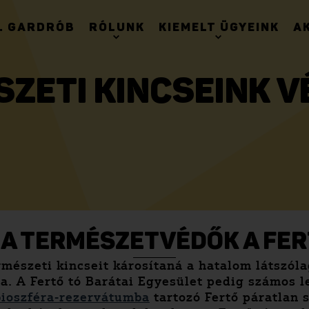
. GARDRÓB
RÓLUNK
KIEMELT ÜGYEINK
A
ZETI KINCSEINK 
 A TERMÉSZETVÉDŐK A FE
ermészeti kincseit károsítaná a hatalom látszó
lda. A Fertő tó Barátai Egyesület pedig számos
bioszféra-rezervátumba
tartozó Fertő páratlan 