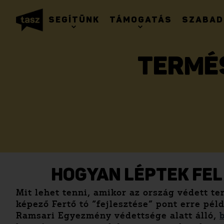
SEGÍTÜNK
TÁMOGATÁS
SZABAD
TERMÉS
HOGYAN LÉPTEK FEL
Mit lehet tenni, amikor az ország védett t
képező Fertő tó “fejlesztése” pont erre pé
Ramsari Egyezmény védettsége alatt álló,