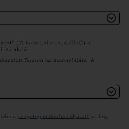
ként” (
“A halott állat a jó állat”
) a
hívó akció.
t akasztott Sopron karácsonyfájára. A
lmében,
rengeteg emberhez eljutott
az ügy