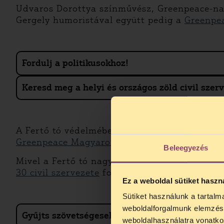
Udvaros Dorottya színművész, Greenpeace-nagy
Gergely humoristával együtt pedig a
Greenpea
Fordulj a politikusokhoz!
Keresd meg a helyi és országos zöld civil szer
A Fertő tó védelmében a helyiekből álló Fert
Greenpeace Magyarország
is minden lépést m
Beleegyezés
Mivel a Fertő tó nagy része Ausztria területé
30 civil szervezete
fordult a tó védelmében a
Ez a weboldal sütiket haszn
Sütiket használunk a tartal
TELEFO
weboldalforgalmunk elemzésé
Gyűjts szövetségeseket! Alakíts koalíciót!
Kedves érdek
weboldalhasználatra vonatko