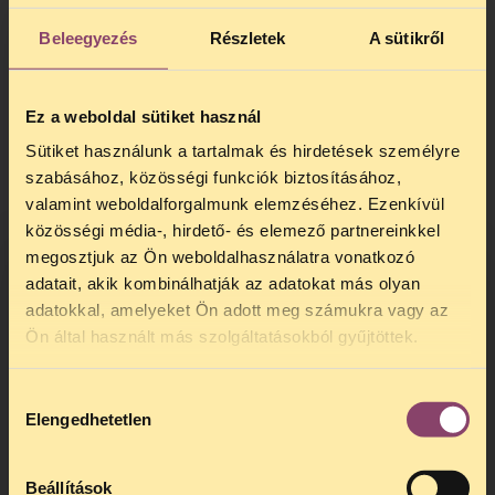
Gyakran olyan információk kerülnek a testi
Beleegyezés
Részletek
A sütikről
privacy korlátozása során napvilágra,
amelyeknek a megfigyelt, megvizsgált
személy korábban nem is volt tudatában
Ez a weboldal sütiket használ
vagy egyáltalán nem is szándékozott
megtudni.
Sütiket használunk a tartalmak és hirdetések személyre
szabásához, közösségi funkciók biztosításához,
Biometrikus azonosítók – Ujjlenyomat
valamint weboldalforgalmunk elemzéséhez. Ezenkívül
közösségi média-, hirdető- és elemező partnereinkkel
Genetikai adatvédelem
megosztjuk az Ön weboldalhasználatra vonatkozó
Kábítószer teszt
adatait, akik kombinálhatják az adatokat más olyan
adatokkal, amelyeket Ön adott meg számukra vagy az
TELEFONOS JOGSEGÉLY
Ön által használt más szolgáltatásokból gyűjtöttek.
SZÜNET!
Hozzájárulás
Kedves érdeklődő, Tájékoztatjuk,
Elengedhetetlen
kiválasztása
hogy
telefonos jogsegélyünk július 27 és
augusztus 24 között szünetel
. Az első
telefonos jogsegély
augusztus 25-én
Beállítások