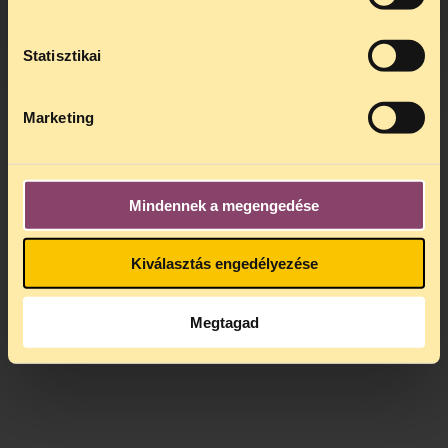
kedden, 13 és 15 óra között lesz
.
A
jogsegely@tasz.hu
email címen ezidő
alatt is elér minket.
Statisztikai
Marketing
Mindennek a megengedése
Kiválasztás engedélyezése
Megtagad