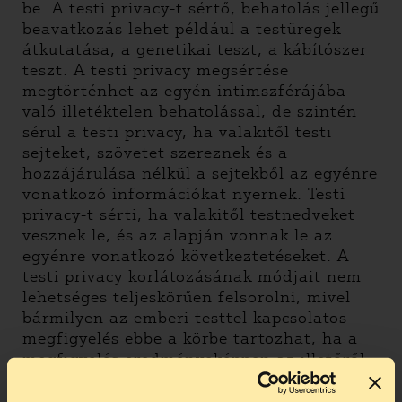
be. A testi privacy-t sértő, behatolás jellegű
beavatkozás lehet például a testüregek
átkutatása, a genetikai teszt, a kábítószer
teszt. A testi privacy megsértése
megtörténhet az egyén intimszférájába
való illetéktelen behatolással, de szintén
sérül a testi privacy, ha valakitől testi
sejteket, szövetet szereznek és a
hozzájárulása nélkül a sejtekből az egyénre
vonatkozó információkat nyernek. Testi
privacy-t sérti, ha valakitől testnedveket
vesznek le, és az alapján vonnak le az
egyénre vonatkozó következtetéseket. A
testi privacy korlátozásának módjait nem
lehetséges teljeskörűen felsorolni, mivel
bármilyen az emberi testtel kapcsolatos
megfigyelés ebbe a körbe tartozhat, ha a
megfigyelés eredményeképpen az illetőről
bármi olyan információ kiderül, amelyet az
illető önszántából nem fedett volna fel.