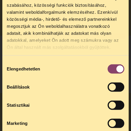
Hány képviselő jut be az Országgyűlésbe?
szabásához, közösségi funkciók biztosításához,
valamint weboldalforgalmunk elemzéséhez. Ezenkívül
TOVÁBB
közösségi média-, hirdető- és elemező partnereinkkel
megosztjuk az Ön weboldalhasználatra vonatkozó
adatait, akik kombinálhatják az adatokat más olyan
adatokkal, amelyeket Ön adott meg számukra vagy az
TELEFONOS JOGSEGÉLY
Ön által használt más szolgáltatásokból gyűjtöttek.
Mekkora többség kell ahhoz, hogy valaki
SZÜNET!
megnyerje a választást?
Hozzájárulás
Kedves érdeklődő, Tájékoztatjuk,
Elengedhetetlen
kiválasztása
hogy
telefonos jogsegélyünk július 27 és
TOVÁBB
augusztus 24 között szünetel
. Az első
telefonos jogsegély
augusztus 25-én
Beállítások
kedden, 13 és 15 óra között lesz
.
A
jogsegely@tasz.hu
email címen ezidő
alatt is elér minket.
Statisztikai
Kik azok az egyéni jelöltek?
Marketing
TOVÁBB