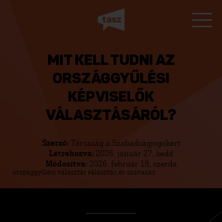
MIT KELL TUDNI AZ
ORSZÁGGYŰLÉSI
KÉPVISELŐK
VÁLASZTÁSÁRÓL?
Szerző:
Társaság a Szabadságjogokért
Létrehozva:
2026. január 27, kedd
Módosítva:
2026. február 18, szerda
országgyűlési választás
választás és szavazás
FORRÓDRÓT