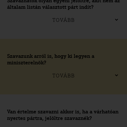
Szavazhatok olyan egyéni jelöltre, akit nem az
általam listán választott párt indít?
TOVÁBB
Szavazunk arról is, hogy ki legyen a
miniszterelnök?
TOVÁBB
Van értelme szavazni akkor is, ha a várhatóan
nyertes pártra, jelöltre szavaznék?