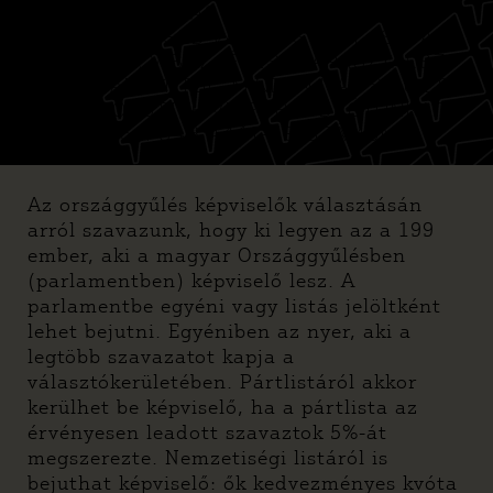
HA A VÁLASZTÁSOKKAL KAPCSOLATOS
JOGI KÉRDÉSED VAN, VAGY VÁLASZTÁSI
CSALÁST, VISSZAÉLÉST TAPASZTALSZ,
FEBRUÁR 21-TŐL, MINDEN NAP 8:00 ÉS
20:00 KÖZÖTT, HÍVD FORRÓDRÓTUNKAT A
+36 1 646 4411-ES SZÁMON!
Az országgyűlés képviselők választásán
arról szavazunk, hogy ki legyen az a 199
ember, aki a magyar Országgyűlésben
(parlamentben) képviselő lesz. A
parlamentbe egyéni vagy listás jelöltként
lehet bejutni. Egyéniben az nyer, aki a
legtöbb szavazatot kapja a
választókerületében. Pártlistáról akkor
kerülhet be képviselő, ha a pártlista az
érvényesen leadott szavaztok 5%-át
megszerezte. Nemzetiségi listáról is
bejuthat képviselő: ők kedvezményes kvóta