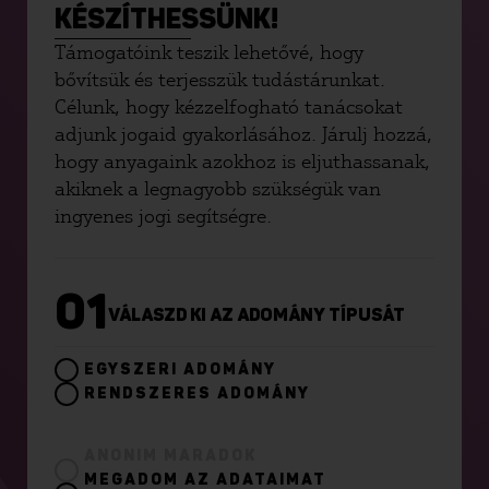
KÉSZÍTHESSÜNK!
Támogatóink teszik lehetővé, hogy
bővítsük és terjesszük tudástárunkat.
Célunk, hogy kézzelfogható tanácsokat
adjunk jogaid gyakorlásához. Járulj hozzá,
hogy anyagaink azokhoz is eljuthassanak,
akiknek a legnagyobb szükségük van
ingyenes jogi segítségre.
01
VÁLASZD KI AZ ADOMÁNY TÍPUSÁT
EGYSZERI ADOMÁNY
RENDSZERES ADOMÁNY
ANONIM MARADOK
MEGADOM AZ ADATAIMAT