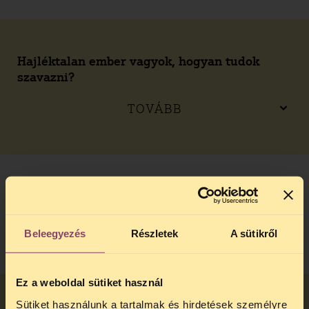
Hajléktalan ember vagyok, hogyan tudok
szavazni?
TOVÁBB
Hány szavazatom van, mire szavazhatok?
TOVÁBB
Beleegyezés
Részletek
A sütikről
Ez a weboldal sütiket használ
Sütiket használunk a tartalmak és hirdetések személyre