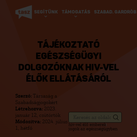
SEGÍTÜNK
TÁMOGATÁS
SZABAD. GARDRÓB
TÁJÉKOZTATÓ
EGÉSZSÉGÜGYI
DOLGOZÓKNAK HIV-VEL
ÉLŐK ELLÁTÁSÁRÓL
Szerző:
Társaság a
Szabadságjogokért
Létrehozva:
2023.
január 12, csütörtök
Módosítva:
2024. július
hiv-vel élő emberek
1, hétfő
jogok az egészségügyben