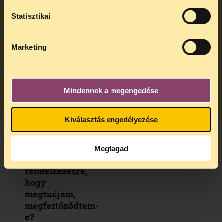
akkor, ha
A
jogsegely@tasz.hu
email címen
Statisztikai
tűszúrásos
ezidő alatt is elér minket.
baleset ér
egy HIV-vel
Marketing
élő beteg
ellátásakor?
TOVÁBB
Mindennek a megengedése
Kiválasztás engedélyezése
Milyen tesztek
Megtagad
állnak
rendelkezésre,
hogy
megtudjam,
megfertőződtem-
e?