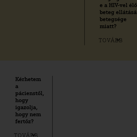
e a HIV-vel él
beteg ellátásá
betegsége
miatt?
TOVÁBB
Kérhetem
a
pácienstől,
hogy
igazolja,
hogy nem
fertőz?
TOVÁBB