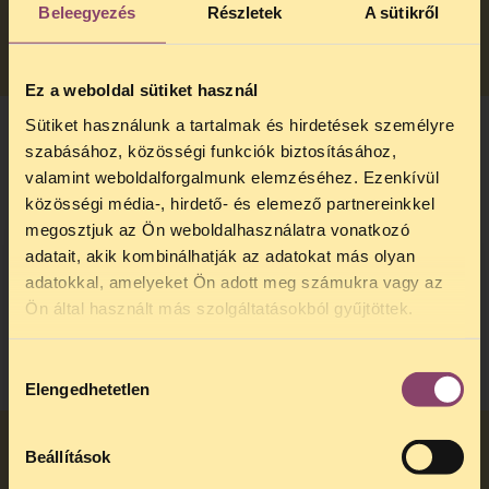
Beleegyezés
Részletek
A sütikről
TOVÁBB
Ez a weboldal sütiket használ
Sütiket használunk a tartalmak és hirdetések személyre
szabásához, közösségi funkciók biztosításához,
Más betegek
valamint weboldalforgalmunk elemzéséhez. Ezenkívül
veszélybe
közösségi média-, hirdető- és elemező partnereinkkel
kerülhetnek,
megosztjuk az Ön weboldalhasználatra vonatkozó
ha HIV-vel
adatait, akik kombinálhatják az adatokat más olyan
élő beteget
TELEFONOS
adatokkal, amelyeket Ön adott meg számukra vagy az
látok el?
Ön által használt más szolgáltatásokból gyűjtöttek.
JOGSEGÉLY SZÜNET!
TOVÁBB
Kedves érdeklődő, Tájékoztatjuk,
Hozzájárulás
hogy
telefonos jogsegélyünk július
Elengedhetetlen
kiválasztása
27 és augusztus 24 között
szünetel
. Az első telefonos
jogsegély
augusztus 25-én
Beállítások
Mi történik
kedden, 13 és 15 óra között lesz
.