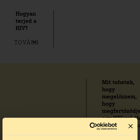
Hogyan
terjed a
HIV?
TOVÁBB
Mit tehetek,
hogy
megelőzzem,
hogy
megfertőződj
egy HIV-vel él
ember ellátás
során?