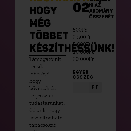
02
KI AZ
HOGY
ADOMÁNY
ÖSSZEGÉT
MÉG
500
Ft
TÖBBET
2 500
Ft
5 000
Ft
KÉSZÍTHESSÜNK!
10 000
Ft
Támogatóink
20 000
Ft
teszik
lehetővé,
EGYÉB
ÖSSZEG
hogy
bővítsük és
FT
terjesszük
tudástárunkat.
Célunk, hogy
kézzelfogható
tanácsokat