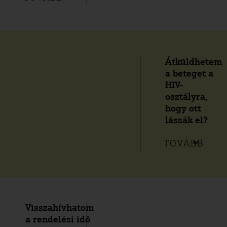
Átküldhetem
a beteget a
HIV-
osztályra,
hogy ott
lássák el?
TOVÁBB
Visszahívhatom
a rendelési idő