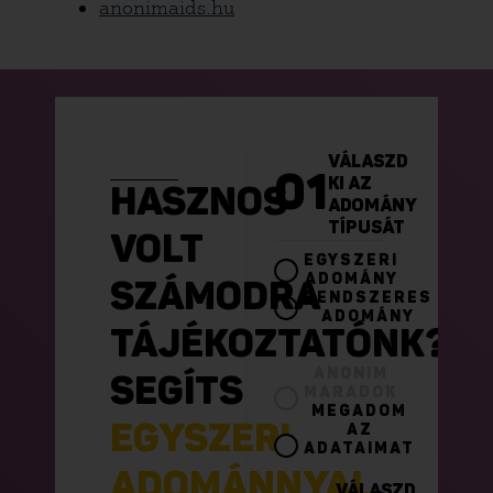
anonimaids.hu
VÁLASZD
01
KI AZ
HASZNOS
ADOMÁNY
TÍPUSÁT
VOLT
EGYSZERI
ADOMÁNY
SZÁMODRA
RENDSZERES
ADOMÁNY
TÁJÉKOZTATÓNK?
ANONIM
SEGÍTS
MARADOK
MEGADOM
EGYSZERI
AZ
ADATAIMAT
ADOMÁNNYAL
,
VÁLASZD