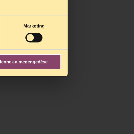
us 25-én
n ezidő
Marketing
dennek a megengedése