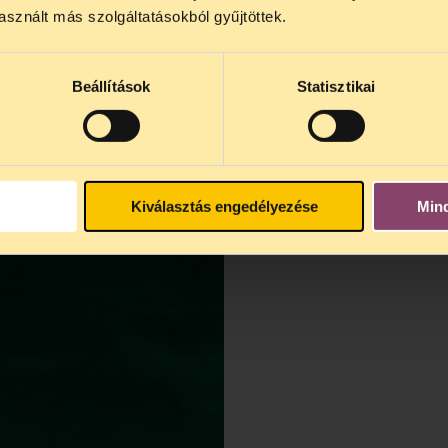
4 között szünetel
. Az első telefonos jogsegély
auguszt
sznált más szolgáltatásokból gyűjtöttek.
s 15 óra között lesz
. A
jogsegely@tasz.hu
email címe
 minket.
Beállítások
Statisztikai
Kiválasztás engedélyezése
Min