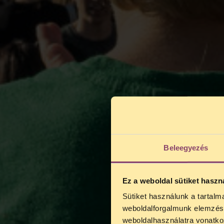
Beleegyezés
Ez a weboldal sütiket haszn
Sütiket használunk a tartal
TELEFO
weboldalforgalmunk elemzésé
Kedves érdek
weboldalhasználatra vonatko