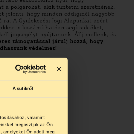
urvább eszközökhöz nyúl, hogy
at a polgárokat, akik tüntetni szeretnének.
azt jelenti, hogy minden eddiginél nagyobb
Z-ra.
A Gyülekezési Jogi Alapunkat azért
akkor is kiszámíthatóan segítsük őket,
ell jogsegélyt nyújtanunk. Állj mellénk, és
eres támogatással járulj hozzá, hogy
adhassunk védelmet!
A sütikről
tosításához, valamint
einkkel megosztjuk az Ön
us 27 és
l, amelyeket Ön adott meg