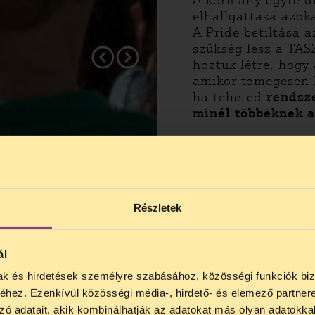
A kormány egyre d
elhallgattasa azok
A Pride betiltása 
szükség lesz a TAS
hoztuk létre, hogy 
amikor tömegesen k
ha teheted
rendsz
minél többeknek 
Részletek
ál
mak és hirdetések személyre szabásához, közösségi funkciók biz
NOS JOGSEGÉLY SZÜNET!
hez. Ezenkívül közösségi média-, hirdető- és elemező partner
lődő, Tájékoztatjuk, hogy
telefonos jogsegélyünk júli
zó adatait, akik kombinálhatják az adatokat más olyan adatokka