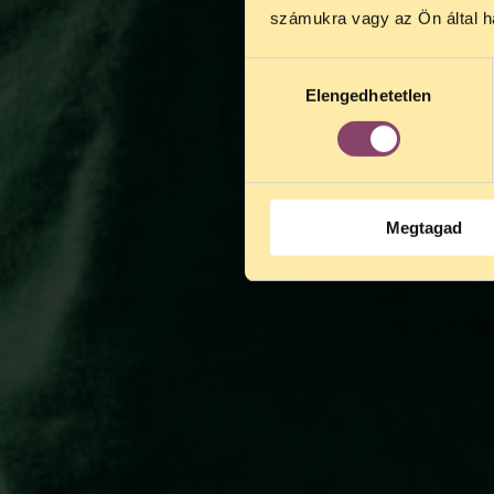
augusztus 2
számukra vagy az Ön által ha
kedden, 13 é
alatt is elér
Hozzájárulás
Elengedhetetlen
kiválasztása
Megtagad