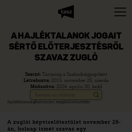
A HAJLÉKTALANOK JOGAIT
SÉRTŐ ELŐTERJESZTÉSRŐL
SZAVAZ ZUGLÓ
Szerző:
Társaság a Szabadságjogokért
Létrehozva:
2015. november 25, szerda
Módosítva:
2024. április 30, kedd
hajléktalanság
hátrányos megkülönböztetés
A zuglói képviselőtestület november 26-
án, holnap ismét szavaz egy