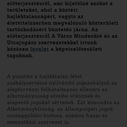
előterjesztésről, ami kijelölné azokat a
területeket, ahol a köztéri
hajléktalanságért, vagyis az
életvitelszerűen megvalósuló közterületi
tartózkodásért büntetés járna. Az
előterjesztésről A Város Mindenkié és az
Utcajogász szervezetekkel írtunk
közösen
levelet
a képviselőtesületi
tagoknak.
A pusztán a hajléktalan létet
szabálysértéssé nyilvánító jogszabályok az
alaptörvényi felhatalmazás ellenére az
alkotmányosság elveibe ütköznek és
alapvető jogokat sértenek. Ezt kimondta az
Alkotmánybíróság, az állampolgári jogok
országgyűlési biztosa, számos hazai és
nemzetközi szervezet is.