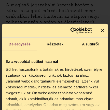
A meglévő jogszabályi keretek között a
Kúria is szigorú mércét határozott meg:
csak akkor lehet büntetni az alaptörvényi
felhatalmazás alapján az életvitelszerű
közterületen tartózkodást, ha „a védendő
értékek [a közrend, a közbiztonság a
közegészség és a kulturális értékek]
kifejezetten, tényszerűen igazolhatóan
Beleegyezés
Részletek
A sütikről
érvényesülést kívánnak.” Az előterjesztés
azonban nélkülözi az igazolást, pusztán
megállapítja, hogy nőtt a közterületen
Ez a weboldal sütiket használ
tartózkodó hajléktalan emberek száma. Az
Sütiket használunk a tartalmak és hirdetések személyre
előterjesztésről írott közös levél arra is
szabásához, közösségi funkciók biztosításához,
felhívja a figyelmet, hogy a köztéri
valamint weboldalforgalmunk elemzéséhez. Ezenkívül
hajléktalanságnak tulajdonított
közösségi média-, hirdető- és elemező partnereinkkel
problémák, a szemetelés és az utcai vizelés
megosztjuk az Ön weboldalhasználatra vonatkozó
szankcionálására meg vannak az
adatait, akik kombinálhatják az adatokat más olyan
önkormányzat eszközei.
adatokkal, amelyeket Ön adott meg számukra vagy az
TELEFONOS JOGSEGÉLY