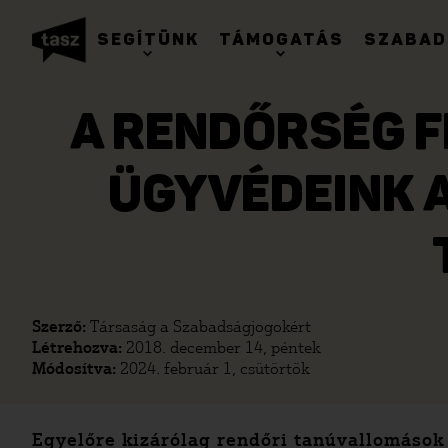
SEGÍTÜNK
TÁMOGATÁS
SZABAD
A RENDŐRSÉG F
ÜGYVÉDEINK 
Szerző:
Társaság a Szabadságjogokért
Létrehozva:
2018. december 14, péntek
Módosítva:
2024. február 1, csütörtök
Egyelőre kizárólag rendőri tanúvallomások 