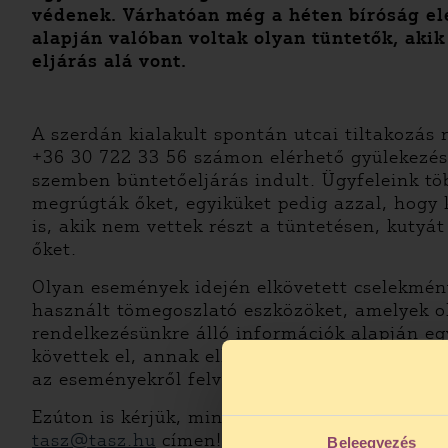
védenek. Várhatóan még a héten bíróság elé
alapján valóban voltak olyan tüntetők, akik
eljárás alá vont.
A szerdán kialakult spontán utcai tiltakozás 
+36 30 722 33 56 számon elérhető gyülekezési 
szemben büntetőeljárás indult. Ügyfeleink tö
megrúgták őket, egyiküket pedig azzal, hogy 
is, akik nem vettek részt a tüntetésen, kuty
őket.
Olyan események idején elkövetett cselekmény
használt tömegoszlató eszközöket, amelyek oly
rendelkezésünkre álló információk alapján eg
követtek el, annak ellenére, hogy a kérdéses 
az eseményekről felvételt.
Ezúton is kérjük, mindazok, akik szemtanúi vo
tasz@tasz.hu
címen! Különösen a december 12.
Beleegyezés