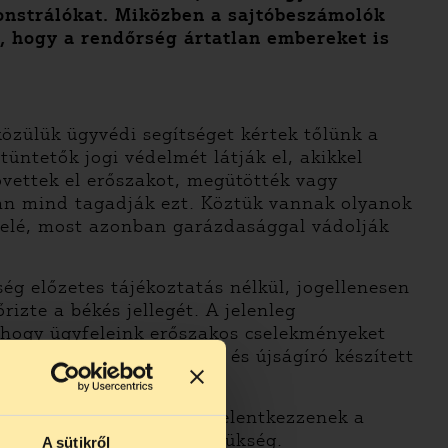
monstrálókat. Miközben a sajtóbeszámolók
ő, hogy a rendőrség ártatlan embereket is
közülük ügyvédi segítséget kértek tőlünk a
üntetők jogi védelmét látják el, akikkel
övettek el erőszakot, megütötték vagy
ban mind tagadják ezt. Köztük vannak olyanok
afelé, most azonban garázdasággal vádolják
ég előzetes tájékoztatás nélkül, jogellenesen
izte a békés jellegét. A jelenleg
, hogy ügyfeleink erőszakos cselekményeket
n kívül számos résztvevő és újságíró készített
n ilyen eseményről, hogy jelentkezzenek a
ett bizonyítékokra van szükség.
A sütikről