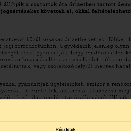
 állítják a csütörtök óta őrizetben tartott de
 jogsértéseket követtek el, okkal feltételezhet
résztvevői közül sokakat őrizetbe vettek. Többen 
jogi forródrótunkon. Ügyvédeink jelenleg olyan t
bbségét azzal gyanúsítják, hogy rendőrök ellen k
kirívóan közösségellenesen viselkedett, ők azon
át sétáltattak, vagy szórakozóhelyről mentek haz
ekkel gyanúsítják ügyfeleinket, amikor a rendőrs
anokat is érintettek, akiknek a tiltakozása megőr
yelőre kizárólag rendőri tanúvallomások állítják
tüntetés különösen jól dokumentált, a rendőrsége
ltak előállításoknak, illetve videó felvételük va
 éjjel 23:20 körüli “szánkóoltás” során keletkez
Részletek