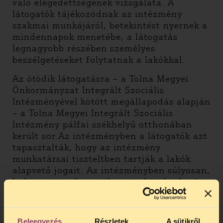
való elégedettségének vizsgálata. A
látogatók tájékozódnak az intézmény
szakmai munkájáról, betekintést nyernek a
mindennapok menetébe, a látogatás
legnagyobb részében személyes
beszélgetéseket folytatnak a lakókkal.
Az ötödik látogatásra – a Tolna Megyei
Önkormányzat Integrált Szociális
Intézményével kötött megállapodás alapján
– a Tolna Megyei Integrált Szociális
Intézmény pálfai székhelyű otthonában
került sor.Az intézményben a látogatók azt
tapasztalták, hogy az intézmény
munkatársai tiszteltben tartják a lakók
alapvető jogait. Az intézményben súlyosan,
halmozottan fogyatékos, tanköteles korú
személyek is élnek, azonban számukra nem
biztosított a fejlesztő iskolai oktatás
igénybe vételének lehetősége annak
Beleegyezés
Részletek
A sütikről