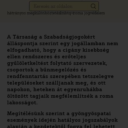
hátrányos megkülönböztetés
lmbtq+
roma jogvédelem
A Társaság a Szabadságjogokért
álláspontja szerint egy jogállamban nem
elfogadható, hogy a cigány kisebbség
ellen rendszeres és erőteljes
gyűlöletkeltést folytató szervezetek,
csoportok a bűnmegelőzés és
rendfenntartás szerepében tetszelegve
településeket szálljanak meg, és ott
napokon, heteken át egyenruhákba
öltözött tagjaik megfélemlítsék a roma
lakosságot.
Megítélésünk szerint a gyöngyöspatai
események idején hatályos jogszabályok
alapján a kezdetektől fogva fel lehetett