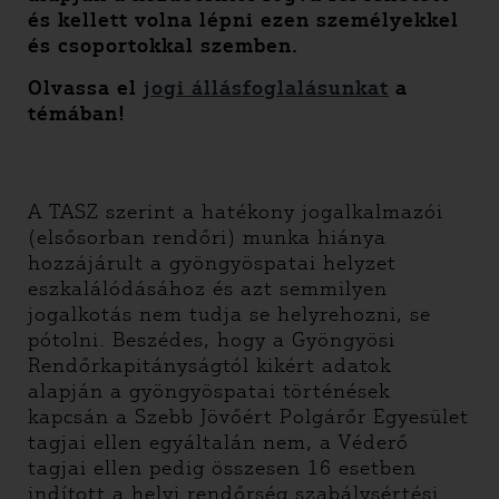
és kellett volna lépni ezen személyekkel
és csoportokkal szemben.
Olvassa el
jogi állásfoglalásunkat
a
témában!
A TASZ szerint a hatékony jogalkalmazói
(elsősorban rendőri) munka hiánya
hozzájárult a gyöngyöspatai helyzet
eszkalálódásához és azt semmilyen
jogalkotás nem tudja se helyrehozni, se
pótolni. Beszédes, hogy a Gyöngyösi
Rendőrkapitányságtól kikért adatok
alapján a gyöngyöspatai történések
kapcsán a Szebb Jövőért Polgárőr Egyesület
tagjai ellen egyáltalán nem, a Véderő
tagjai ellen pedig összesen 16 esetben
indított a helyi rendőrség szabálysértési