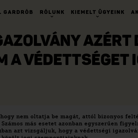
. GARDRÓB
RÓLUNK
KIEMELT ÜGYEINK
A
GAZOLVÁNY AZÉRT 
M A VÉDETTSÉGET 
 hogy nem oltatja be magát, attól bizonyos felt
. Számos más esetet azonban egyszerűen figyel
kban azt vizsgáljuk, hogy a védettségi igazol
 közölt jogi szempontjainknak.