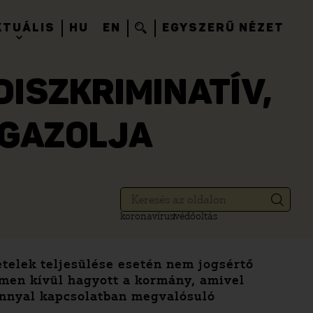
KTUÁLIS
HU
EN
EGYSZERŰ NÉZET
DISZKRIMINATÍV,
IGAZOLJA
koronavírus
védőoltás
ételek teljesülése esetén nem jogsértő
men kívül hagyott a kormány, amivel
vánnyal kapcsolatban megvalósuló