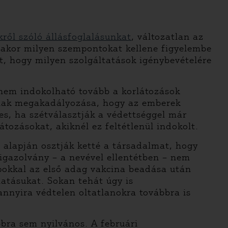
kről szóló állásfoglalásunkat
, változatlan az
sakor milyen szempontokat kellene figyelembe
t, hogy milyen szolgáltatások igénybevételére
e nem indokolható tovább a korlátozások
nnak megakadályozása, hogy az emberek
es, ha szétválasztják a védettséggel már
ozásokat, akiknél ez feltétlenül indokolt.
alapján osztják ketté a társadalmat, hogy
igazolvány – a nevével ellentétben – nem
apokkal az első adag vakcina beadása után
hatásukat. Sokan tehát úgy is
nnyira védtelen oltatlanokra továbbra is
bbra sem nyilvános. A februári