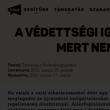
SEGÍTÜNK
TÁMOGATÁS
SZABAD
A VÉDETTSÉGI I
MERT NE
Szerző:
Társaság a Szabadságjogokért
Létrehozva:
2021. április 30, péntek
Módosítva:
2024. január 17, szerda
Ha valaki a saját elhatározásából dönt úgy,
megtagadni az újrainduló szolgáltatásokat
jogellenesen diszkriminál. Állásfoglalásun
szabályozás mennyire felel meg a korábban