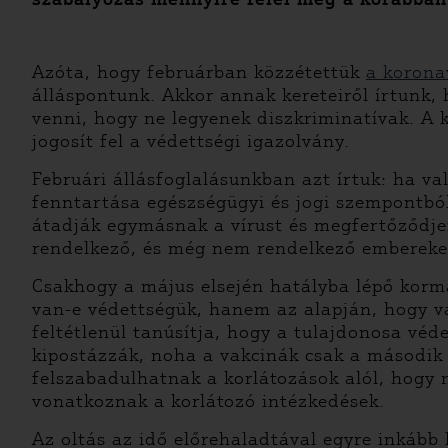
Azóta, hogy februárban közzétettük
a koronav
álláspontunk. Akkor annak kereteiről írtunk
venni, hogy ne legyenek diszkriminatívak. A 
jogosít fel a védettségi igazolvány.
Februári állásfoglalásunkban azt írtuk: ha va
fenntartása egészségügyi és jogi szempontbó
átadják egymásnak a vírust és megfertőződjen
rendelkező, és még nem rendelkező embereket,
Csakhogy a május elsején hatályba lépő korm
van-e védettségük, hanem az alapján, hogy va
feltétlenül tanúsítja, hogy a tulajdonosa vé
kipostázzák, noha a vakcinák csak a második 
felszabadulhatnak a korlátozások alól, hogy 
vonatkoznak a korlátozó intézkedések.
Az oltás az idő előrehaladtával egyre inkább 