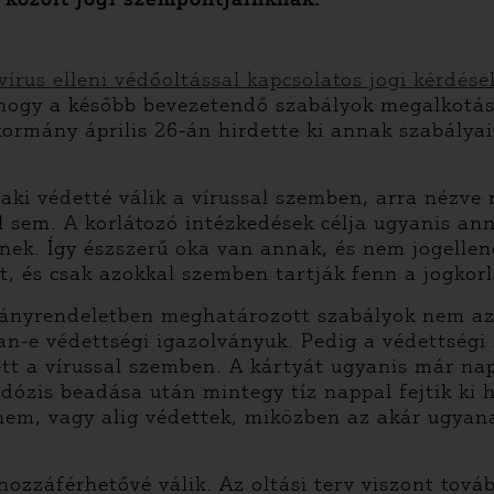
írus elleni védőoltással kapcsolatos jogi kérdése
, hogy a később bevezetendő szabályok megalkotá
kormány április 26-án hirdette ki annak szabályai
laki védetté válik a vírussal szemben, arra nézv
l sem. A korlátozó intézkedések célja ugyanis a
ek. Így észszerű oka van annak, és nem jogellen
 és csak azokkal szemben tartják fenn a jogkorlát
ányrendeletben meghatározott szabályok nem az 
n-e védettségi igazolványuk. Pedig a védettségi 
dett a vírussal szemben. A kártyát ugyanis már n
dózis beadása után mintegy tíz nappal fejtik ki 
nem, vagy alig védettek, miközben az akár ugyana
hozzáférhetővé válik. Az oltási terv viszont tová