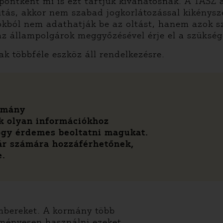
lópontként mi is ezt tartjuk kívánatosnak. A TASZ
tás, akkor nem szabad jogkorlátozással kikénysz
kból nem adathatják be az oltást, hanem azok szá
az állampolgárok meggyőzésével érje el a szükség
k többféle eszköz áll rendelkezésre.
ormány
ok olyan információkhoz
ogy érdemes beoltatni magukat.
ár számára hozzáférhetőnek,
e.
embereket. A kormány több
dményesen használni ezeket