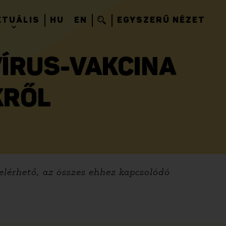
KTUÁLIS
HU
EN
EGYSZERŰ NÉZET
VÍRUS-VAKCINA
KRŐL
elérhető, az összes ehhez kapcsolódó