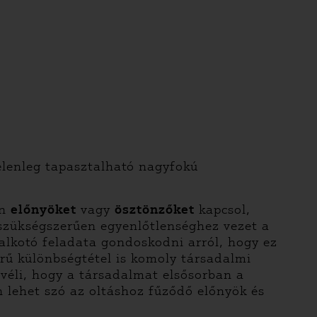
jelenleg tapasztalható nagyfokú
an
előnyöket
vagy
ösztönzőket
kapcsol,
 szükségszerűen egyenlőtlenséghez vezet a
ogalkotó feladata gondoskodni arról, hogy ez
rű különbségtétel is komoly társadalmi
 véli, hogy a társadalmat elsősorban a
n lehet szó az oltáshoz fűződő előnyök és