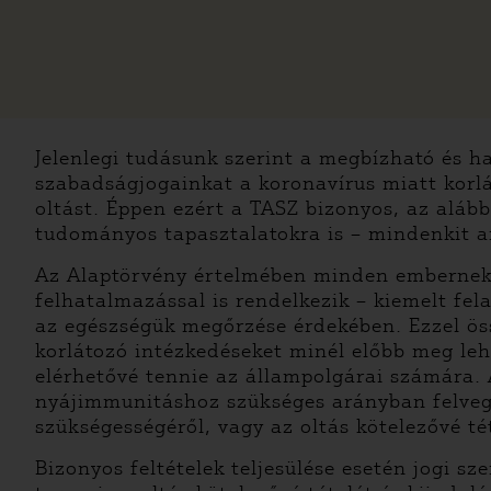
Jelenlegi tudásunk szerint a megbízható és h
szabadságjogainkat a koronavírus miatt korlá
oltást. Éppen ezért a TASZ bizonyos, az alábbi
tudományos tapasztalatokra is – mindenkit ar
Az Alaptörvény értelmében minden embernek j
felhatalmazással is rendelkezik – kiemelt fel
az egészségük megőrzése érdekében. Ezzel ös
korlátozó intézkedéseket minél előbb meg leh
elérhetővé tennie az állampolgárai számára.
nyájimmunitáshoz szükséges arányban felvegy
szükségességéről, vagy az oltás kötelezővé tét
Bizonyos feltételek teljesülése esetén jogi 