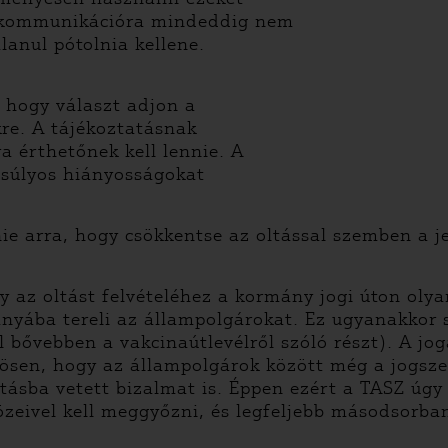
ó kommunikációra mindeddig nem
lanul pótolnia kellene.
, hogy választ adjon a
kre. A tájékoztatásnak
 érthetőnek kell lennie. A
s súlyos hiányosságokat
nie arra, hogy csökkentse az oltással szemben a 
gy az oltást felvételéhez a kormány jogi úton oly
ányába tereli az állampolgárokat. Ez ugyanakkor
ől bővebben a vakcinaútlevélről szóló részt). A j
nösen, hogy az állampolgárok között még a jogsze
tásba vetett bizalmat is. Éppen ezért a TASZ úgy
özeivel kell meggyőzni, és legfeljebb másodsorba