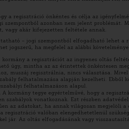
y a regisztráció önkéntes és célja az igényfelmé
i szempontból azonban nem jelent problémát. Má
t, vagy akár kifejezetten feltétele annak.
itatható – jogi szempontból elfogadható lehet a r
ehet jogszerű, ha megfelel az alábbi követelmény
 kormány a regisztrációt az ingyenes oltás feltét
ető úgy, mintha az az érintettek önkéntesen meg
shoz, muszáj regisztrálnia, nincs választása. Miv
zabály felhatalmazása alapján kezelheti. Ebből k
ogszabályi felhatalmazáson alapul.
.
A kormány tegye egyértelművé, hogy a regisztrá
lyen szabályok vonatkoznak. Ezt részben adatvéde
űen az adatokat, ha annak világosan megjelöli a
 a regisztráció valóban elengedhetetlenül szükség
el jár. Az oltás elfogadásának vagy visszautasí