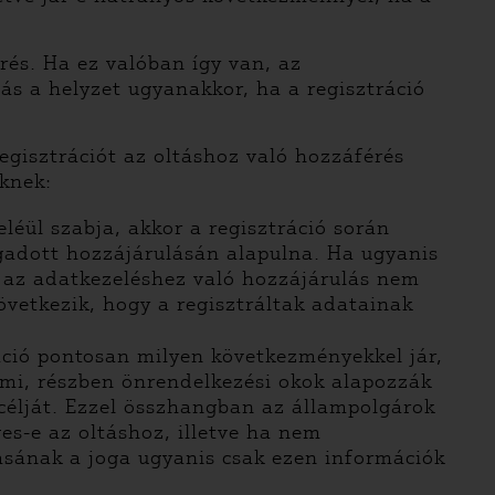
rés. Ha ez valóban így van, az
s a helyzet ugyanakkor, ha a regisztráció
egisztrációt az oltáshoz való hozzáférés
eknek:
eléül szabja, akkor a regisztráció során
adott hozzájárulásán alapulna. Ha ugyanis
el az adatkezeléshez való hozzájárulás nem
övetkezik, hogy a regisztráltak adatainak
ció pontosan milyen következményekkel jár,
lmi, részben önrendelkezési okok alapozzák
 célját. Ezzel összhangban az állampolgárok
es-e az oltáshoz, illetve ha nem
tásának a joga ugyanis csak ezen információk