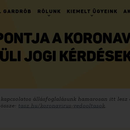
. GARDRÓB
RÓLUNK
KIEMELT ÜGYEINK
A
PONTJA A KORONA
ÜLI JOGI KÉRDÉSE
kapcsolatos állásfoglalásunk hamarosan itt lesz 
 össze:
tasz.hu/koronavirus-vedooltasok
.