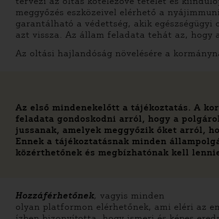
tervezi az oltás kötelezővé tételét és kiindu
meggyőzés eszközeivel elérhető a nyájimmuni
garantálható a védettség, akik egészségügyi o
azt vissza. Az állam feladata tehát az, hogy 
Az oltási hajlandóság növelésére a kormányna
Az első mindenekelőtt a tájékoztatás. A k
feladata gondoskodni arról, hogy a polgár
jussanak, amelyek meggyőzik őket arról, h
Ennek a tájékoztatásnak minden állampolg
közérthetőnek és megbízhatónak kell lenni
Hozzáférhetőnek
,
vagyis minden
olyan platformon elérhetőnek, ami eléri az 
ízben bizonyította, hogy ismeri és képes ere