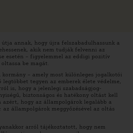
n útja annak, hogy újra felszabadulhassunk a
lehessenek, akik nem tudják felvenni az
ése esetén – figyelemmel az eddigi pozitív
 oltassa be magát.
 kormány – amely most különleges jogalkotói
tő legtöbbet tegyen az emberek élete védelme,
ól is, hogy a jelenlegi szabadságjog-
yiségű, biztonságos és hatékony oltást kell
 azért, hogy az állampolgárok legalább a
: az állampolgárok meggyőzésével az oltás
yanakkor arról tájékoztatott, hogy nem