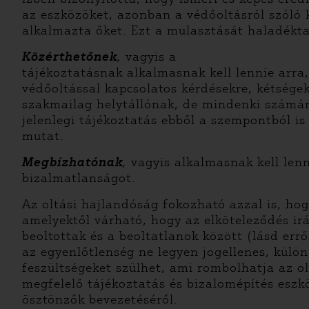
az eszközöket, azonban a védőoltásról szól
alkalmazta őket. Ezt a mulasztását haladékta
Közérthetőnek
,
vagyis a
tájékoztatásnak alkalmasnak kell lennie arra
védőoltással kapcsolatos kérdésekre, kétsége
szakmailag helytállónak, de mindenki számára
jelenlegi tájékoztatás ebből a szempontból i
mutat.
Megbízhatónak
,
vagyis alkalmasnak kell len
bizalmatlanságot.
Az oltási hajlandóság fokozható azzal is, ho
amelyektől várható, hogy az elköteleződés ir
beoltottak és a beoltatlanok között (lásd err
az egyenlőtlenség ne legyen jogellenes, külö
feszültségeket szülhet, ami rombolhatja az ol
megfelelő tájékoztatás és bizalomépítés eszk
ösztönzők bevezetéséről.