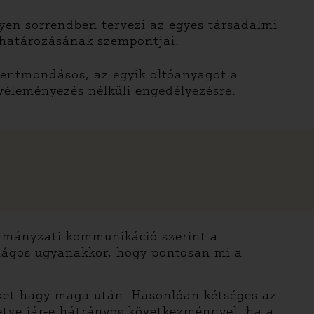
lyen sorrendben tervezi az egyes társadalmi
eghatározásának szempontjai.
lentmondásos, az egyik oltóanyagot a
véleményezés nélküli engedélyezésre.
ormányzati kommunikáció szerint a
ilágos ugyanakkor, hogy pontosan mi a
geket hagy maga után. Hasonlóan kétséges az
letve jár-e hátrányos következménnyel, ha a