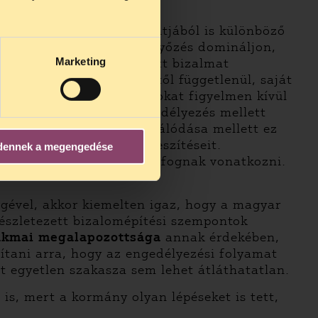
tatott ezen a téren.
us 25-én
n ezidő
és mechanizmusuk szempontjából is különböző
jékoztatáson alapuló meggyőzés domináljon,
Marketing
ja a védőoltásokba vetett bizalmat
pai Gyógyszerügynökségtől függetlenül, saját
ített, szakmai szempontokat figyelmen kívül
etleg egyszerűsített engedélyezés mellett
ásba vetett bizalom erodálódása mellett ez
ció érdekében tett erőfeszítéseit.
dennek a megengedése
 is utazási korlátozások fognak vonatkozni.
gével, akkor kiemelten igaz, hogy a magyar
részletezett bizalomépítési szempontok
zakmai megalapozottsága
annak érdekében,
ítani arra, hogy az engedélyezési folyamat
at egyetlen szakasza sem lehet átláthatatlan.
is, mert a kormány olyan lépéseket is tett,