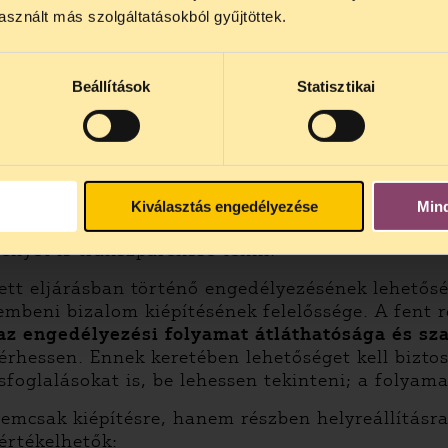
ugyanakkor mindeddig legalábbis passzivitást mu
4 között szünetel
. Az első telefonos jogsegély
auguszt
sznált más szolgáltatásokból gyűjtöttek.
s 15 óra között lesz
. A
jogsegely@tasz.hu
email címe
 akkor, amikor származási, kifejlesztési helyük 
 minket.
 kiemelten fontos, hogy a bizalomépítésen és tá
Beállítások
Statisztikai
on engedélyezett oltóanyaggal szemben alááshat
zetben megvan
a jogi lehetősége
arra, hogy az Euró
, sőt a kormány bevezette az oltóanyag egyszerűs
ópai Gyógyszerügynökség eljárástól független, es
az oltáshoz az állampolgárok; ugyanakkor az olt
közösség nem fogja elismerni Magyarország vakciná
Kiválasztás engedélyezése
Min
élyezett szerrel oltott állampolgárokra továbbra
ényét is transzparenssé tenni.
ett eljárásban történő engedélyezésének lehetősé
embeni bizalom kiépítésének felelőssége. A fent 
az engedélyezési folyamat átláthatósága és s
rhessen. Ennek keretében lehetőséget kell biztos
ásfoglalásokat is, be lehessen tekinteni; a folyam
emcsak kiépítésre, hanem részben helyreállításra 
értékelhetők: