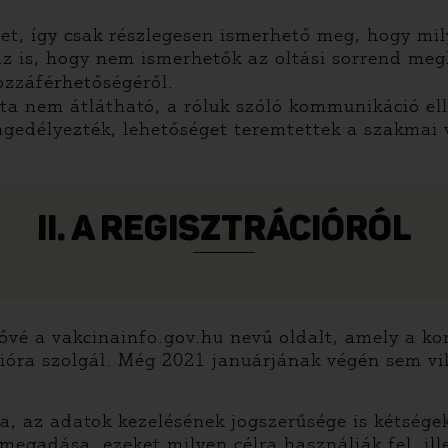
et, így csak részlegesen ismerhető meg, hogy mi
 az is, hogy nem ismerhetők az oltási sorrend m
zzáférhetőségéről.
ta nem átlátható, a róluk szóló kommunikáció el
edélyezték, lehetőséget teremtettek a szakmai 
II. A REGISZTRÁCIÓRÓL
ővé a vakcinainfo.gov.hu nevű oldalt, amely a k
ációra szolgál. Még 2021 januárjának végén sem v
lja, az adatok kezelésének jogszerűsége is kétsé
 megadása, ezeket milyen célra használják fel, il