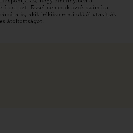
 álláspontja az, hogy amennyiben a
eríteni azt. Ezzel nemcsak azok számára
mára is, akik lelkiismereti okból utasítják
es átoltottságot.