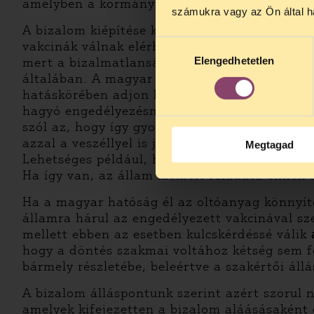
amelyben a kormánynak van kiemelt szerepe, 
augusztus 2
számukra vagy az Ön által ha
kedden, 13 é
A bizalom kiépítése különös jelentőséget kap
alatt is elér
Hozzájárulás
vakcinák válnak elérhetővé. Ezek esetében is
Elengedhetetlen
mert a bizalmatlanság bármely Magyarország
kiválasztása
általában. A magyar hatóságnak jelen hely
hatáskörében adjon ki oltóanyagra engedélyt
hagyó engedélyezésnek lehetőségét is. Az Eur
szól az, hogy így gyorsabban hozzáférhetnek 
azzal a veszéllyel is jár, hogy a nemzetközi 
Megtagad
Lehetséges például, hogy az EU-ban nem enged
Ha így van, az állam kiemelt feladata ennek t
Ha a magyar hatóság él az oltóanyag könnyít
államra hárul az engedélyezett vakcinával sz
mellett ebben az esetben kulcskérdéssé válik
hogy a döntés szakmai voltához kétség sem fé
bármely részletébe, beleértve a szakértői áll
A bizalom álláspontunk szerint azért szorul n
amelyek kifejezetten a bizalom aláásásaként 