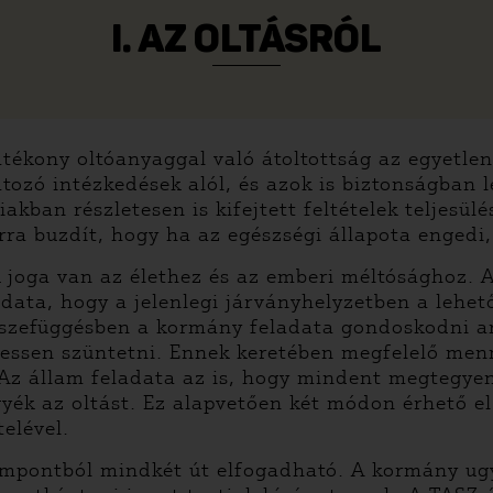
I. AZ OLTÁSRÓL
atékony oltóanyaggal való átoltottság az egyetle
tozó intézkedések alól, és azok is biztonságban 
akban részletesen is kifejtett feltételek teljesül
ra buzdít, hogy ha az egészségi állapota engedi,
oga van az élethez és az emberi méltósághoz. A
adata, hogy a jelenlegi járványhelyzetben a lehe
szefüggésben a kormány feladata gondoskodni arr
essen szüntetni. Ennek keretében megfelelő menn
 Az állam feladata az is, hogy mindent megtegyen
ék az oltást. Ez alapvetően két módon érhető el
elével.
szempontból mindkét út elfogadható. A kormány ug