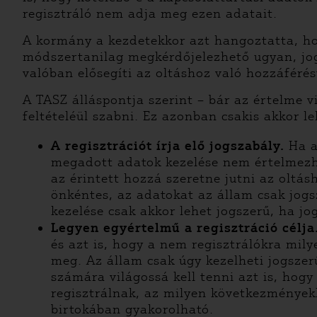
regisztráló nem adja meg ezen adatait.
A kormány a kezdetekkor azt hangoztatta, hog
módszertanilag megkérdőjelezhető ugyan, jog
valóban elősegíti az oltáshoz való hozzáférés
A TASZ álláspontja szerint – bár az értelme v
feltételéül szabni. Ez azonban csakis akkor l
A regisztrációt írja elő jogszabály.
Ha a
megadott adatok kezelése nem értelmezh
az érintett hozzá szeretne jutni az oltá
önkéntes, az adatokat az állam csak jogs
kezelése csak akkor lehet jogszerű, ha j
Legyen egyértelmű a regisztráció célja
és azt is, hogy a nem regisztrálókra mi
meg. Az állam csak úgy kezelheti jogszer
számára világossá kell tenni azt is, hogy
regisztrálnak, az milyen következményekk
birtokában gyakorolható.