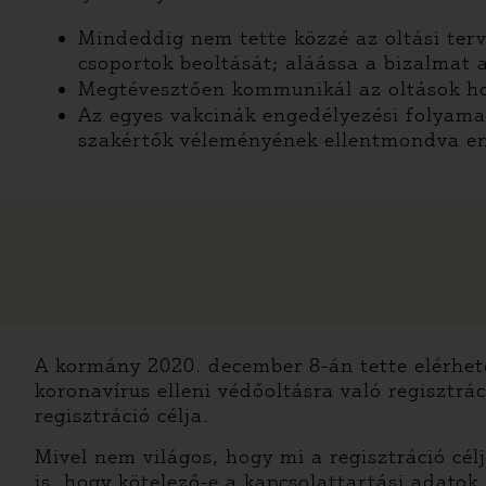
Mindeddig nem tette közzé az oltási terv
csoportok beoltását; aláássa a bizalmat
Megtévesztően kommunikál az oltások ho
Az egyes vakcinák engedélyezési folyama
szakértők véleményének ellentmondva eng
A kormány 2020. december 8-án tette elérhet
koronavírus elleni védőoltásra való regisztr
regisztráció célja.
Mivel nem világos, hogy mi a regisztráció cé
is, hogy kötelező-e a kapcsolattartási adatok