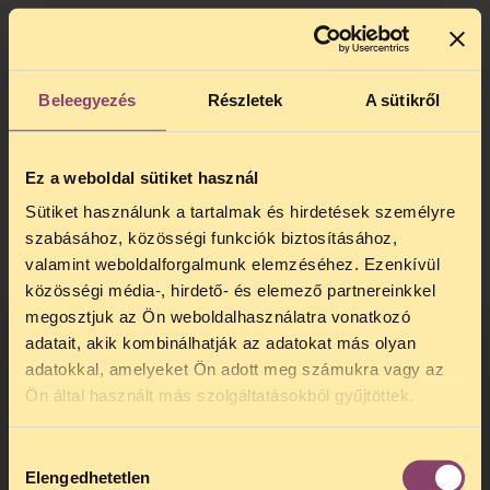
A TASZ általános tapasztalata, hogy
azokban az ügyekben, ahol romákkal
szemben rendőri túlkapás történik, a
rendőrök ellen nem indul hivatalból
Beleegyezés
Részletek
A sütikről
eljárás, csak akkor, ha az érintettek
jogászok segítségével feljelentést vagy
panaszt tesznek. A rendőri bántalmazás
Ez a weboldal sütiket használ
áldozataival szemben ugyanakkor azonnal,
Sütiket használunk a tartalmak és hirdetések személyre
hivatalból szokott eljárás indulni hivatalos
szabásához, közösségi funkciók biztosításához,
személy elleni erőszak vagy más
valamint weboldalforgalmunk elemzéséhez. Ezenkívül
bűncselekmény miatt, ahogy az ebben az
közösségi média-, hirdető- és elemező partnereinkkel
esetben is történt.
megosztjuk az Ön weboldalhasználatra vonatkozó
Néhány hónapja a TASZ – közösen az
adatait, akik kombinálhatják az adatokat más olyan
Európai Roma Jogok Központjával – egy
adatokkal, amelyeket Ön adott meg számukra vagy az
TELEFONOS JOGSEGÉLY
másik, hasonlóan súlyos rendőri
Ön által használt más szolgáltatásokból gyűjtöttek.
bántalmazásos ügyet vitt a strasbourgi
SZÜNET!
székhelyű Emberi Jogok Európai Bírósága
Hozzájárulás
Kedves érdeklődő, Tájékoztatjuk,
elé, amely
ítéletében
elmarasztalta
Elengedhetetlen
kiválasztása
hogy
telefonos jogsegélyünk július 27 és
Magyarországot a megalázó bánásmód