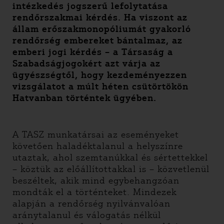
intézkedés jogszerű lefolytatása
rendőrszakmai kérdés. Ha viszont az
állam erőszakmonopóliumát gyakorló
rendőrség embereket bántalmaz, az
emberi jogi kérdés – a Társaság a
Szabadságjogokért azt várja az
ügyészségtől, hogy kezdeményezzen
vizsgálatot a múlt héten csütörtökön
Hatvanban történtek ügyében.
A TASZ munkatársai az eseményeket
követően haladéktalanul a helyszínre
utaztak, ahol szemtanúkkal és sértettekkel
– köztük az előállítottakkal is – közvetlenül
beszéltek, akik mind egybehangzóan
mondták el a történteket. Mindezek
alapján a rendőrség nyilvánvalóan
aránytalanul és válogatás nélkül