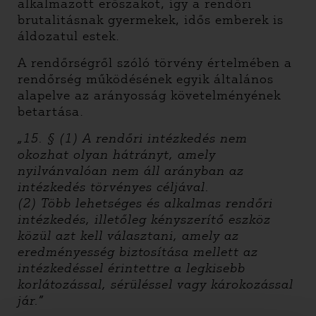
alkalmazott erőszakot, így a rendőri
brutalitásnak gyermekek, idős emberek is
áldozatul estek.
A rendőrségről szóló törvény értelmében a
rendőrség működésének egyik általános
alapelve az arányosság követelményének
betartása.
„15. § (1) A rendőri intézkedés nem
okozhat olyan hátrányt, amely
nyilvánvalóan nem áll arányban az
intézkedés törvényes céljával.
(2) Több lehetséges és alkalmas rendőri
intézkedés, illetőleg kényszerítő eszköz
közül azt kell választani, amely az
eredményesség biztosítása mellett az
intézkedéssel érintettre a legkisebb
korlátozással, sérüléssel vagy károkozással
jár.”