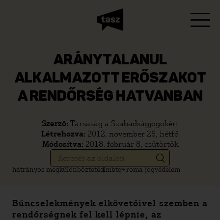
ARÁNYTALANUL
ALKALMAZOTT ERŐSZAKOT
A RENDŐRSÉG HATVANBAN
Szerző:
Társaság a Szabadságjogokért
Létrehozva:
2012. november 26, hétfő
Módosítva:
2018. február 8, csütörtök
hátrányos megkülönböztetés
lmbtq+
roma jogvédelem
Bűncselekmények elkövetőivel szemben a
rendőrségnek fel kell lépnie, az