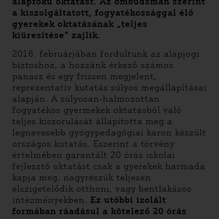
alapfokú oktatást. Az ombudsman szerint
a kiszolgáltatott, fogyatékossággal élő
gyerekek oktatásának „teljes
kiüresítése” zajlik.
2016. februárjában fordultunk az alapjogi
biztoshoz, a hozzánk érkező számos
panasz és egy frissen megjelent,
reprezentatív kutatás súlyos megállapításai
alapján. A súlyosan-halmozottan
fogyatékos gyermekek oktatásból való
teljes kiszorulását állapította meg a
legnevesebb gyógypedagógiai karon készült
országos kutatás. Eszerint a törvény
értelmében garantált 20 órás iskolai
fejlesztő oktatást csak a gyerekek harmada
kapja meg, nagyrészük teljesen
elszigetelődik otthoni, vagy bentlakásos
intézményekben.
Ez utóbbi izolált
formában ráadásul a kötelező 20 órás