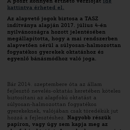
A poszt könnyen érthető verzióját
ide
kattintva érheted el.
Az alapvető jogok biztosa a TASZ
indítványa alapján 2017. július 4-én
nyilvánosságra hozott jelentésében
megállapította, hogy a mai rendszerben
alapvetően sérül a súlyosan-halmozottan
fogyatékos gyerekek oktatáshoz és
egyenlő bánásmódhoz való joga.
Bár 2014. szeptembere óta az állam
fejlesztő nevelés-oktatás keretében köteles
biztosítani az alapfokú oktatást a
súlyosan-halmozottan fogyatékos
gyerekeknek, valójában csak töredékük jut
hozzá a fejlesztéshez.
Nagyobb részük
papíron, vagy úgy sem kapja meg az