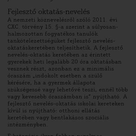
Fejlesztő oktatás-nevelés
A nemzeti köznevelésről szóló 2011. évi
CXC. törvény 15. §-a szerint a súlyosan-
halmozottan fogyatékos tanulók
tankötelezettségüket fejlesztő nevelés-
oktatáskeretében teljesíthetik. A fejlesztő
nevelés-oktatás keretében az érintett
gyerekek heti legalább 20 óra oktatásban
vesznek részt, azonban ez a minimális
óraszám „indokolt esetben a szülő
kérésére, ha a gyermek állapota
szükségessé vagy lehetővé teszi, ennél több
vagy kevesebb óraszámban is” nyújtható. A
fejlesztő nevelés-oktatás iskolai kereteken
kívül is nyújtható: otthoni ellátás
keretében vagy bentlakásos szociális
intézményben.