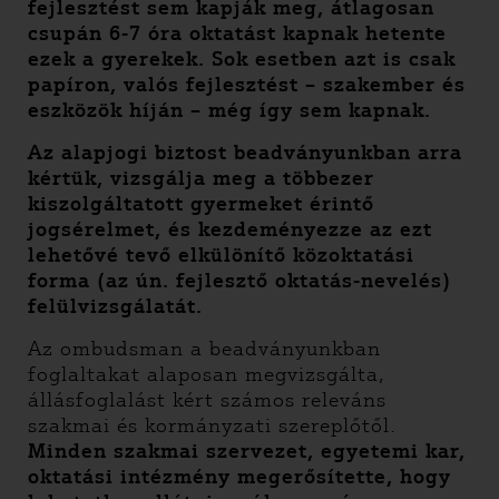
fejlesztést sem kapják meg, átlagosan
csupán 6-7 óra oktatást kapnak hetente
ezek a gyerekek. Sok esetben azt is csak
papíron, valós fejlesztést – szakember és
eszközök híján – még így sem kapnak.
Az alapjogi biztost beadványunkban arra
kértük, vizsgálja meg a többezer
kiszolgáltatott gyermeket érintő
jogsérelmet, és kezdeményezze az ezt
lehetővé tevő elkülönítő közoktatási
forma (az ún. fejlesztő oktatás-nevelés)
felülvizsgálatát.
Az ombudsman a beadványunkban
foglaltakat alaposan megvizsgálta,
állásfoglalást kért számos releváns
szakmai és kormányzati szereplőtől.
Minden szakmai szervezet, egyetemi kar,
oktatási intézmény megerősítette, hogy