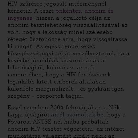
HIV szűrésre jogosult intézménynél
kérhetik. A teszt
önkéntes, anonim és
ingyenes
, hiszen a jogalkotó célja az
anonim tesztlehetőség visszaállításával az
volt, hogy a lakosság minél szélesebb
rétegét ösztönözze arra, hogy vizsgáltassa
ki magát. Az egész rendelkezés
közegészségügyi célját veszélyeztetné, ha a
kevésbé jómódúak kiszorulnának a
lehetőségből, különösen annak
ismeretében, hogy a HIV fertőzésnek
leginkább kitett emberek általában
különféle marginalizált – és gyakran igen
szegény – csoportok tagjai.
Ezzel szemben 2004 februárjában a Nők
Lapja újságírói
arról számoltak be
, hogy a
Fővárosi ÁNTSZ-nél hiába próbáltak
anonim HIV tesztet végeztetni: az intézet
munkatársa választást kínált nekik az