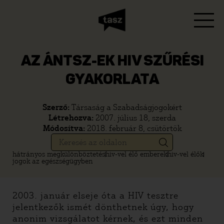
AZ ÁNTSZ-EK HIV SZŰRÉSI
GYAKORLATA
Szerző:
Társaság a Szabadságjogokért
Létrehozva:
2007. július 18, szerda
Módosítva:
2018. február 8, csütörtök
hátrányos megkülönböztetés
hiv-vel élő emberek
hiv-vel élők
jogok az egészségügyben
2003. január elseje óta a HIV tesztre
jelentkezők ismét dönthetnek úgy, hogy
anonim vizsgálatot kérnek, és ezt minden